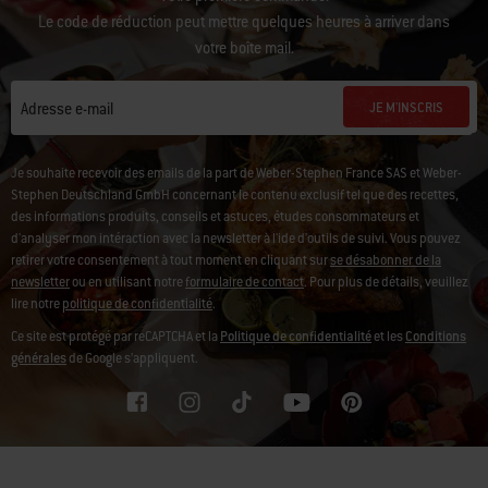
Le code de réduction peut mettre quelques heures à arriver dans
votre boîte mail.
JE M'INSCRIS
Adresse e-mail
Je souhaite recevoir des emails de la part de Weber-Stephen France SAS et Weber-
Stephen Deutschland GmbH concernant le contenu exclusif tel que des recettes,
des informations produits, conseils et astuces, études consommateurs et
d'analyser mon intéraction avec la newsletter à l'ide d'outils de suivi. Vous pouvez
retirer votre consentement à tout moment en cliquant sur
se désabonner de la
newsletter
ou en utilisant notre
formulaire de contact
. Pour plus de détails, veuillez
lire notre
politique de confidentialité
.
Ce site est protégé par reCAPTCHA et la
Politique de confidentialité
et les
Conditions
générales
de Google s’appliquent.