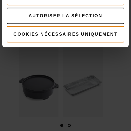
Cocotte Duo
Lèchefrite
Voir
Voir
AUTORISER LA SÉLECTION
détails
détails
COOKIES NÉCESSAIRES UNIQUEMENT