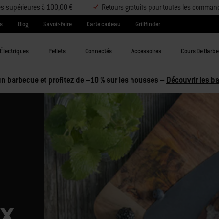
es supérieures à 100,00 €
Retours gratuits pour toutes les comman
es
Blog
Savoir-faire
Carte cadeau
Grillfinder
Électriques
Pellets
Connectés
Accessoires
Cours De Barb
tez 2 accessoires et économisez 5 %, ou 3 accessoires et économi
ix