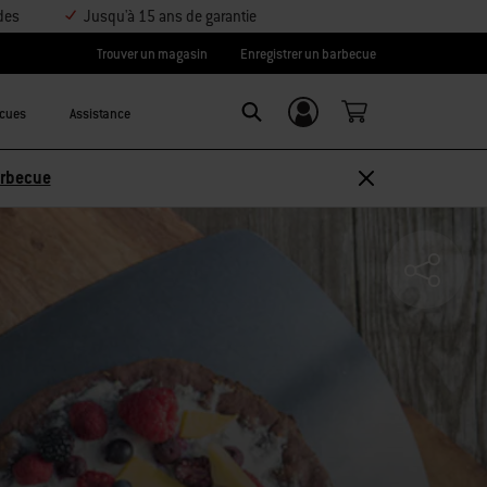
des
Jusqu'à 15 ans de garantie
Trouver un magasin
Enregistrer un barbecue
ecues
Assistance
Se connecter/
SEARCH
S’inscrire
sez 10 % –
Découvrir les accessoires