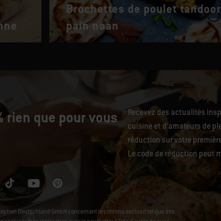
Brochettes de poulet tandoor
enne
pain naan
Recevez des actualités ins
 rien que pour vous
cuisine et d’amateurs de ple
réduction sur votre premiè
Le code de réduction peut m
Stephen Deutschland GmbH concernant le contenu exclusif tel que des