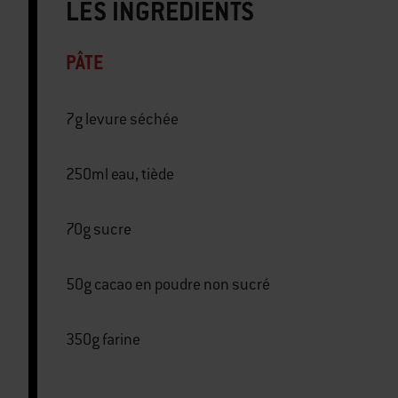
LES INGRÉDIENTS
PÂTE
7g levure séchée
250ml eau, tiède
70g sucre
50g cacao en poudre non sucré
350g farine