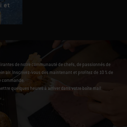
i et
Pizza italienne
pirantes de notre communauté de chefs, de passionnés de
in air. Inscrivez-vous dès maintenant et profitez de 10 % de
re commande.
ettre quelques heures à arriver dans votre boîte mail.