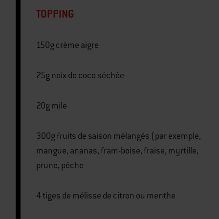
TOPPING
150g crème aigre
25g noix de coco séchée
20g mile
300g fruits de saison mélangés (par exemple,
mangue, ananas, fram-boise, fraise, myrtille,
prune, pêche
4 tiges de mélisse de citron ou menthe