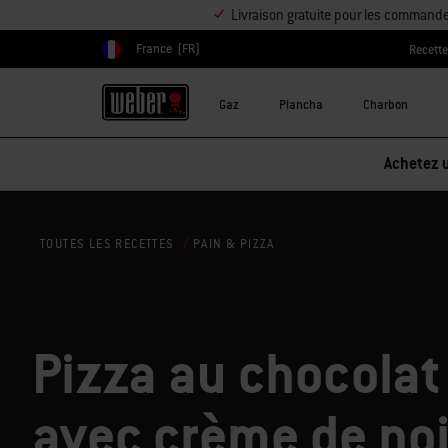
Livraison gratuite pour les command
France
(FR)
Recett
Choisir un pays
Gaz
Plancha
Charbon
Réduction sur les accessoires – Ache
PAIN & PIZZA
TOUTES LES RECETTES
Pizza au chocolat
avec crème de no