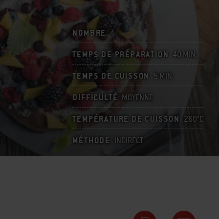
NOMBRE
4
TEMPS DE PRÉPARATION
40 MIN.
TEMPS DE CUISSON
5 MIN.
DIFFICULTÉ
MOYENNE
TEMPÉRATURE DE CUISSON
260°C
MÉTHODE
INDIRECT