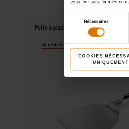
vous leur avez fournies ou qu'
Sélection
Nécessaires
du
Pelle à pizza
consentement
Voir détails
COOKIES NÉCESS
UNIQUEMENT