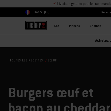
Livraison gratuite pour les command
France
(FR)
Recett
Choisir un pays
Gaz
Plancha
Charbon
BŒUF
TOUTES LES RECETTES
Burgers œuf et
bacon au cheddar