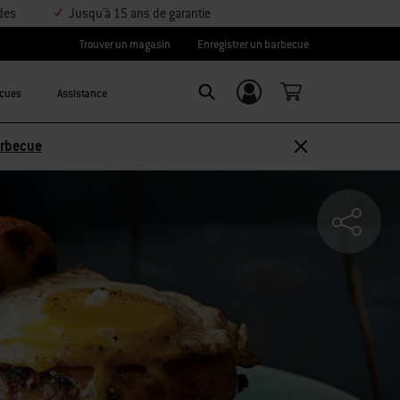
des
Jusqu'à 15 ans de garantie
Trouver un magasin
Enregistrer un barbecue
ecues
Assistance
Se connecter/
SEARCH
S’inscrire
Découvrir les accessoires