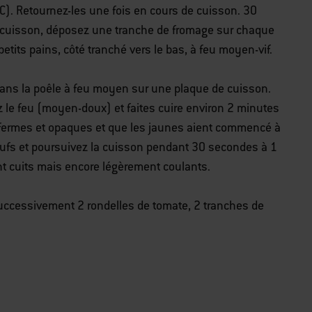
 °C). Retournez-les une fois en cours de cuisson. 30
a cuisson, déposez une tranche de fromage sur chaque
petits pains, côté tranché vers le bas, à feu moyen-vif.
dans la poêle à feu moyen sur une plaque de cuisson.
 le feu (moyen-doux) et faites cuire environ 2 minutes
e fermes et opaques et que les jaunes aient commencé à
œufs et poursuivez la cuisson pendant 30 secondes à 1
nt cuits mais encore légèrement coulants.
successivement 2 rondelles de tomate, 2 tranches de