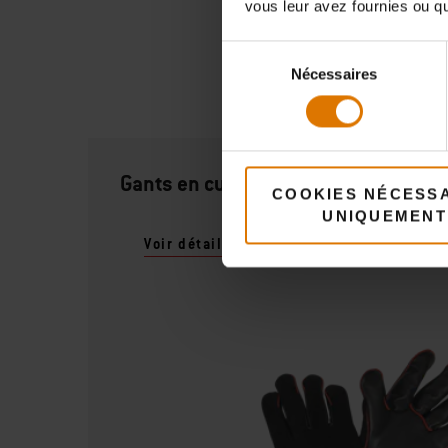
vous leur avez fournies ou qu'
Sélection
A
Nécessaires
du
consentement
Gants en cuir pour BBQ
COOKIES NÉCESS
UNIQUEMENT
Voir détails