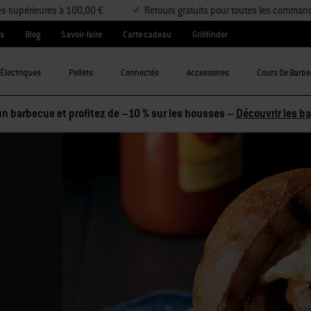
es supérieures à 100,00 €
Retours gratuits pour toutes les comman
es
Blog
Savoir-faire
Carte cadeau
Grillfinder
Électriques
Pellets
Connectés
Accessoires
Cours De Barb