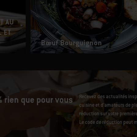
T AU
 ET
Bœuf Bourguignon
Recevez des actualités ins
 rien que pour vous
cuisine et d’amateurs de ple
réduction sur votre premiè
Le code de réduction peut m