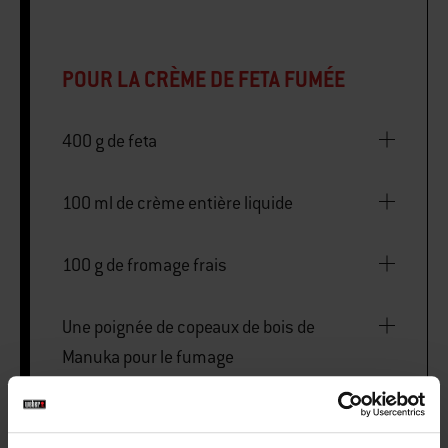
POUR LA CRÈME DE FETA FUMÉE
400 g de feta
100 ml de crème entière liquide
100 g de fromage frais
Une poignée de copeaux de bois de
Manuka pour le fumage