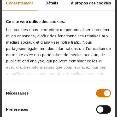
POUR LA SALADE DE MAÏS AU SUMAC
Consentement
Détails
À propos des cookies
2 épis de maïs
Ce site web utilise des cookies.
Les cookies nous permettent de personnaliser le contenu
Quelques carottes anciennes
et les annonces, d'offrir des fonctionnalités relatives aux
(multicolores si possible)
médias sociaux et d'analyser notre trafic. Nous
partageons également des informations sur l'utilisation de
notre site avec nos partenaires de médias sociaux, de
Une généreuse poignée de coriandre
publicité et d'analyse, qui peuvent combiner celles-ci
fraîche hachée
avec d'autres informations que vous leur avez fournies
ou qu'ils ont collectées lors de votre utilisation de leurs
services.
Vinaigrette au sumac
Sélection
Nécessaires
du
1 à 2 c. à café de sumac
consentement
Préférences
1 c. à soupe de vinaigre de vin rouge