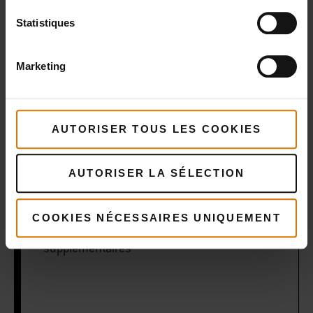
Statistiques
1 pincée de sel fumé
Marketing
2 à 3 c. à soupe d’huile d’olive douce
AUTORISER TOUS LES COOKIES
POUR LE DRESSAGE
AUTORISER LA SÉLECTION
Zeste de 2 citrons, Sel fumé Maldon Salt
COOKIES NÉCESSAIRES UNIQUEMENT
Quelques feuilles de coriandre fraîche
supplémentaires