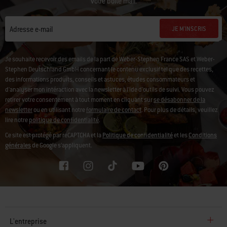
votre boîte mail.
JE M'INSCRIS
Adresse e-mail
Je souhaite recevoir des emails de la part de Weber-Stephen France SAS et Weber-
Stephen Deutschland GmbH concernant le contenu exclusif tel que des recettes,
des informations produits, conseils et astuces, études consommateurs et
d'analyser mon intéraction avec la newsletter à l'ide d'outils de suivi. Vous pouvez
retirer votre consentement à tout moment en cliquant sur
se désabonner de la
newsletter
ou en utilisant notre
formulaire de contact
. Pour plus de détails, veuillez
lire notre
politique de confidentialité
.
Ce site est protégé par reCAPTCHA et la
Politique de confidentialité
et les
Conditions
générales
de Google s’appliquent.
L'entreprise