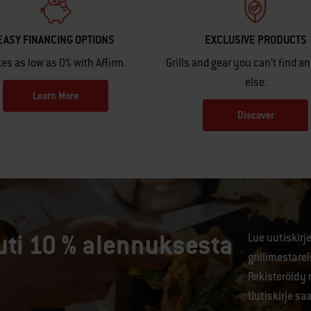
EASY FINANCING OPTIONS
EXCLUSIVE PRODUCTS
es as low as 0% with Affirm.
Grills and gear you can’t find 
else.
Learn More
Discover
uti 10 % alennuksesta
Lue uutiskir
grillimestare
Rekisteröidy 
Uutiskirje sa