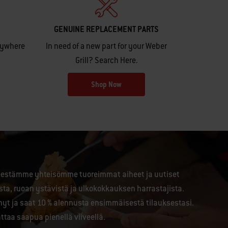
GENUINE REPLACEMENT PARTS
anywhere
In need of a new part for your Weber
Grill? Search Here.
Shop Now
jeestämme yhteisömme tuoreimmat aiheet ja uutiset
ista, ruoan ystävistä ja ulkokokkauksen harrastajista.
nyt ja saat 10 % alennusta ensimmäisestä tilauksestasi.
attaa saapua pienellä viiveellä.