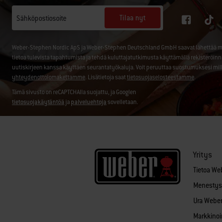
Tilaa nyt
Sähköpostiosoite
Weber-Stephen Nordic ApS ja Weber-Stephen Deutschland GmbH saavat lähettää minul
tietoa tulevista tapahtumista ja tehdä kuluttajatutkimusta käyttämällä rekisteröin
uutiskirjeen kanssa käyttäen seurantatyökaluja. Voit peruuttaa suostumuksesi mil
yhteydenottolomakettamme
. Lisätietoja saat
tietosuojaselosteestamme
.
Tämä sivusto on reCAPTCHAlla suojattu, ja Googlen
tietosuojakäytäntöä
ja
palveluehtoja
sovelletaan.
Yritys
Tietoa We
Menestys
Ura Weberi
Markkinoin