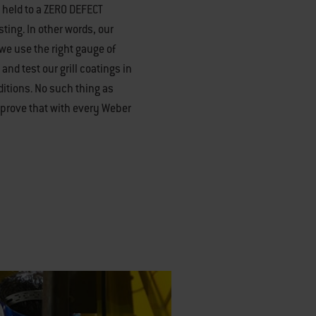
 held to a ZERO DEFECT
ting. In other words, our
y we use the right gauge of
and test our grill coatings in
itions. No such thing as
sprove that with every Weber