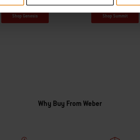
Shop Genesis
Shop Summit
Why Buy From Weber