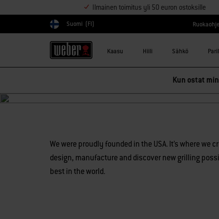
Ilmainen toimitus yli 50 euron ostoksille
Suomi
(FI)
Ruokaohje
Valitse maa
Kaasu
Hiili
Sähkö
Pari
Kun ostat mink
We were proudly founded in the USA. It’s where we c
design, manufacture and discover new grilling possibi
best in the world.