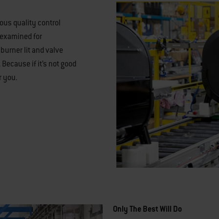
ous quality control
s examined for
 burner lit and valve
 Because if it’s not good
r you.
Only The Best Will Do