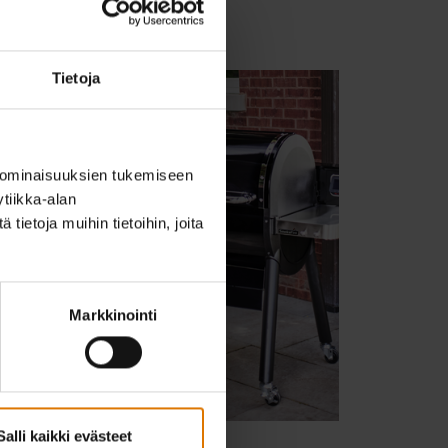
Tietoja
 ominaisuuksien tukemiseen
tiikka-alan
ietoja muihin tietoihin, joita
Markkinointi
Salli kaikki evästeet