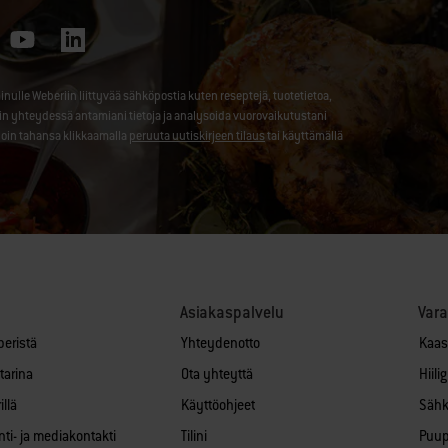
le Weberiin liittyvää sähköpostia kuten reseptejä, tuotetietoa,
nin yhteydessä antamiani tietoja ja analysoida vuorovaikutustani
loin tahansa klikkaamalla
peruuta uutiskirjeen tilaus
tai käyttämällä
Asiakaspalvelu
Var
beristä
Yhteydenotto
Kaas
tarina
Ota yhteyttä
Hiili
llä
Käyttöohjeet
Sähk
ti- ja mediakontakti
Tilini
Puupe