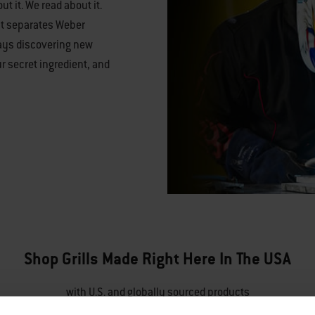
ut it. We read about it.
at separates Weber
ways discovering new
our secret ingredient, and
Shop Grills Made Right Here In The USA
with U.S. and globally sourced products