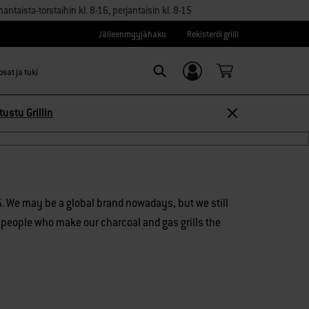
aista-torstaihin kl. 8-16, perjantaisin kl. 8-15
Jälleenmyyjähaku
Rekisteröi grilli
sat ja tuki
Kirjaudu sisään/
Search
Rekisteröidy
a
tustu Grillin
. We may be a global brand nowadays, but we still
he people who make our charcoal and gas grills the