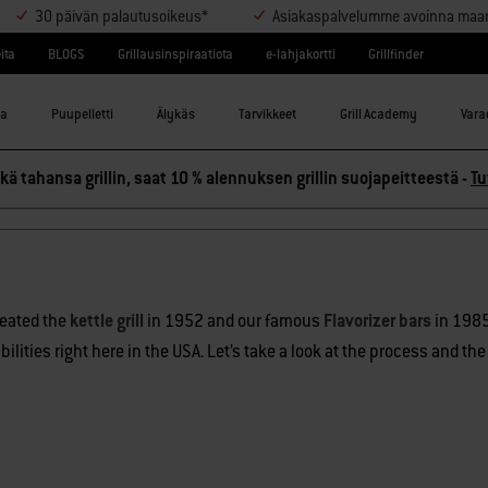
30 päivän palautusoikeus*
Asiakaspalvelumme avoinna maanant
ita
BLOGS
Grillausinspiraatiota
e-lahjakortti
Grillfinder
la
Puupelletti
Älykäs
Tarvikkeet
Grill Academy
Varao
Made In The Heart Of Americ
ä tahansa grillin, saat 10 % alennuksen grillin suojapeitteestä -
Tu
with U.S. and globally sourced products
reated the
kettle grill
in 1952 and our famous
Flavorizer bars
in 1985
lities right here in the USA. Let’s take a look at the process and t