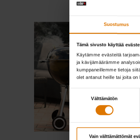
Suostumus
Tämä sivusto käyttää eväste
Käytämme evästeitä tarjoama
ja kävijämäärämme analysoim
kumppaneillemme tietoja siitä
olet antanut heille tai joita o
Suostumuksen
Välttämätön
valinta
Vain välttämättömät ev