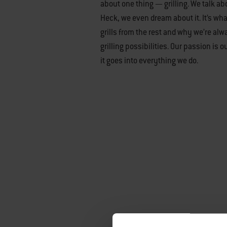
about one thing — grilling. We talk abo
Heck, we even dream about it. It’s wh
grills from the rest and why we’re al
grilling possibilities. Our passion is 
it goes into everything we do.