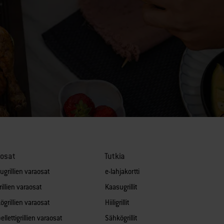
aosat
Tutkia
ugrillien varaosat
e-lahjakortti
grillien varaosat
Kaasugrillit
ögrillien varaosat
Hiiligrillit
llettigrillien varaosat
Sähkögrillit