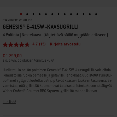
OSANUMERO
#
1501180
GENESIS® E-415W -KAASUGRILLI
4 Poltinta | Nestekaasu (täytettävä säiliö myydään erikseen)
4.7
(15)
Kirjoita arvostelu
4.7
/
5
€ 1.299,00
tähteä,
sis. alv:n, poislukien toimituskulut
keskimääräinen
arvosana.
Uudistetulla neljän polttimen Genesis® E-415W -kaasugrillillä voit loihtia
Read
ikimuistoisia ruokia perheelle ja ystäville. Tehokkaat, uudistetut PureBlu-
15
Reviews.
polttimet syttyvät luotettavasti ja pitävät kaasuvirtauksen tasaisena. Se
Saman
varmistaa, että grilliritilät kuumenevat tasaisesti. Toimitukseen sisältyvät
sivun
Weber Crafted® Gourmet BBQ System -grilliritilät mahdollistavat
linkki.
uudenlaisten grillaustapojen kokeilun. Ritilöille voi asettaa erilaisia
grillaustarvikkeita (myydään erikseen), kuten paahtoritilän, pizzakiven tai
Lue lisää
parilan. Lisää vain Weber Crafted® -kehyspakkaus (myydään erikseen) ja
haluamasi Weber Crafted® -grillaustarvike (myydään erikseen). Jos lasket