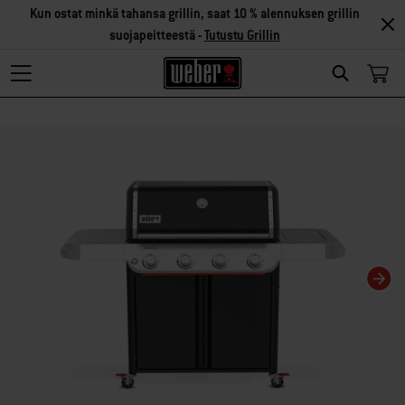
Kun ostat minkä tahansa grillin, saat 10 % alennuksen grillin
suojapeitteestä -
Tutustu Grillin
Search
Changing this current slide of this carousel will change the current slide of t