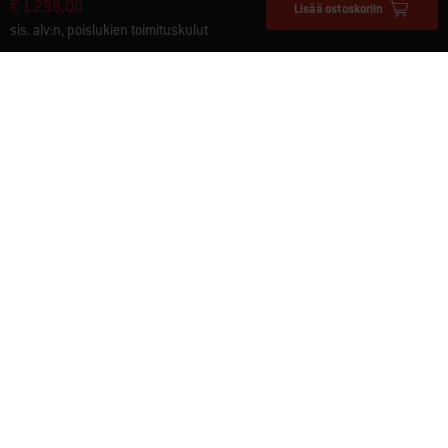
€ 1.299,00
Lisää ostoskoriin
sis. alv:n, poislukien toimituskulut