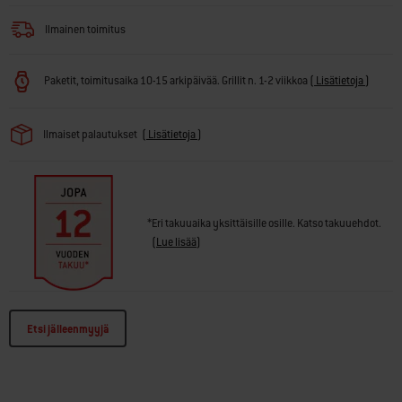
Ilmainen toimitus
Paketit, toimitusaika 10-15 arkipäivää. Grillit n. 1-2 viikkoa
(
Lisätietoja
)
Ilmaiset palautukset
(
Lisätietoja
)
*Eri takuuaika yksittäisille osille. Katso takuuehdot.
(
Lue lisää
)
Etsi jälleenmyyjä