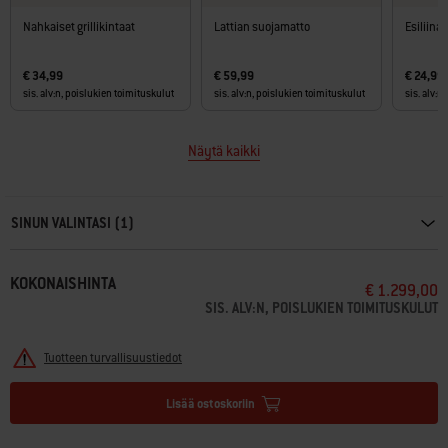
Nahkaiset grillikintaat
Lattian suojamatto
Esiliina
€ 34,99
€ 59,99
€ 24,99
sis. alv:n, poislukien toimituskulut
sis. alv:n, poislukien toimituskulut
sis. alv:n
Näytä kaikki
Carousel containing list of product recommendations. Please use left and ar
SINUN VALINTASI (1)
KOKONAISHINTA
€ 1.299,00
SIS. ALV:N, POISLUKIEN TOIMITUSKULUT
Tuotteen turvallisuustiedot
Lisää ostoskoriin