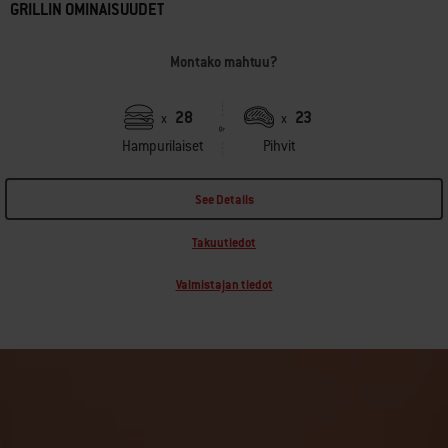
GRILLIN OMINAISUUDET
Montako mahtuu?
28
23
x
x
Hampurilaiset
Pihvit
See Details
Takuutiedot
Valmistajan tiedot