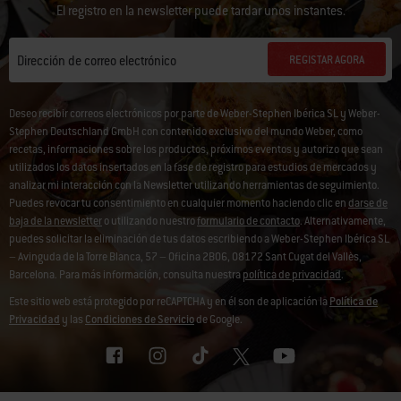
El registro en la newsletter puede tardar unos instantes.
REGISTAR AGORA
Dirección de correo electrónico
Deseo recibir correos electrónicos por parte de Weber-Stephen Ibérica SL y Weber-
Stephen Deutschland GmbH con contenido exclusivo del mundo Weber, como
recetas, informaciones sobre los productos, próximos eventos y autorizo que sean
utilizados los datos insertados en la fase de registro para estudios de mercados y
analizar mi interacción con la Newsletter utilizando herramientas de seguimiento.
Puedes revocar tu consentimiento en cualquier momento haciendo clic en
darse de
baja de la newsletter
o utilizando nuestro
formulario de contacto
. Alternativamente,
puedes solicitar la eliminación de tus datos escribiendo a Weber-Stephen Ibérica SL
– Avinguda de la Torre Blanca, 57 – Oficina 2B06, 08172 Sant Cugat del Vallès,
Barcelona. Para más información, consulta nuestra
política de privacidad
.
Este sitio web está protegido por reCAPTCHA y en él son de aplicación la
Política de
Privacidad
y las
Condiciones de Servicio
de Google.