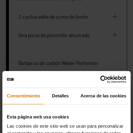
1 cucharadita de zumo de limón
Una pizca de pimentón ahumado
Barbacoa de carbón Weber Performer
Prensa para hamburguesas
Consentimiento
Detalles
Acerca de las cookies
Bol para mezclar
Esta página web usa cookies
Pinzas
Las cookies de este sitio web se usan para personalizar