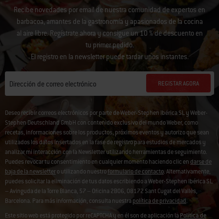
Recibe novedades por email de nuestra comunidad de expertos en
barbacoa, amantes de la gastronomía y apasionados de la cocina
al aire libre. Regístrate ahora y consigue un 10 % de descuento en
tu primer pedido.
El registro en la newsletter puede tardar unos instantes.
REGISTAR AGORA
Dirección de correo electrónico
Deseo recibir correos electrónicos por parte de Weber-Stephen Ibérica SL y Weber-
Stephen Deutschland GmbH con contenido exclusivo del mundo Weber, como
recetas, informaciones sobre los productos, próximos eventos y autorizo que sean
utilizados los datos insertados en la fase de registro para estudios de mercados y
analizar mi interacción con la Newsletter utilizando herramientas de seguimiento.
Puedes revocar tu consentimiento en cualquier momento haciendo clic en
darse de
baja de la newsletter
o utilizando nuestro
formulario de contacto
. Alternativamente,
puedes solicitar la eliminación de tus datos escribiendo a Weber-Stephen Ibérica SL
– Avinguda de la Torre Blanca, 57 – Oficina 2B06, 08172 Sant Cugat del Vallès,
Barcelona. Para más información, consulta nuestra
política de privacidad
.
Este sitio web está protegido por reCAPTCHA y en él son de aplicación la
Política de