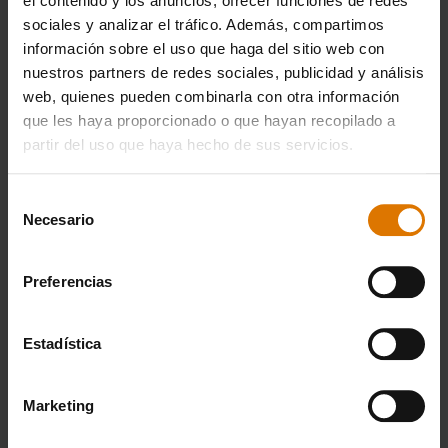
el contenido y los anuncios, ofrecer funciones de redes
Termómetro de lectura instantánea
sociales y analizar el tráfico. Además, compartimos
información sobre el uso que haga del sitio web con
nuestros partners de redes sociales, publicidad y análisis
web, quienes pueden combinarla con otra información
IMPRIMIR ESTA LISTA
que les haya proporcionado o que hayan recopilado a
partir del uso que haya hecho de sus servicios.
Selección
Necesario
de
consentimiento
Preparación
Preferencias
Accesorios
Estadística
recomendados
Marketing