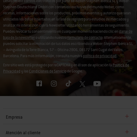
Deseo recibir correos electrónicos por parte de Weber-Stephen Ibérica SL y Weber-
Stephen Deutschland GmbH con contenido exclusivo del mundo Weber, como
recetas, informaciones sobre los productos, próximos eventos y autorizo que sean
utilizados los datos insertados en la fase de registro para estudios de mercados y
analizar mi interacción con la Newsletter utilizando herramientas de seguimiento.
Puedes revocar tu consentimiento en cualquier momento haciendo clic en
darse de
baja de la newsletter
o utilizando nuestro
formulario de contacto
. Alternativamente,
puedes solicitar la eliminación de tus datos escribiendo a Weber-Stephen Ibérica SL
– Avinguda de la Torre Blanca, 57 – Oficina 2B06, 08172 Sant Cugat del Vallès,
Barcelona. Para más información, consulta nuestra
política de privacidad
.
Este sitio web está protegido por reCAPTCHA y en él son de aplicación la
Política de
Privacidad
y las
Condiciones de Servicio
de Google.
Empresa
Atención al cliente