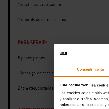
1 cucharadita de comino
1 chorrito de zumo de limón
PARA SERVIR:
8 panes planos
Consentimiento
1 lechuga, cortada en rodajas
Esta página web usa cookie
2 tomates, cortados en rodajas
Las cookies de este sitio we
y analizar el tráfico. Ademá
redes sociales, publicidad y