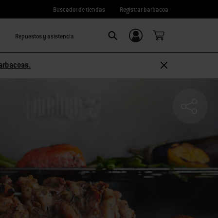
Buscador de tiendas
Registrar barbacoa
Repuestos y asistencia
Iniciar sesión/
SEARCH
registrarme
arbacoas.