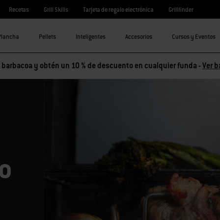
Recetas
Grill Skills
Tarjeta de regalo electrónica
Grillfinder
Plancha
Pellets
Inteligentes
Accesorios
Cursos y Eventos
barbacoa y obtén un 10 % de descuento en cualquier funda -
Ver b
o