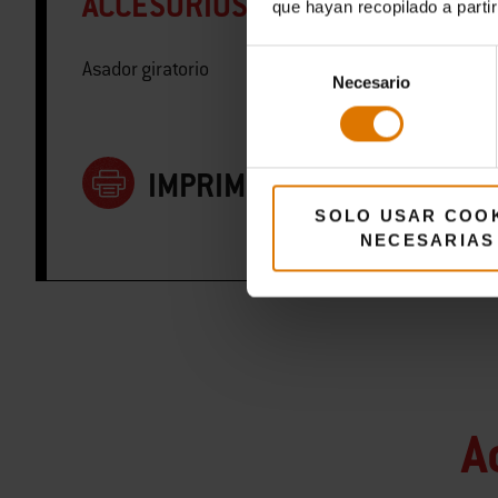
ACCESORIOS ESPECIALES
que hayan recopilado a parti
Selección
Asador giratorio
Necesario
de
consentimiento
IMPRIMIR ESTA LISTA
SOLO USAR COO
NECESARIAS
A