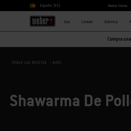
España
(ES)
Weber Stores
Elegir país
Gas
Carbón
Eléctrica
Compra una 
AVES
TODAS LAS RECETAS
Shawarma De Poll