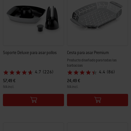
Soporte Deluxe para asar pollos
Cesta para asar Premium
Producto diseñado para todas las
barbacoas
4.7
(226)
4.4
(86)
57,49 €
24,49 €
IVA incl.
IVA incl.
Color Options
Color Options