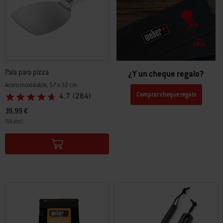
Pala para pizza
¿Y un cheque regalo?
Acero inoxidable, 57 x 32 cm
Comprar cheque regalo
4.7
(284)
39,99 €
IVA incl.
Color Options