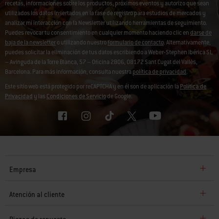
recetas, informaciones sobre los productos, próximos eventos y autorizo que sean
utilizados los datos insertados en la fase de registro para estudios de mercados y
analizar mi interacción con la Newsletter utilizando herramientas de seguimiento.
Puedes revocar tu consentimiento en cualquier momento haciendo clic en
darse de
baja de la newsletter
o utilizando nuestro
formulario de contacto
. Alternativamente,
puedes solicitar la eliminación de tus datos escribiendo a Weber-Stephen Ibérica SL
– Avinguda de la Torre Blanca, 57 – Oficina 2B06, 08172 Sant Cugat del Vallès,
Barcelona. Para más información, consulta nuestra
política de privacidad
.
Este sitio web está protegido por reCAPTCHA y en él son de aplicación la
Política de
Privacidad
y las
Condiciones de Servicio
de Google.
Empresa
Atención al cliente