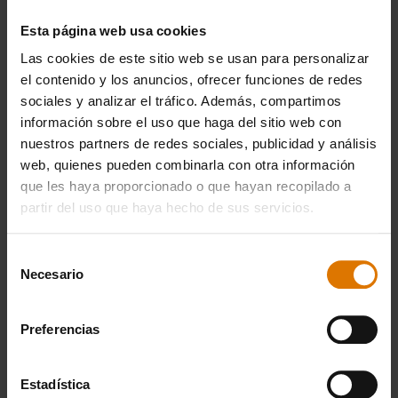
Esta página web usa cookies
Las cookies de este sitio web se usan para personalizar
el contenido y los anuncios, ofrecer funciones de redes
sociales y analizar el tráfico. Además, compartimos
información sobre el uso que haga del sitio web con
nuestros partners de redes sociales, publicidad y análisis
web, quienes pueden combinarla con otra información
que les haya proporcionado o que hayan recopilado a
partir del uso que haya hecho de sus servicios.
Piedra de barbacoa
Bolsa de transporte Premium
Redonda, 26 cm; producto diseñado
Producto diseñado para barbacoas de
Selección
para barbacoas Pulse 1000/2000 y
gas y carbón Go-Anywhere
Necesario
de
todas las barbacoas de...
consentimiento
4.3
(121)
4.6
(49)
47,99 €
39,99 €
Preferencias
IVA incl.
IVA incl.
Color Options
Color Options
Estadística