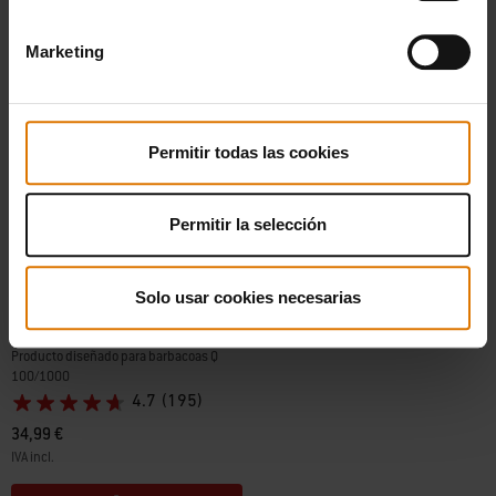
Marketing
Permitir todas las cookies
Permitir la selección
Solo usar cookies necesarias
Funda Premium para barbacoa
Producto diseñado para barbacoas Q
100/1000
4.7
(195)
34,99 €
IVA incl.
Color Options