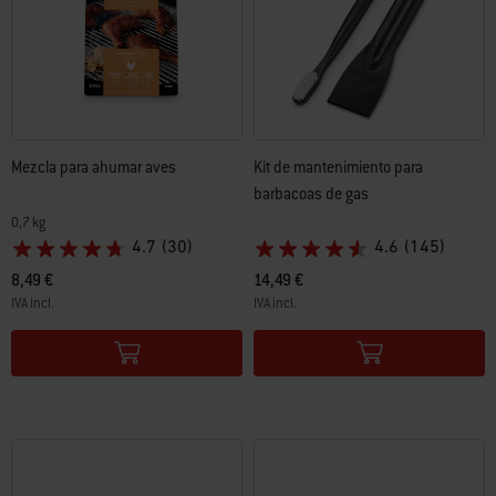
Mezcla para ahumar aves
Kit de mantenimiento para
barbacoas de gas
0,7 kg
4.7
(30)
4.6
(145)
8,49 €
14,49 €
IVA incl.
IVA incl.
Color Options
Color Options