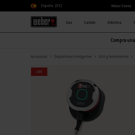
España
(ES)
Weber Stores
Elegir país
Gas
Carbón
Eléctrica
Compra una 
Accesorios
Dispositivos inteligentes
iGrill y termómetros
-25%