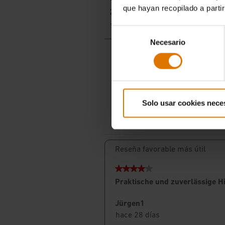
que hayan recopilado a parti
Selección
Necesario
de
consentimiento
Solo usar cookies nece