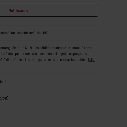
Notificarme
 cobrará un coste de envío de 10€.
entregarán entre 6 y 9 días hábiles desde que se contactó con el
los 3 días posteriores a la recepción del pago). Los paquetes de
-9 días hábiles. Las entregas se realizan en días laborables.
(
Más
ión
)
argar
)