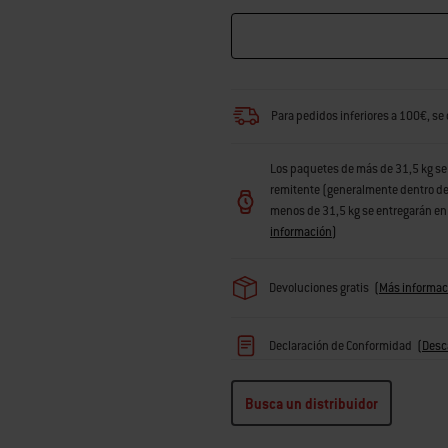
Para pedidos inferiores a 100€, se
Los paquetes de más de 31,5 kg se 
remitente (generalmente dentro de 
menos de 31,5 kg se entregarán en 6
información
)
Devoluciones gratis
(
Más informac
Declaración de Conformidad
(
Desc
Busca un distribuidor