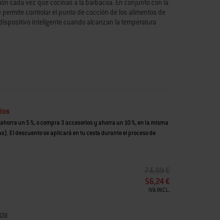
isión cada vez que cocinas a la barbacoa. En conjunto con la
permite controlar el punto de cocción de los alimentos de
u dispositivo inteligente cuando alcanzan la temperatura
ios
ndroid con Android 6.0 o superior y Bluetooth 4.0 o superior.
ahorra un 5 %, o compra 3 accesorios y ahorra un 10 %, en la misma
 iPhone 4, el iPad de 1.ª o 2.ª generación o los teléfonos Huawei no son
). El descuento se aplicará en tu cesta durante el proceso de
tipos asociados a la misma son marcas comerciales registradas en
PRECIO REBAJADO DE
A
74,99 €
les marcas por parte de Weber-Stephen Products LLC tiene lugar con
56,24 €
IVA INCL.
cto