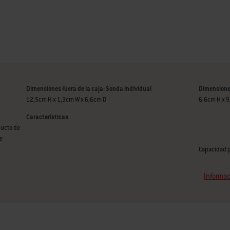
Dimensiones fuera de la caja: Sonda individual
Dimensiones
12,5cm H x 1,3cm W x 6,6cm D
6.6cm H x 
Características
ducto de
e
Capacidad p
Informac