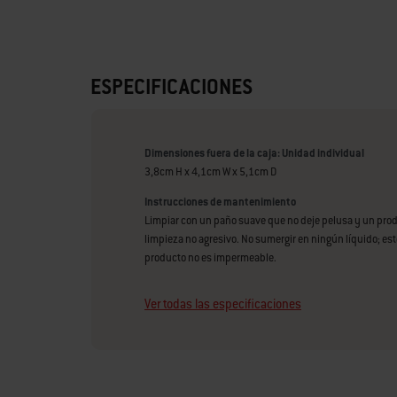
ESPECIFICACIONES
Dimensiones fuera de la caja: Unidad individual
3,8cm H x 4,1cm W x 5,1cm D
Instrucciones de mantenimiento
Limpiar con un paño suave que no deje pelusa y un pro
limpieza no agresivo. No sumergir en ningún líquido; est
producto no es impermeable.
Ver todas las especificaciones