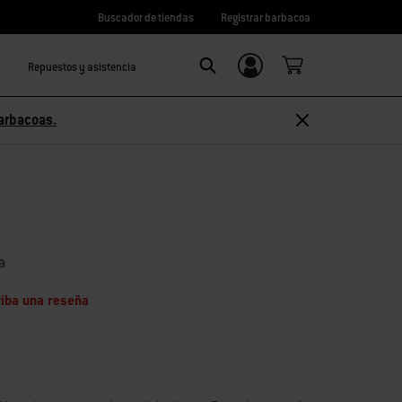
Buscador de tiendas
Registrar barbacoa
Repuestos y asistencia
Iniciar sesión/
Search
registrarme
arbacoas.
a
iba una reseña