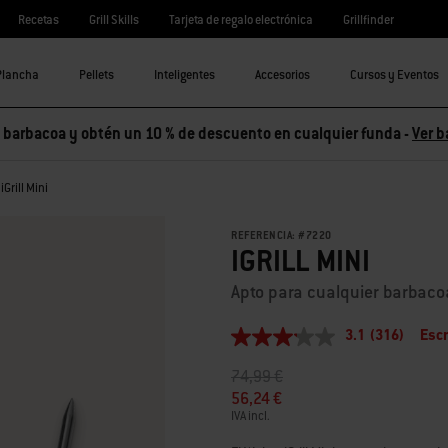
Recetas
Grill Skills
Tarjeta de regalo electrónica
Grillfinder
Plancha
Pellets
Inteligentes
Accesorios
Cursos y Eventos
barbacoa y obtén un 10 % de descuento en cualquier funda -
Ver b
iGrill Mini
REFERENCIA:
#
7220
IGRILL MINI
Apto para cualquier barbaco
3.1
(316)
Escr
3.1
de
Precio rebajado de
a
74,99 €
5
estrellas,
56,24 €
valor
IVA incl.
medio
de