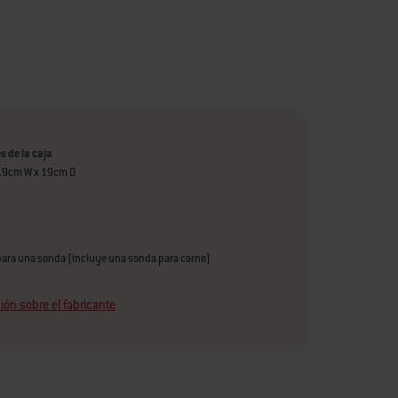
 de la caja
9.9cm W x 19cm D
ara una sonda (incluye una sonda para carne)
ión sobre el fabricante