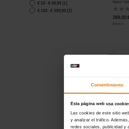
Weber® Ket
€ 50 - € 99,99 (1)
€ 100 - € 399,99 (2)
299,00 
IVA incl.
Color Op
Consentimiento
Esta página web usa cookie
Las cookies de este sitio we
y analizar el tráfico. Ademá
redes sociales, publicidad y