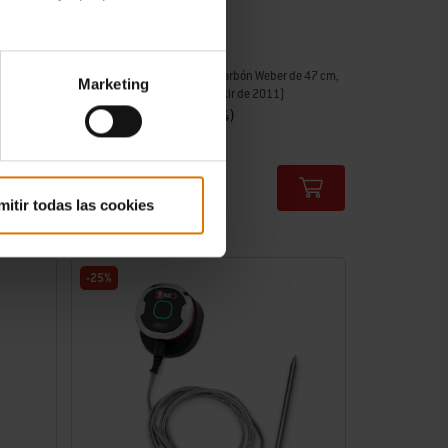
ub
Soporte para iGrill
Diseñado para barbacoas de carbón Weber de 47 cm,
Marketing
57 cm y 67 cm (modelos a partir de 2011)
4.6
(44)
15,99 €
IVA incl.
Color Options
mitir todas las cookies
-25%