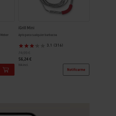
iGrill Mini
y Weber
Apto para cualquier barbacoa
3.1
(316)
Precio rebajado de
a
74,99 €
56,24 €
IVA incl.
Notificarme
Color Options