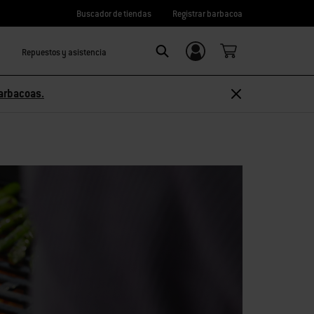
Buscador de tiendas
Registrar barbacoa
Repuestos y asistencia
Iniciar sesión/
Search
registrarme
arbacoas.