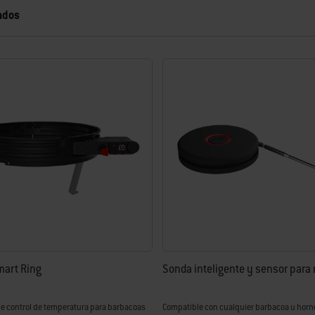
ados
izará con los nuevos resultados.
mart Ring
Sonda inteligente y sensor para r
de control de temperatura para barbacoas
Compatible con cualquier barbacoa u horn