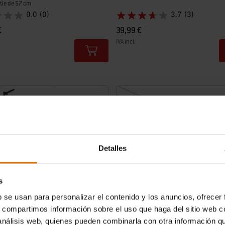
tle de 57 cm
0.0
(0)
3.7
(3)
€
39,99 €
IVA incl.
tions
Color Options
Detalles
s
b se usan para personalizar el contenido y los anuncios, ofrecer
s, compartimos información sobre el uso que haga del sitio web 
 análisis web, quienes pueden combinarla con otra información q