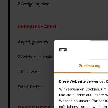
2 Zweige Thymian
GEBRATENE ÄPFEL
4 Äpfel, geviertelt
2 Zwiebeln, in Spalten geschnitten
Zustimmung
1 EL Olivenöl
Diese Webseite verwendet 
Salz & Pfeffer
Wir verwenden Cookies, um I
und die Zugriffe auf unsere 
Website an unsere Partner fü
möglicherweise mit weiteren