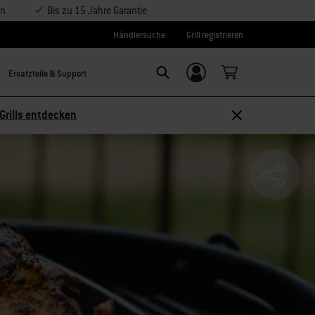
en
Bis zu 15 Jahre Garantie
Händlersuche
Grill registrieren
Ersatzteile & Support
Einloggen/
SEARCH
Weber-ID
Grills entdecken