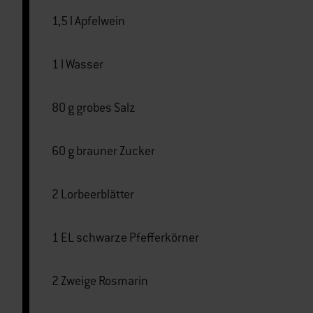
1,5 l Apfelwein
1 l Wasser
80 g grobes Salz
60 g brauner Zucker
2 Lorbeerblätter
1 EL schwarze Pfefferkörner
2 Zweige Rosmarin