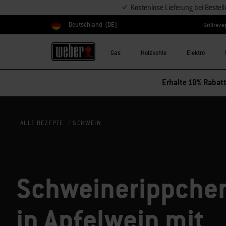
Kostenlose Lieferung bei Bestel
Deutschland
(DE)
Grillreze
Land auswählen
Gas
Holzkohle
Elektro
Erhalte 10% Rabatt
SCHWEIN
ALLE REZEPTE
Schweinerippche
in Apfelwein mit