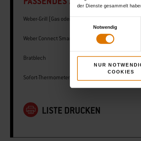
PASSENDES ZUBEHÖR
der Dienste gesammelt habe
Weber-Grill (Gas oder Holzkohle)
Einwilligungsauswahl
Notwendig
Weber Connect Smart Grilling Hub
Bratblech
NUR NOTWENDI
COOKIES
Sofort-Thermometer
LISTE DRUCKEN