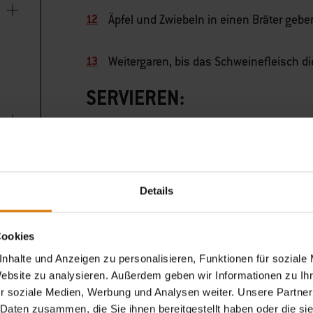
Äpfel und Zwiebeln in einen Bräter geb
Weitergaren, bis das Schweinefleisch die
SERVIEREN:
Das Schweinefleisch locker abgedeckt 
Zwischen den Knochen in Scheiben sc
Details
Mit gebratenen Äpfeln und Zwiebeln ser
Cookies
nhalte und Anzeigen zu personalisieren, Funktionen für soziale
Schwenkbraten-Bratensaft über das Sc
Website zu analysieren. Außerdem geben wir Informationen zu I
r soziale Medien, Werbung und Analysen weiter. Unsere Partner
 Daten zusammen, die Sie ihnen bereitgestellt haben oder die s