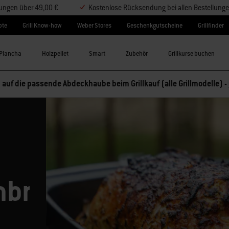
lungen über 49,00 €
Kostenlose Rücksendung bei allen Bestellung
pte
Grill Know-how
Weber Stores
Geschenkgutscheine
Grillfinder
Plancha
Holzpellet
Smart
Zubehör
Grillkurse buchen
 auf die passende Abdeckhaube beim Grillkauf (alle Grillmodelle) -
nbraten