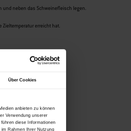
en und neben das Schweinefleisch legen.
 Zieltemperatur erreicht hat.
ruhen lassen
hneiden
Über Cookies
vieren
 Medien anbieten zu können
hweinefleisch geben
hrer Verwendung unserer
 führen diese Informationen
ie im Rahmen Ihrer Nutzung