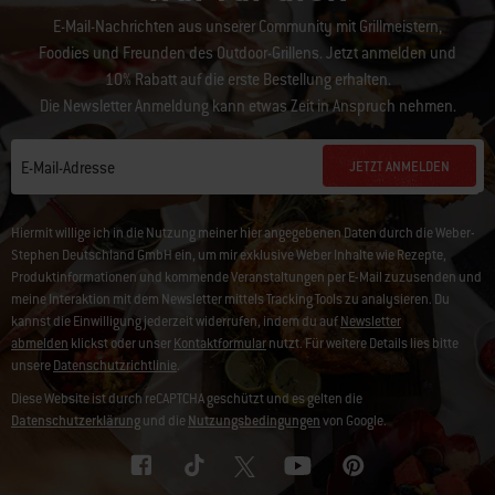
E-Mail-Nachrichten aus unserer Community mit Grillmeistern,
Foodies und Freunden des Outdoor-Grillens. Jetzt anmelden und
10% Rabatt auf die erste Bestellung erhalten.
Die Newsletter Anmeldung kann etwas Zeit in Anspruch nehmen.
JETZT ANMELDEN
E-Mail-Adresse
Hiermit willige ich in die Nutzung meiner hier angegebenen Daten durch die Weber-
Stephen Deutschland GmbH ein, um mir exklusive Weber Inhalte wie Rezepte,
Produktinformationen und kommende Veranstaltungen per E-Mail zuzusenden und
meine Interaktion mit dem Newsletter mittels Tracking Tools zu analysieren. Du
kannst die Einwilligung jederzeit widerrufen, indem du auf
Newsletter
abmelden
klickst oder unser
Kontaktformular
nutzt. Für weitere Details lies bitte
unsere
Datenschutzrichtlinie
.
Diese Website ist durch reCAPTCHA geschützt und es gelten die
Datenschutzerklärung
und die
Nutzungsbedingungen
von Google.