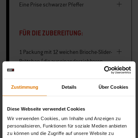
Eine Prise schwarzer Pfeffer
FÜR DIE ZUBEREITUNG:
1 Packung mit 12 weichen Brioche-Slider-
Brötchen (die auseinanderziehbaren
Brötchen, die zusammen in einem
einzigen Rechteck gebacken werden)
Zustimmung
Details
Über Cookies
Eine Handvoll frischer Rucola
Diese Webseite verwendet Cookies
Etwas geschmolzene Butter zum
Wir verwenden Cookies, um Inhalte und Anzeigen zu
personalisieren, Funktionen für soziale Medien anbieten
Bestreichen
zu können und die Zugriffe auf unsere Website zu