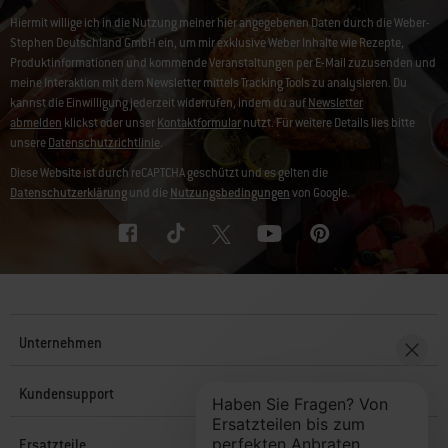
Hiermit willige ich in die Nutzung meiner hier angegebenen Daten durch die Weber-
Stephen Deutschland GmbH ein, um mir exklusive Weber Inhalte wie Rezepte,
Produktinformationen und kommende Veranstaltungen per E-Mail zuzusenden und
meine Interaktion mit dem Newsletter mittels Tracking Tools zu analysieren. Du
kannst die Einwilligung jederzeit widerrufen, indem du auf
Newsletter
abmelden
klickst oder unser
Kontaktformular
nutzt. Für weitere Details lies bitte
unsere
Datenschutzrichtlinie
.
Diese Website ist durch reCAPTCHA geschützt und es gelten die
Datenschutzerklärung
und die
Nutzungsbedingungen
von Google.
Unternehmen
Kundensupport
Ersatzteile