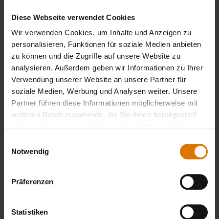
LISTE DRUCKEN
Diese Webseite verwendet Cookies
Wir verwenden Cookies, um Inhalte und Anzeigen zu
personalisieren, Funktionen für soziale Medien anbieten
zu können und die Zugriffe auf unsere Website zu
analysieren. Außerdem geben wir Informationen zu Ihrer
Verwendung unserer Website an unsere Partner für
soziale Medien, Werbung und Analysen weiter. Unsere
Sei perfekt vorbereitet
Partner führen diese Informationen möglicherweise mit
Empfohlenes Zubehör
weiteren Daten zusammen, die Sie ihnen bereitgestellt
haben oder die sie im Rahmen Ihrer Nutzung der Dienste
gesammelt haben.
Einwilligungsauswahl
Notwendig
Weber®
Weber®
Weber®
SLATE GP 56
SLATE GP 43
SLATE G
cm Premium
cm Premium
76 cm
Präferenzen
Plancha
Plancha
Premiu
599,00 €
399,00 €
Plancha
Statistiken
509,15 €
339,15 €