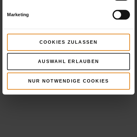
inkl. MwSt.
inkl. MwSt.
Detai
Marketing
Details
Details
anse
ansehen
ansehen
COOKIES ZULASSEN
AUSWAHL ERLAUBEN
NUR NOTWENDIGE COOKIES