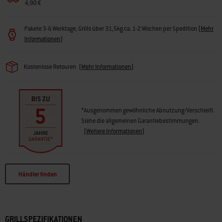
4,90 €
Pakete 3-6 Werktage, Grills über 31,5kg ca. 1-2 Wochen per Spedition
(
Mehr
Informationen
)
Kostenlose Retouren
(
Mehr Informationen
)
*Ausgenommen gewöhnliche Abnutzung/Verschleiß.
Siehe die allgemeinen Garantiebestimmungen.
(
Weitere Informationen
)
Händler finden
GRILLSPEZIFIKATIONEN