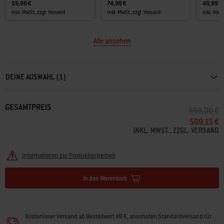
59,99 €
74,99 €
49,99 €
inkl. MwSt., zzgl. Versand
inkl. MwSt., zzgl. Versand
inkl. MwSt
Alle ansehen
Carousel containing list of product recommendations. Please use left and ar
DEINE AUSWAHL (1)
GESAMTPREIS
PREIS RED
A
599,00 €
509,15 €
INKL. MWST., ZZGL. VERSAND
Informationen zur Produktsicherheit
In den Warenkorb
Kostenloser Versand ab Bestellwert 49 €, ansonsten Standardversand für