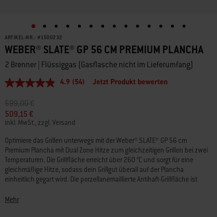
ARTIKEL-NR.:
#
1500232
WEBER® SLATE® GP 56 CM PREMIUM PLANCHA
2 Brenner | Flüssiggas (Gasflasche nicht im Lieferumfang)
4.9
(54)
Jetzt Produkt bewerten
4.9
von
5
Preis reduziert von
auf
599,00 €
Sternen,
509,15 €
Durchschnittswert
inkl. MwSt., zzgl. Versand
der
Bewertung.
Read
Optimiere das Grillen unterwegs mit der Weber® SLATE® GP 56 cm
54
Premium Plancha mit Dual Zone Hitze zum gleichzeitigen Grillen bei zwei
Reviews.
Temperaturen. Die Grillfläche erreicht über 260 °C und sorgt für eine
Link
gleichmäßige Hitze, sodass dein Grillgut überall auf der Plancha
auf
derselben
einheitlich gegart wird. Die porzellanemaillierte Antihaft-Grillfläche ist
Seite.
sofort einsatzbereit, so dass du saftige Burger, aromatische
Pfannengerichte, lecker angebratene Meeresfrüchte, Gemüse und vieles
Mehr
mehr zubereiten kannst. Dank der verstellbaren Füße, mit denen du die