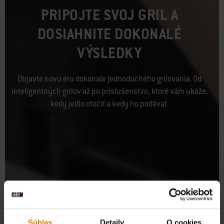
PRIPOJTE SVOJ GRIL A
DOSIAHNITE DOKONALÉ
VÝSLEDKY
Objavte novú éru dokonale jednoduchého grilovania. Od
inteligentných grilov až po príslušenstvo, ktoré vám ukáže,
kedy jedlo otočiť a kedy ho podávať.
Súhlas
Detaily
O cookies