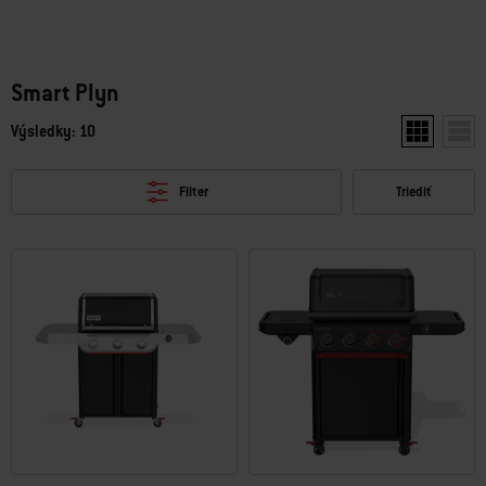
Smart Plyn
Výsledky: 10
Zobraziť dv
Zobr
Filter
Triediť