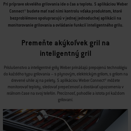
Pri príprave skvelého grilovania ide o čas a teplotu. S aplikáciou Weber
Connect® budete mať nad nimi kontrolu vďaka produktom, ktoré
bezproblémovo spolupracujú v jednej jednoduchej aplikácii na
monitorovanie grilovania a ovládanie funkcií inteligentného grilu.
Premeňte akýkoľvek gril na
inteligentný gril
Príslušenstvo a inteligentné grily Weber prinášajú prepojenú technológiu
do každého typu grilovania – s plynovým, elektrickým grilom, s grilom na
drevené uhlie aj na pelety. S aplikáciou Weber Connect® môžete
monitorovať teploty, sledovať prepečenosť a dostávať upozornenia v
reálnom čase na svoj telefón. Precíznosť, pohodlie a istota pri každom
grilovaní.