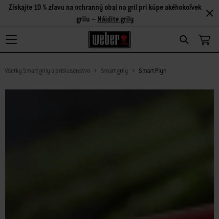
Získajte 10 % zľavu na ochranný obal na gril pri kúpe akéhokoľvek
grilu –
Nájdite grily
Search
Všetky Smart grily a prislusenstvo
Smart grily
Smart Plyn