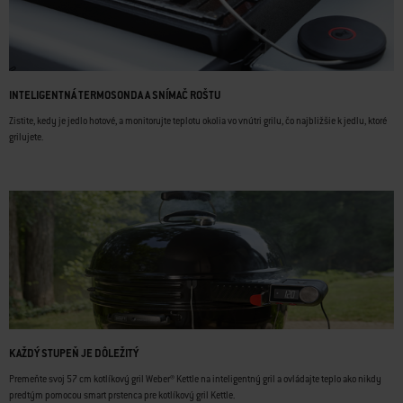
INTELIGENTNÁ TERMOSONDA A SNÍMAČ ROŠTU
Zistite, kedy je jedlo hotové, a monitorujte teplotu okolia vo vnútri grilu, čo najbližšie k jedlu, ktoré
grilujete.
KAŽDÝ STUPEŇ JE DÔLEŽITÝ
Premeňte svoj 57 cm kotlíkový gril Weber® Kettle na inteligentný gril a ovládajte teplo ako nikdy
predtým pomocou smart prstenca pre kotlíkový gril Kettle.