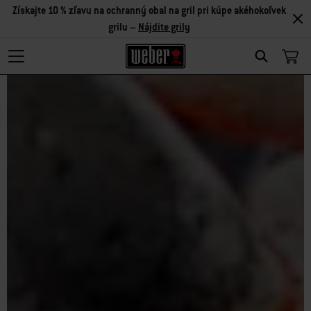
Získajte 10 % zľavu na ochranný obal na gril pri kúpe akéhokoľvek
grilu –
Nájdite grily
Search