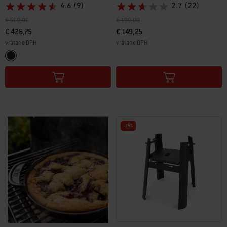
4.6
(9)
2.7
(22)
Cena znížená z
do
Cena znížená z
do
€ 569,00
€ 199,00
€ 426,75
€ 149,25
vrátane DPH
vrátane DPH
Color Options
Color Options
Black
-25%