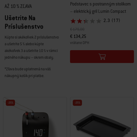
Podstavec s postranným stolíkom
AŽ 10 % ZĽAVA
– elektrický gril Lumin Compact
Ušetrite Na
2.3
(17)
Príslušenstvo
Cena znížená z
do
€ 179,00
€ 134,25
Kúpte si akékoľvek 2 príslušenstvo
vrátane DPH
a ušetrite 5 % alebo kúpte
Color Options
akékoľvek 3 a ušetrite 10 % v rámci
jedného nákupu – okrem obaly.
*Zľava bude uplatnená na váš
nákupný košík pri platbe.
-25%
-25%