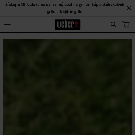
Získajte 10 % zľavu na ochranný obal na gril pri kúpe akéhokoľvek
grilu –
Nájdite grily
Search