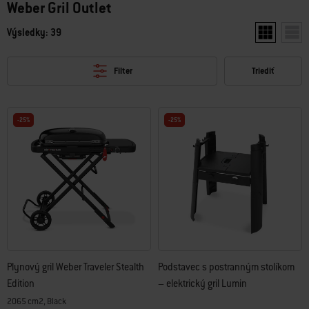
Weber Gril Outlet
Výsledky: 39
Zobraziť dv
Zobr
Filter
Triediť
-25%
-25%
Plynový gril Weber Traveler Stealth
Podstavec s postranným stolíkom
Edition
– elektrický gril Lumin
2065 cm2, Black