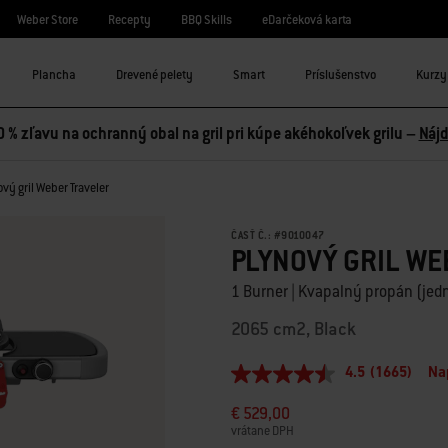
Weber Store
Recepty
BBQ Skills
eDarčeková karta
Plancha
Drevené pelety
Smart
Príslušenstvo
Kurzy 
0 % zľavu na ochranný obal na gril pri kúpe akéhokoľvek grilu –
Nájd
vý gril Weber Traveler
ČASŤ Č.:
#
9010047
PLYNOVÝ GRIL WE
1 Burner | Kvapalný propán (je
2065 cm2, Black
4.5
(1665)
Na
4.5
z
€ 529,00
5
hviezdičiek,
vrátane DPH
priemerná