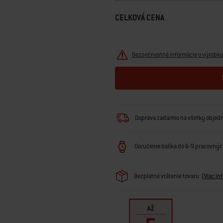
CELKOVÁ CENA
Bezpečnostné informácie o výrobk
Doprava zadarmo na všetky objed
Doručenie balíka do 6-9 pracovných
Bezplatné vrátenie tovaru
(
Viac in