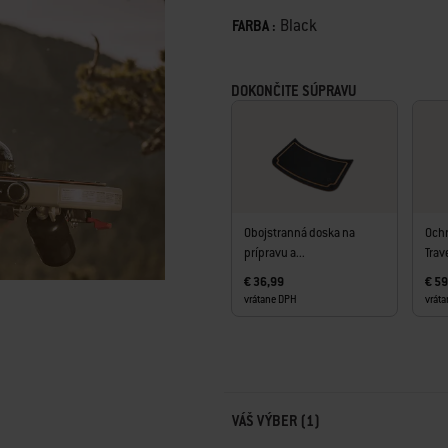
Color
Black
FARBA :
DOKONČITE SÚPRAVU
Obojstranná doska na
Ochr
prípravu a...
Trave
€ 36,99
€ 59
vrátane DPH
vrát
Carousel containing list of product r
VÁŠ VÝBER (1)