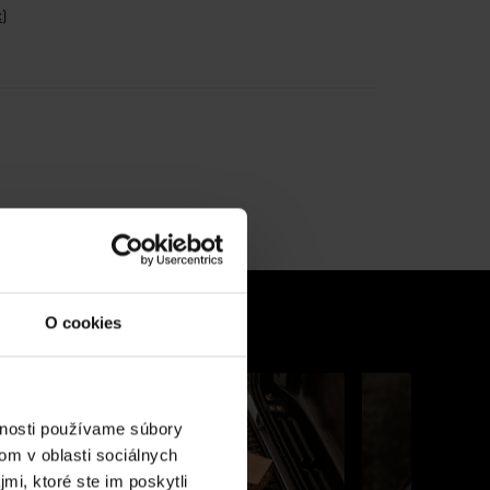
c
)
O cookies
 a Predchádzajúce alebo prejdite na snímku pomocou bodiek snímky.
vnosti používame súbory
om v oblasti sociálnych
mi, ktoré ste im poskytli