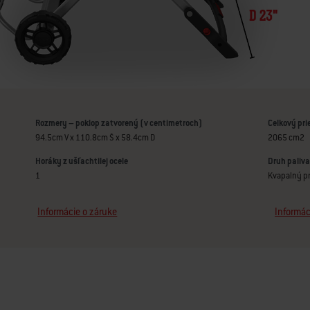
Rozmery – poklop zatvorený (v centimetroch)
Celkový pri
94.5cm V x 110.8cm Š x 58.4cm D
2065 cm2
Horáky z ušľachtilej ocele
Druh paliva
1
Kvapalný pr
Informácie o záruke
Informác