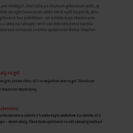
ý pre všetkých, ktorí túžia po chutnom grilovanom jedle, aj
dete na výlet karavanom alebo ste si vyšli na piknik, jeho
ilovanie bez problémov - od inštalácie po skladovanie.
ko u seba na záhrade, nech vás dobrodružstvá zavedú
istrovaná ochranná známka spoločnosti Weber-Stephen
a ľahko zmestí do kufra auta alebo úložného priestoru
o celé jedlo pripravené naraz
imalizáciu spotreby plynu
y umožňuje grilovať všetko - od palaciniek až po
aly na gril
de tam, kam aj vy
k grilu získate zľavu 10 % na akýkoľvek obal na gril. Zľava bude
príprava na grilovanie trvá doslova moment
ri dokončení objednávky.
slušenstvo
príslušenstvo a ušetrite 5 % alebo kúpte akékoľvek 3 a ušetrite 10 %
upu – okrem obaly. Zľava bude uplatnená na váš nákupný košík pri