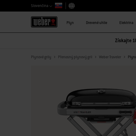
Slovenčina
Vybrať krajinu
Plyn
Drevené uhlie
Elektrina
Získajte 1
Plynové grily
Přenosný plynový gril
Weber Traveler
Plyno