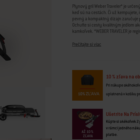
hodnota
Plynový gril Weber Traveler* je určen
hodnotenia.
keď sú na cestách. Či už kempujete, i
Read
pevný a kompaktný dizajn zaručuje gr
1665
Reviews.
Ochuťte si cesty kvalitným jedlom a
Odkaz
kamkoľvek. *WEBER TRAVELER je reg
na
Products LLC.
tú
istú
Prečítajte si viac
stránku.
• Vďaka jeho kompaktnému zloženiu s
• Má veľkú grilovaciu plochu, aby bol
• Dômyselný dizajn zameraný na opt
• Rozsah od nízkych po vysoké teplot
prepečené steaky a ďalšie jedlá
10 % zľava na ob
• Jednoduchá preprava, takže vždy i
Pri nákupe akéhokoľve
• Gril je pripevnený na vozík, takže 
uplatnená v košíku p
Ušetrite Na Prí
Kúpte si akékoľvek 2 
v rámci jedného nák
platbe.