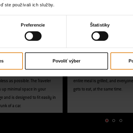
ď ste používali ich služby.
Preferencie
Štatistiky
mpact Storage
Large Grilling Area
es
Povoliť výber
Po
compact fold and overall design
The large grilling area fits up to 15
s traveling and storing as
burgers or 20 sausages so that th
ess as possible. The Traveler
entire meal is grilled, and everyon
s up minimal space in your
gets to eat, at the same time.
e and is designed to fit easily in
runk of a car.