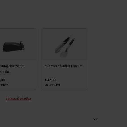
anný obal Weber
Súprava náradia Premium
ler do...
,99
€ 47,99
ane DPH
vrátane DPH
Zobraziť všetko
ecommendations. Please use left and arrows to navigate.