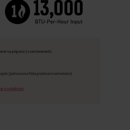
estor na prípravu (v centimetroch)
opán (jednorazová fľaša predávaná samostatne)
ie o výrobcovi