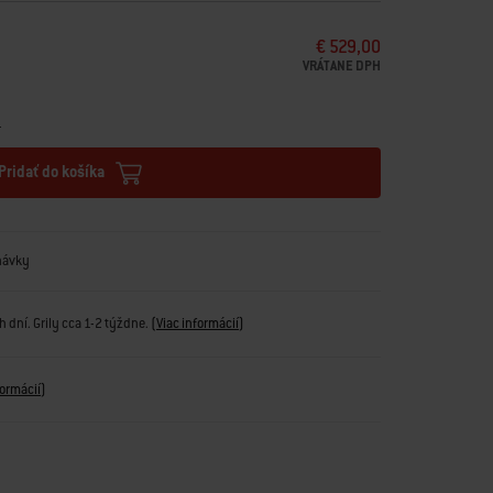
€ 529,00
VRÁTANE DPH
u
Pridať do košíka
návky
 dní. Grily cca 1-2 týždne.
(
Viac informácií
)
formácií
)