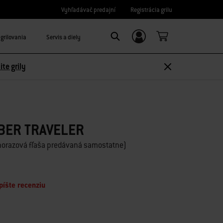
Vyhľadávač predajní
Registrácia grilu
grilovania
Servis a diely
Prihláste sa/Zaregistrujte sa
Search
ite grily
BER TRAVELER
dnorazová fľaša predávaná samostatne)
píšte recenziu