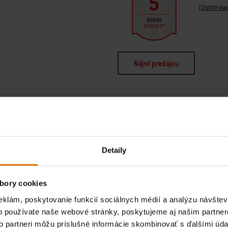
(
Zistite via
Nájsť predajcu
Detaily
arusel bannerov so zoznamom produktov. Na navigáciu použite tlačidlá Ďalej
bory cookies
eklám, poskytovanie funkcií sociálnych médií a analýzu návšte
o používate naše webové stránky, poskytujeme aj našim partner
to partneri môžu príslušné informácie skombinovať s ďalšími údaj