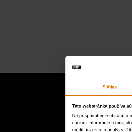
Súhlas
Toto je k
Táto webstránka používa sú
Na prispôsobenie obsahu a r
cookie. Informácie o tom, ak
médií, inzercie a analýzy. Tí