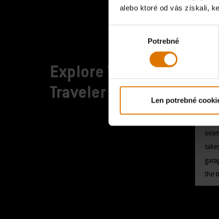
alebo ktoré od vás získali, ke
Výber
Potrebné
súhlasu
Explore Weber
Traveler
Co
Len potrebné cooki
The 
make
seaml
take
garag
the t