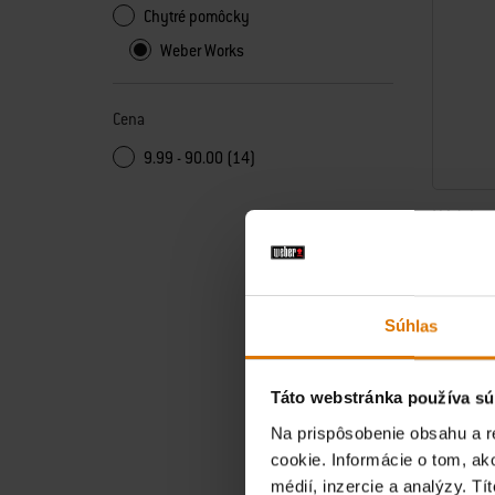
Chytré pomôcky
Weber Works
Cena
9.99 - 90.00 (14)
Nádoba 
Zacvakne s
kompatibil
€ 44,99
Súhlas
vrátane DP
Color Op
Táto webstránka používa sú
Na prispôsobenie obsahu a r
cookie. Informácie o tom, ak
médií, inzercie a analýzy. Tí