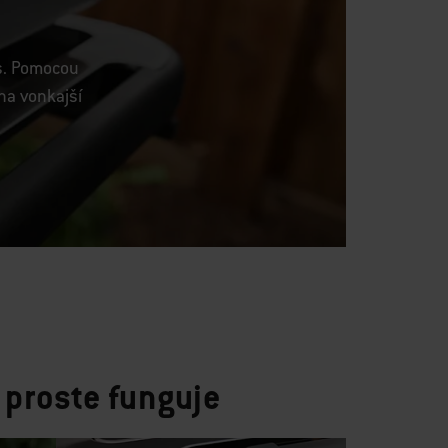
ks. Pomocou
na vonkajší
 proste funguje