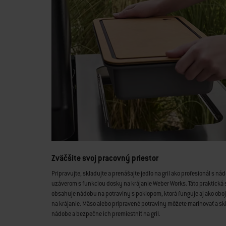
Zväčšite svoj pracovný priestor
Pripravujte, skladujte a prenášajte jedlo na gril ako profesionál s ná
uzáverom s funkciou dosky na krájanie Weber Works. Táto praktická
obsahuje nádobu na potraviny s poklopom, ktorá funguje aj ako obo
na krájanie. Mäso alebo pripravené potraviny môžete marinovať a sk
nádobe a bezpečne ich premiestniť na gril.