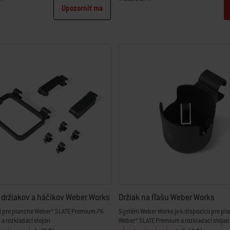
Upozorniť ma
tions
Color Options
držiakov a háčikov Weber Works
Držiak na fľašu Weber Works
ii pre planche Weber® SLATE Premium 76
Systém Weber Works je k dispozícii pre pl
a rozkladací stojan
Weber® SLATE Premium a rozkladací stojan