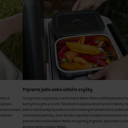
Pripravte jedlo alebo odložte zvyšky
dobou s
So súpravou na prípravu a servírovanie Weber Works môžete jednoducho 
 súprava
kuchyne ku grilu a na stôl. Táto šikovná súprava obsahuje dve nádoby na
jstranná doska
jedla z nehrdzavejúcej ocele so vzduchotesnými vekami a dva rozdelené
ladovať v
servírovacie podnosy, ktoré do seba zapadajú a hladko sa zmestia do ot
postranného stolíka Weber Works na vybraných griloch, planchách a ud
drevené pelety značky Weber.