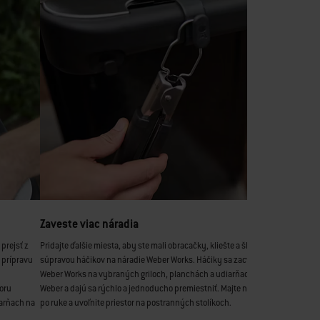
Zaveste viac náradia
prejsť z
Pridajte ďalšie miesta, aby ste mali obracačky, kliešte a škrabky po ruke, so
 prípravu
súpravou háčikov na náradie Weber Works. Háčiky sa zacvaknú na bočné koľa
Weber Works na vybraných griloch, planchách a udiarňach na drevené pelet
voru
Weber a dajú sa rýchlo a jednoducho premiestniť. Majte náradie, ktoré potreb
iarňach na
po ruke a uvoľnite priestor na postranných stolíkoch.