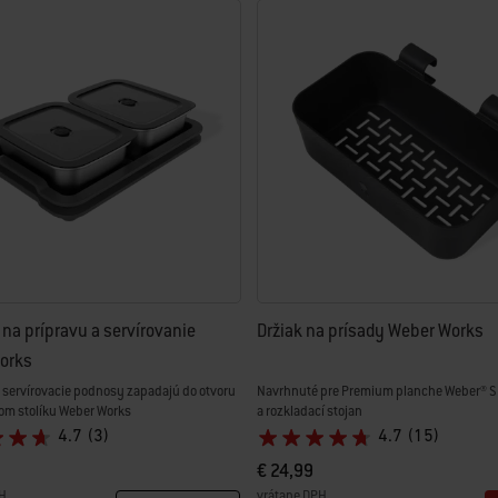
na prípravu a servírovanie
Držiak na prísady Weber Works
orks
 servírovacie podnosy zapadajú do otvoru
Navrhnuté pre Premium planche Weber® S
om stolíku Weber Works
a rozkladací stojan
4.7
(3)
4.7
(15)
€ 24,99
H
vrátane DPH