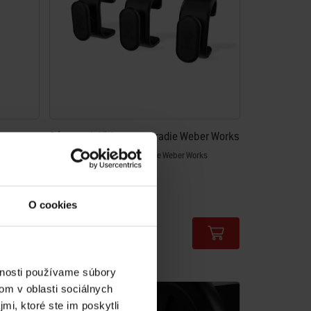
Súprava háčikov na náradie Weber Works
Works pri
Zacvaknú sa na bočné koľajnice Weber Works
5.0
(2)
€ 9,99
O cookies
vrátane DPH
Color Options
vnosti používame súbory
om v oblasti sociálnych
mi, ktoré ste im poskytli