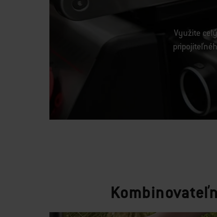
Využite cel
pripojiteľné
Kombinovateľný