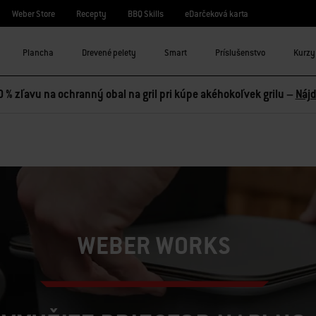
Weber Store
Recepty
BBQ Skills
eDarčeková karta
Plancha
Drevené pelety
Smart
Príslušenstvo
Kurzy 
0 % zľavu na ochranný obal na gril pri kúpe akéhokoľvek grilu –
Nájd
WEBER WORKS