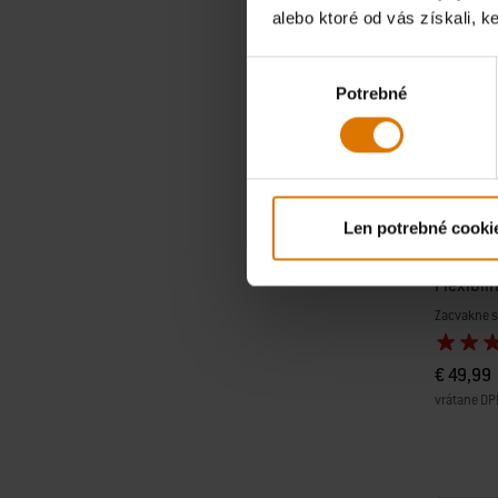
alebo ktoré od vás získali, ke
Výber
Potrebné
súhlasu
Len potrebné cooki
Flexibil
Zacvakne s
€ 49,99
vrátane DP
Color Op