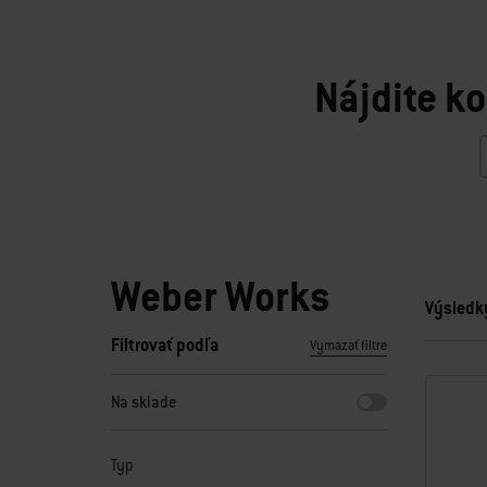
Nájdite k
Weber Works
Výsledk
Filtrovať podľa
Vymazať filtre
Výberom ktoréhokoľvek z filtrov sa stránka obnoví s novým
Na sklade
Typ