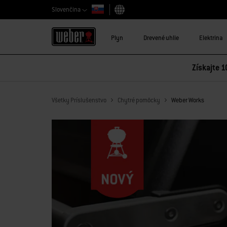
Slovenčina
Vybrať krajinu
Plyn
Drevené uhlie
Elektrina
Získajte 1
Všetky Príslušenstvo
Chytré pomôcky
Weber Works