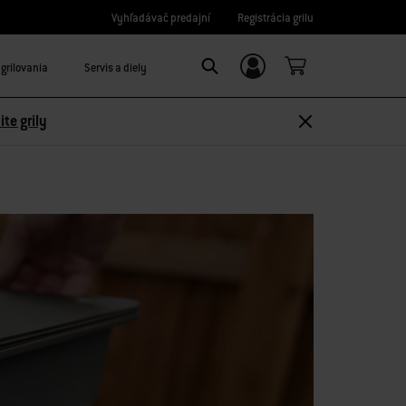
Vyhľadávač predajní
Registrácia grilu
grilovania
Servis a diely
Prihláste sa/Zaregistrujte sa
Search
ite grily