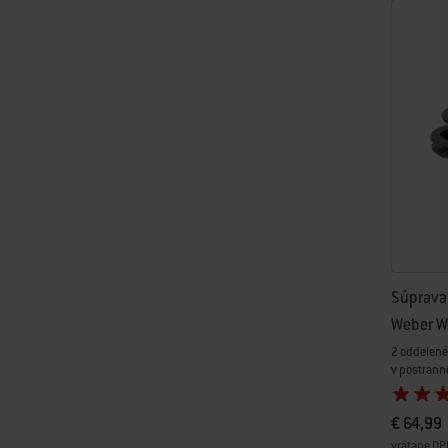
Súprava 
Weber W
2 oddelené
v postrann
€ 64,99
vrátane DP