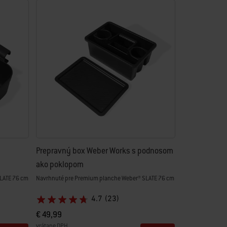
Prepravný box Weber Works s podnosom
ako poklopom
LATE 76 cm
Navrhnuté pre Premium planche Weber® SLATE 76 cm
4.7
(23)
€ 49,99
vrátane DPH