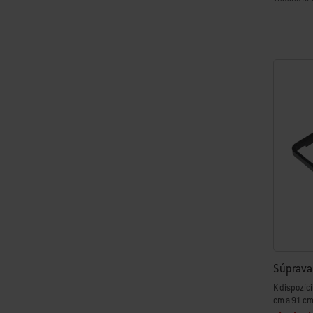
Color Op
Súprava 
K dispozíc
cm a 91 cm 