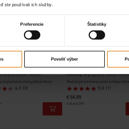
ď ste používali ich služby.
Preferencie
Štatistiky
es
Povoliť výber
Po
né svetlo Weber Works
Nádoby na prípravu Weber Work
a na postranné stolíky Weber Works
Vhodné pre servírovací podnos Weber Wor
4.3
(3)
5.0
(1)
€ 54,99
H
vrátane DPH
tions
Color Options