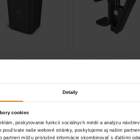
na náradie Weber Works
SVORKY NA UTIERKY - 2 KS
a do bočnej koľajnice Weber Works na
Je možné zacvaknúť na bočnú lištu Weber 
ných modeloch grilov Weber®
kompatibilných griloch Plancha Weber®
4.0
(3)
0.0
(0)
€ 9,99
Detaily
H
vrátane DPH
tions
Color Options
bory cookies
eklám, poskytovanie funkcií sociálnych médií a analýzu návšte
o používate naše webové stránky, poskytujeme aj našim partner
to partneri môžu príslušné informácie skombinovať s ďalšími údaj