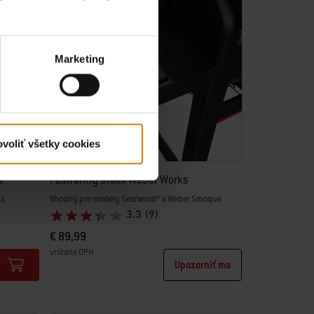
Marketing
voliť všetky cookies
s
Postranný stolík Weber Works
ks
Vhodný pre modely Searwood® a Weber Smoque
3.3
(9)
€ 89,99
vrátane DPH
Upozorniť ma
Color Options