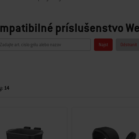
ompatibilné príslušenstvo W
Najst
Odstranit
y: 14
i výsledkami.