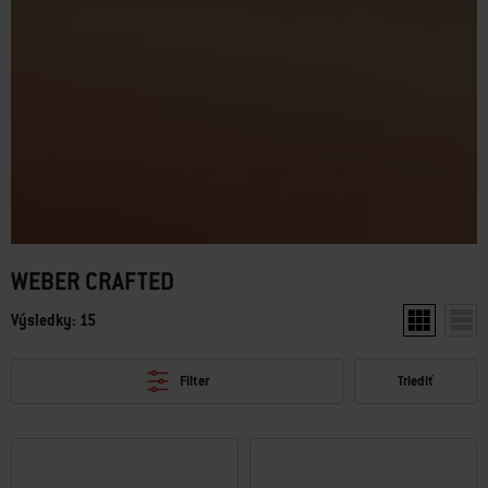
WEBER CRAFTED
Výsledky: 15
Zobraziť dv
Zobr
Filter
Triediť