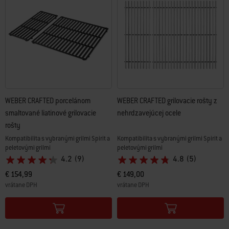
WEBER CRAFTED porcelánom
WEBER CRAFTED grilovacie rošty z
smaltované liatinové grilovacie
nehrdzavejúcej ocele
rošty
Kompatibilita s vybranými grilmi Spirit a
Kompatibilita s vybranými grilmi Spirit a
peletovými grilmi
peletovými grilmi
4.2
(9)
4.8
(5)
€ 154,99
€ 149,00
vrátane DPH
vrátane DPH
Color Options
Color Options