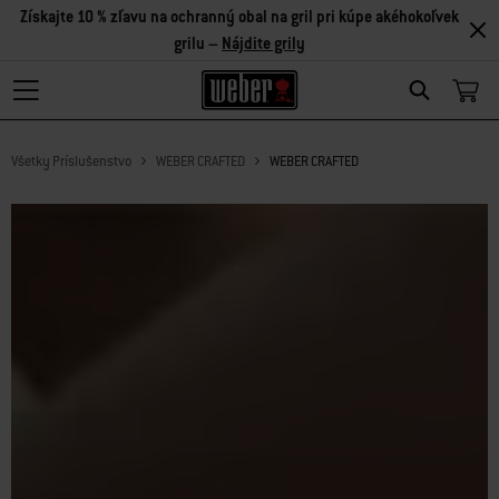
Získajte 10 % zľavu na ochranný obal na gril pri kúpe akéhokoľvek
grilu –
Nájdite grily
Search
Všetky Príslušenstvo
WEBER CRAFTED
WEBER CRAFTED