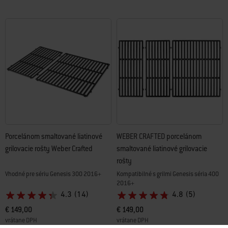
Porcelánom smaltované liatinové
WEBER CRAFTED porcelánom
grilovacie rošty Weber Crafted
smaltované liatinové grilovacie
rošty
Vhodné pre sériu Genesis 300 2016+
Kompatibilné s grilmi Genesis séria 400
2016+
4.3
(14)
4.8
(5)
€ 149,00
€ 149,00
vrátane DPH
vrátane DPH