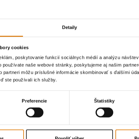
jte si názory ostatných gri
Detaily
bory cookies
eklám, poskytovanie funkcií sociálnych médií a analýzu návšte
o používate naše webové stránky, poskytujeme aj našim partner
to partneri môžu príslušné informácie skombinovať s ďalšími údaj
ď ste používali ich služby.
Preferencie
Štatistiky
es
Povoliť výber
Po