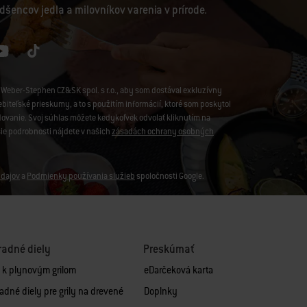
dšencov jedla a milovníkov varenia v prírode.
Weber-Stephen CZ&SK spol. s r.o., aby som dostával exkluzívny
iteľské prieskumy, a to s použitím informácií, ktoré som poskytol
edovanie. Svoj súhlas môžete kedykoľvek odvolať kliknutím na
šie podrobnosti nájdete v našich
zásadách ochrany osobných
dajov
a
Podmienky používania služieb
spoločnosti Google.
adné diely
Preskúmať
y k plynovým grilom
eDarčeková karta
adné diely pre grily na drevené
Doplnky