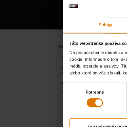
Vypoču
Súhlas
Táto webstránka používa sú
Na prispôsobenie obsahu a r
cookie. Informácie o tom, ak
médií, inzercie a analýzy. Tí
alebo ktoré od vás získali, ke
Výber
Potrebné
súhlasu
Len potrebné cooki