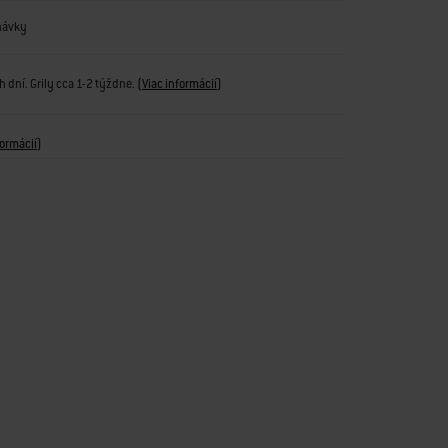
návky
 dní. Grily cca 1-2 týždne.
(
Viac informácií
)
formácií
)