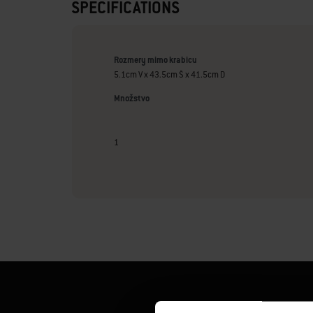
SPECIFICATIONS
Rozmery mimo krabicu
5.1cm V x 43.5cm Š x 41.5cm D
Množstvo
1