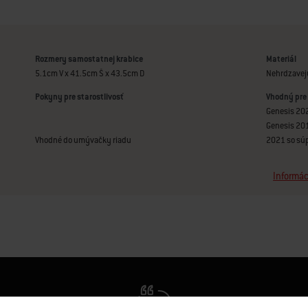
Rozmery samostatnej krabice
Materiál
5.1cm V x 41.5cm Š x 43.5cm D
Nehrdzavej
Pokyny pre starostlivosť
Vhodný pre
Genesis 202
Genesis 201
Vhodné do umývačky riadu
2021 so sú
Informác