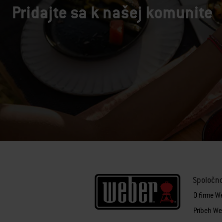
Pridajte sa k našej komunite
Spoločn
O firme W
Príbeh We