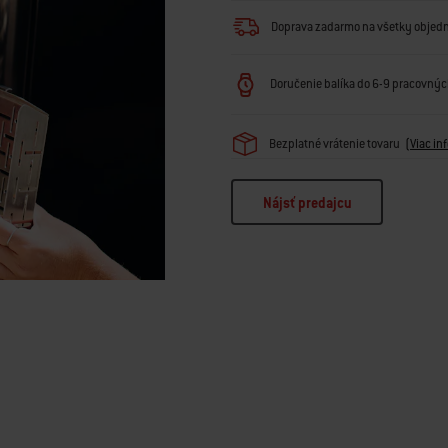
Doprava zadarmo na všetky objed
Doručenie balíka do 6-9 pracovných
Bezplatné vrátenie tovaru
(
Viac in
Nájsť predajcu