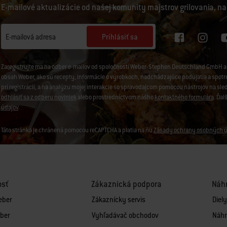
E-mailové aktualizácie od našej komunity majstrov grilovania, na
Prihlásiť sa
E-mailová adresa
Zaregistrujte ma na odber e-mailov od spoločností Weber-Stephen Deutschland GmbH a 
obsah Weber, ako sú recepty, informácie o výrobkoch, nadchádzajúce podujatia a spotreb
pri registrácii, a na analýzu mojej interakcie so spravodajcom pomocou nástrojov na sl
odhlásiť sa z odberu noviniek
alebo prostredníctvom nášho
kontaktného formulára
. Ďal
údajov
.
Táto stránka je chránená pomocou reCAPTCHA a platia na ňu
Zásady ochrany osobných ú
osť
Zákaznická podpora
Náhr
eber
Zákaznícky servis
Diel
ber
Vyhľadávač obchodov
Náhr