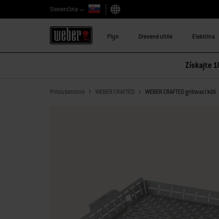
Slovenčina
Vybrať krajinu
Plyn
Drevené uhlie
Elektrina
Získajte 1
Príslušenstvo
WEBER CRAFTED
WEBER CRAFTED grilovací kôš