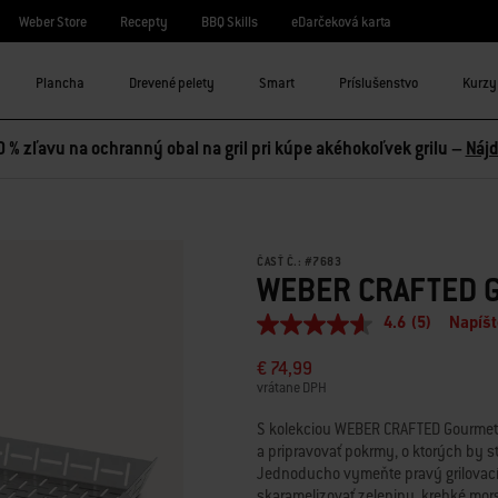
Weber Store
Recepty
BBQ Skills
eDarčeková karta
Plancha
Drevené pelety
Smart
Príslušenstvo
Kurzy 
0 % zľavu na ochranný obal na gril pri kúpe akéhokoľvek grilu –
Nájd
ČASŤ Č.:
#
7683
WEBER CRAFTED G
4.6
(5)
Napíšt
4.6
z
€ 74,99
5
hviezdičiek,
vrátane DPH
priemerná
hodnota
S kolekciou WEBER CRAFTED Gourmet
hodnotenia.
a pripravovať pokrmy, o ktorých by ste
Read
Jednoducho vymeňte pravý grilovací
5
Reviews.
skaramelizovať zeleninu, krehké mors