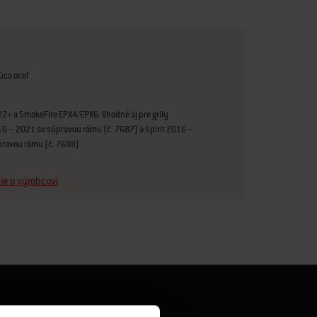
úca oceľ
2+ a SmokeFire EPX4/EPX6. Vhodné aj pre grily
6 – 2021 so súpravou rámu (č. 7687) a Spirit 2016 –
pravou rámu (č. 7688)
ie o výrobcovi