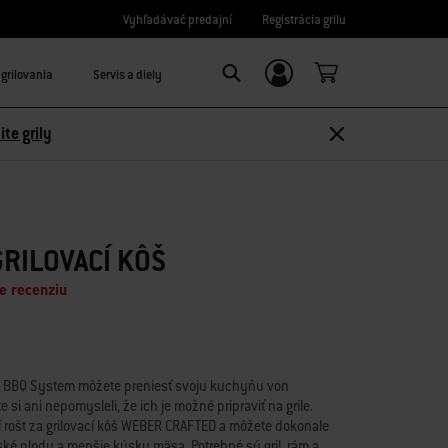
Vyhľadávač predajní
Registrácia grilu
grilovania
Servis a diely
Prihláste sa/Zaregistrujte sa
Search
ite grily
RILOVACÍ KÔŠ
e recenziu
 BBQ System môžete preniesť svoju kuchyňu von
 si ani nepomysleli, že ich je možné pripraviť na grile.
 rošt za grilovací kôš WEBER CRAFTED a môžete dokonale
ké plody a menšie kúsky mäsa. Potrebné sú gril, rám a