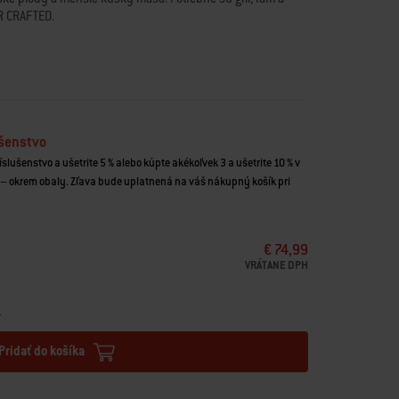
ER CRAFTED.
SmokeFire EPX4/EPX6. Vhodné aj pre grily Genesis 2016 –
Spirit 2016 – 2021 so súpravou rámu
(č. 7688)
.
o, aby prepadávalo cez rošt
AFTED
u tepla pre perfektne ugrilovanú zeleninu
ukcia z nehrdzavejúcej ocele
ušenstvo
lný s príslušenstvom na grilovanie WEBER CRAFTED
íslušenstvo a ušetrite 5 % alebo kúpte akékoľvek 3 a ušetrite 10 % v
– okrem obaly. Zľava bude uplatnená na váš nákupný košík pri
€ 74,99
VRÁTANE DPH
u
Pridať do košíka