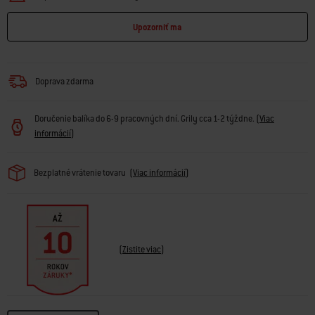
· Ohrievací rošt udržiava jedlo teplé alebo opeká žemle nad hlavnými
grilovacími roštmi
Upozorniť ma
· Trvácne kolieska do každého počasia uľahčujú presúvanie grilu
· Nehrdzavejúca vkladacia plancha (predávaná samostatne) zapadne
do grilu
· Roteséria (predávaná samostatne) jedlo rovnomerne opečie
Doprava zdarma
Doručenie balíka do 6-9 pracovných dní. Grily cca 1-2 týždne.
(
Viac
informácií
)
Bezplatné vrátenie tovaru
(
Viac informácií
)
(
Zistite viac
)