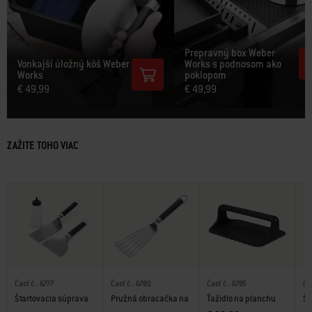
Prepravný box Weber
Vonkajší úložný kôš Weber
Works s podnosom ako
Works
poklopom
€ 49,99
€ 49,99
ZAŽITE TOHO VIAC
Časť č.: 6777
Časť č.: 6780
Časť č.: 6785
Ča
Štartovacia súprava
Pružná obracačka na
Ťažidlo na planchu
Šk