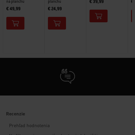
€ 39,99
€
na planchu
planchu
€ 49,99
€ 24,99