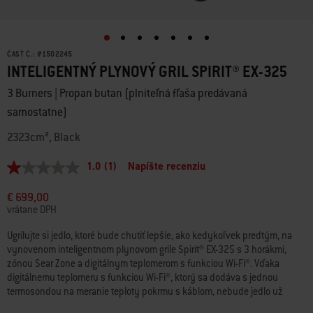
ČASŤ Č.:
#
1502245
INTELIGENTNÝ PLYNOVÝ GRIL SPIRIT® EX-325
3 Burners | Propan butan (plniteľná fľaša predávaná
samostatne)
2323cm², Black
1.0
(1)
Napíšte recenziu
1.0
z
5
€ 699,00
hviezdičiek,
vrátane DPH
priemerná
hodnota
Ugrilujte si jedlo, ktoré bude chutiť lepšie, ako kedykoľvek predtým, na
hodnotenia.
vynovenom inteligentnom plynovom grile Spirit® EX-325 s 3 horákmi,
Read
a
zónou Sear Zone a digitálnym teplomerom s funkciou Wi-Fi®. Vďaka
Review.
digitálnemu teplomeru s funkciou Wi-Fi®, ktorý sa dodáva s jednou
Odkaz
termosondou na meranie teploty pokrmu s káblom, nebude jedlo už
na
nikdy nedostatočne uvarené ani prevarené. Spárujte ho s aplikáciou
tú