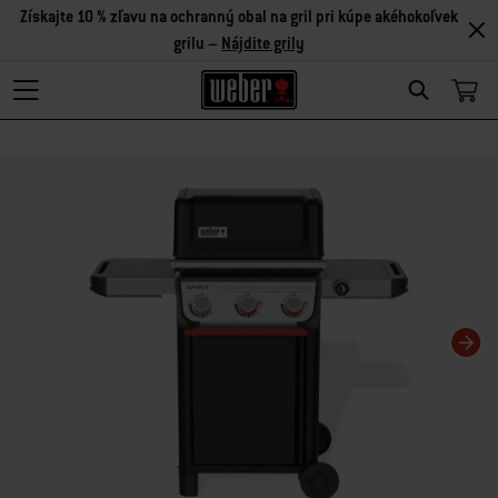
Získajte 10 % zľavu na ochranný obal na gril pri kúpe akéhokoľvek
grilu –
Nájdite grily
Search
Zmenou aktuálnej snímky tohto karuselu sa zmení aktuálna snímka miniatúrn