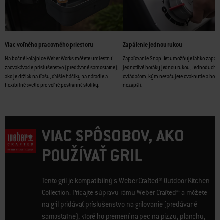
Viac voľného pracovného priestoru
Zapálenie jednou rukou
Na bočné koľajnice Weber Works môžete umiestniť
Zapaľovanie Snap-Jet umožňuje ľahko zapáli
zacvakávacie príslušenstvo (predávané samostatne),
jednotlivé horáky jednou rukou. Jednoducho 
ako je držiak na fľašu, ďalšie háčiky na náradie a
ovládačom, kým nezačujete cvaknutie a horá
flexibilné svetlo pre voľné postranné stolíky.
nezapáli.
VIAC SPÔSOBOV, AKO
POUŽÍVAŤ GRIL
Tento gril je kompatibilný s Weber Crafted® Outdoor Kitchen
Collection. Pridajte súpravu rámu Weber Crafted® a môžete
na gril pridávať príslušenstvo na grilovanie (predávané
samostatne), ktoré ho premení na pec na pizzu, planchu,