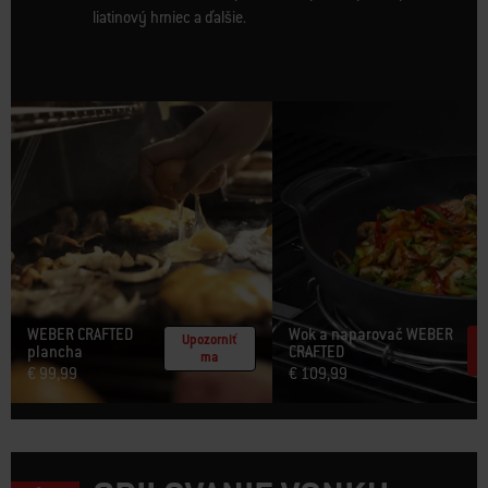
liatinový hrniec a ďalšie.
WEBER CRAFTED
Wok a naparovač WEBER
Upozorniť
plancha​
CRAFTED
ma
€ 99,99
€ 109,99