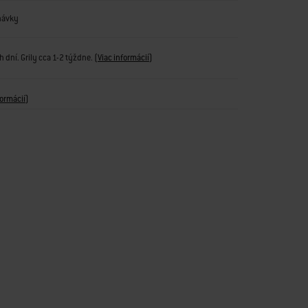
návky
 dní. Grily cca 1-2 týždne.
(
Viac informácií
)
formácií
)