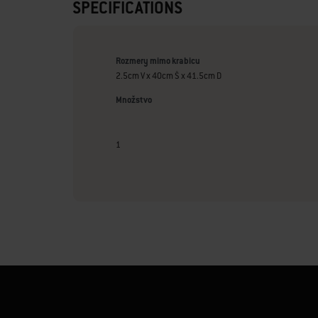
SPECIFICATIONS
Rozmery mimo krabicu
2.5cm V x 40cm Š x 41.5cm D
Množstvo
1