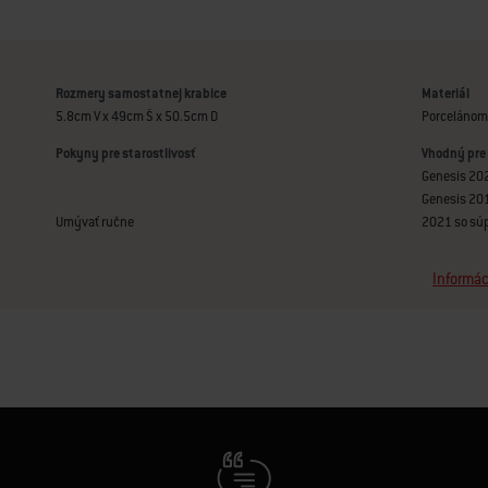
Rozmery samostatnej krabice
Materiál
5.8cm V x 49cm Š x 50.5cm D
Porcelánom 
Pokyny pre starostlivosť
Vhodný pre
Genesis 202
Genesis 201
Umývať ručne
2021 so sú
Informác