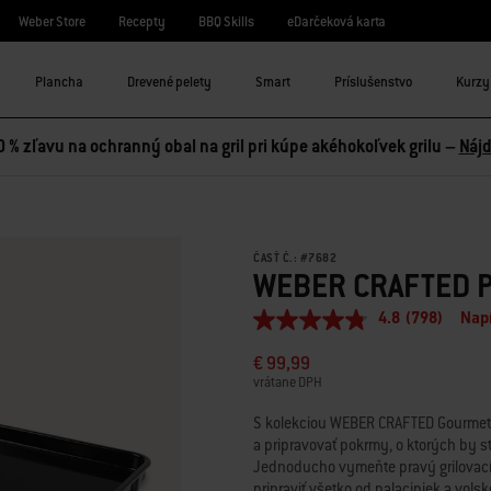
Weber Store
Recepty
BBQ Skills
eDarčeková karta
Plancha
Drevené pelety
Smart
Príslušenstvo
Kurzy 
0 % zľavu na ochranný obal na gril pri kúpe akéhokoľvek grilu –
Nájd
ČASŤ Č.:
#
7682
WEBER CRAFTED P
4.8
(798)
Napí
4.8
z
€ 99,99
5
hviezdičiek,
vrátane DPH
priemerná
hodnota
S kolekciou WEBER CRAFTED Gourmet
hodnotenia.
a pripravovať pokrmy, o ktorých by ste
Read
Jednoducho vymeňte pravý grilovací 
798
Reviews.
pripraviť všetko od palaciniek a volsk