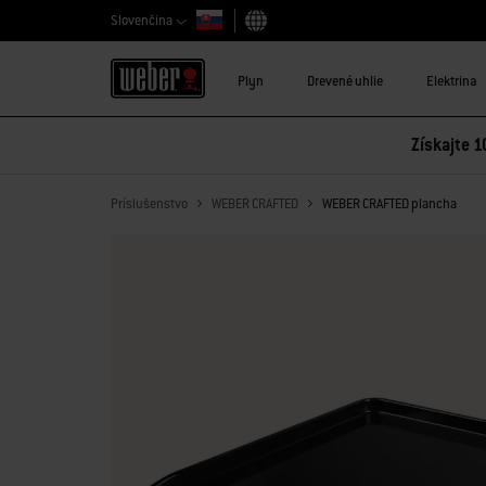
Slovenčina
Vybrať krajinu
Plyn
Drevené uhlie
Elektrina
Získajte 1
Príslušenstvo
WEBER CRAFTED
WEBER CRAFTED plancha​