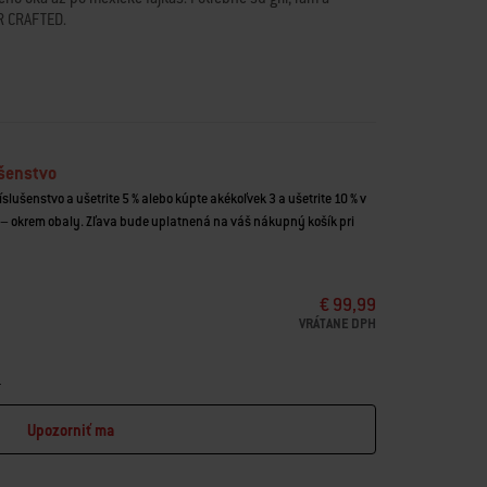
ER CRAFTED.
SmokeFire EPX4/EPX6. Vhodné aj pre grily Genesis 2016 –
Spirit 2016 – 2021 so súpravou rámu
(č. 7688)
.
 na veľkom, rovnom povrchu
AFTED
a porcelánom smaltovanej liatine
 a koreniny na mieste
ušenstvo
lný s príslušenstvom na grilovanie WEBER CRAFTED
íslušenstvo a ušetrite 5 % alebo kúpte akékoľvek 3 a ušetrite 10 % v
– okrem obaly. Zľava bude uplatnená na váš nákupný košík pri
€ 99,99
VRÁTANE DPH
u
Upozorniť ma