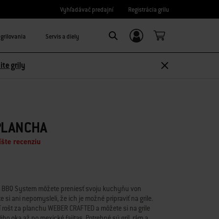
Vyhľadávač predajní
Registrácia grilu
grilovania
Servis a diely
Prihláste sa/Zaregistrujte sa
Search
ite grily
LANCHA​
šte recenziu
 BBQ System môžete preniesť svoju kuchyňu von
 si ani nepomysleli, že ich je možné pripraviť na grile.
rošt za planchu WEBER CRAFTED a môžete si na grile
ého oka až po mexické fajitas. Potrebné sú gril, rám a