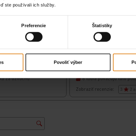
ď ste používali ich služby.
Preferencie
Štatistiky
es
Povoliť výber
Po