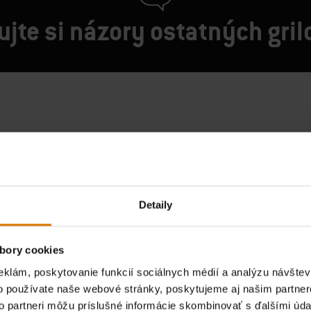
jte si názory ostatných gri
Detaily
bory cookies
eklám, poskytovanie funkcií sociálnych médií a analýzu návšte
o používate naše webové stránky, poskytujeme aj našim partner
to partneri môžu príslušné informácie skombinovať s ďalšími údaj