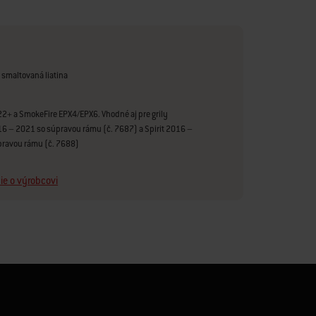
smaltovaná liatina
2+ a SmokeFire EPX4/EPX6. Vhodné aj pre grily
6 – 2021 so súpravou rámu (č. 7687) a Spirit 2016 –
pravou rámu (č. 7688)
ie o výrobcovi