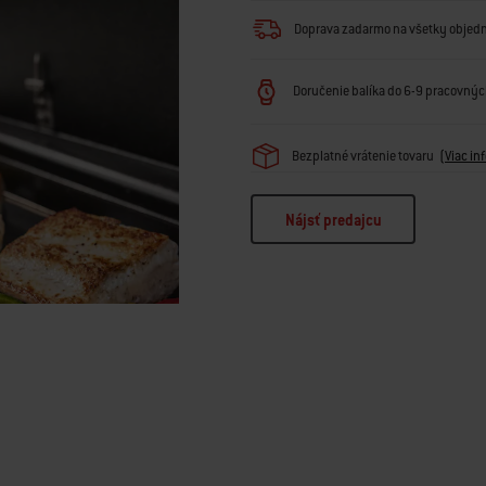
Doprava zadarmo na všetky objed
Doručenie balíka do 6-9 pracovných
Bezplatné vrátenie tovaru
(
Viac in
Nájsť predajcu