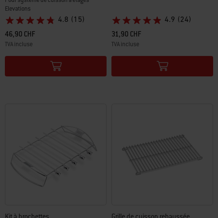
Elevations
4.8
(15)
4.9
(24)
46,90 CHF
31,90 CHF
TVA incluse
TVA incluse
Color Options
Color Options
Kit à brochettes
Grille de cuisson rehaussée