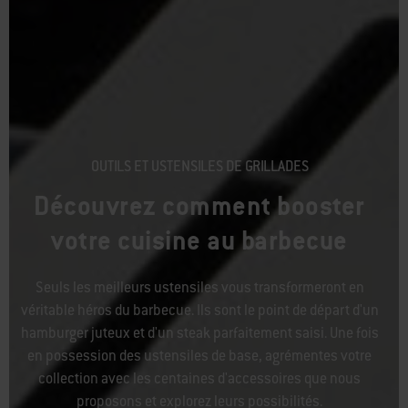
OUTILS ET USTENSILES DE GRILLADES
Découvrez comment booster
votre cuisine au barbecue
Seuls les meilleurs ustensiles vous transformeront en
véritable héros du barbecue. Ils sont le point de départ d'un
hamburger juteux et d'un steak parfaitement saisi. Une fois
en possession des ustensiles de base, agrémentes votre
collection avec les centaines d'accessoires que nous
proposons et explorez leurs possibilités.