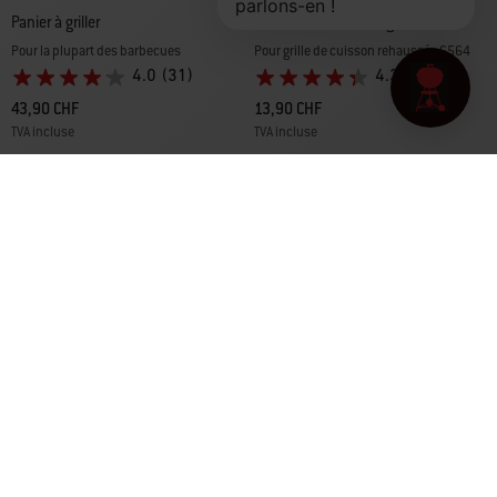
Panier à griller
Panneaux de rôtissage
Pour la plupart des barbecues
Pour grille de cuisson rehaussée 6564
4.0
(31)
4.3
(18)
43,90 CHF
13,90 CHF
TVA incluse
TVA incluse
Color Options
Color Options