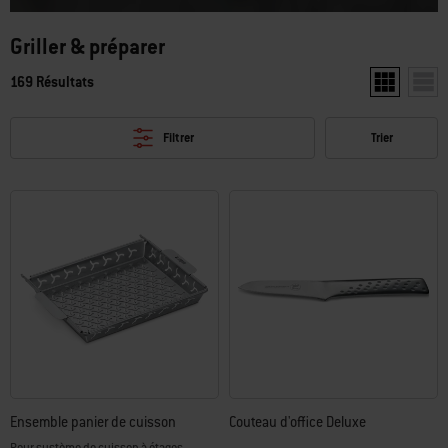
Griller & préparer
169 Résultats
Afficher deu
Affic
Filtrer
Trier
Ensemble panier de cuisson
Couteau d'office Deluxe
Pour système de cuisson à étages