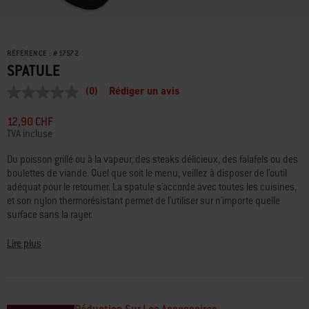
RÉFÉRENCE :
#
17572
SPATULE
(0)
Rédiger un avis
Aucune
valeur
de
12,90 CHF
notation
TVA incluse
Lien
sur
Du poisson grillé ou à la vapeur, des steaks délicieux, des falafels ou des
la
boulettes de viande. Quel que soit le menu, veillez à disposer de l'outil
même
page.
adéquat pour le retourner. La spatule s'accorde avec toutes les cuisines,
et son nylon thermorésistant permet de l'utiliser sur n'importe quelle
surface sans la rayer.
Lire plus