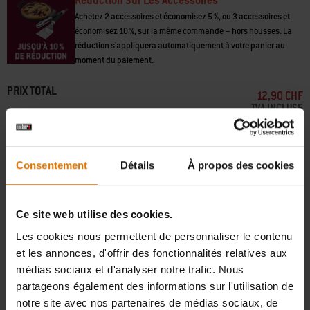
Réduction Sur Les Accessoires
Achetez 2 accessoires et économisez 5 %, ou 3 accessoires et
économisez 10 %, sur la même commande – hors housses. La
réduction s'appliquera automatiquement à votre panier au
moment du paiement.
PRIX TOTAL
12,90 CHF
TVA INCLUSE
Ajouter au panier
Consentement
Détails
À propos des cookies
Livraison standard gratuite à partir d'une valeur de commande de 100 CHF
Ce site web utilise des cookies.
Les cookies nous permettent de personnaliser le contenu
Retours gratuits
(
restrictions applicables
)
et les annonces, d'offrir des fonctionnalités relatives aux
médias sociaux et d'analyser notre trafic. Nous
trouver un détaillant
partageons également des informations sur l'utilisation de
notre site avec nos partenaires de médias sociaux, de