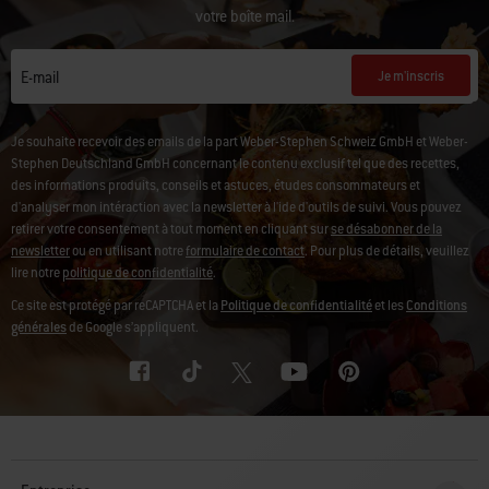
votre boîte mail.
Je m'inscris
E-mail
Je souhaite recevoir des emails de la part Weber-Stephen Schweiz GmbH et Weber-
Stephen Deutschland GmbH concernant le contenu exclusif tel que des recettes,
des informations produits, conseils et astuces, études consommateurs et
d'analyser mon intéraction avec la newsletter à l'ide d'outils de suivi. Vous pouvez
retirer votre consentement à tout moment en cliquant sur
se désabonner de la
newsletter
ou en utilisant notre
formulaire de contact
. Pour plus de détails, veuillez
lire notre
politique de confidentialité
.
Ce site est protégé par reCAPTCHA et la
Politique de confidentialité
et les
Conditions
générales
de Google s’appliquent.