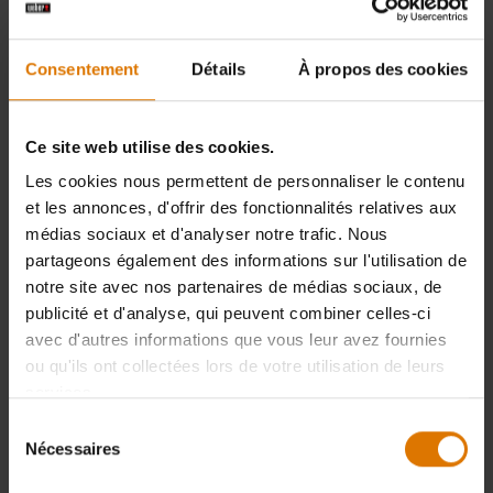
76,90 CHF
76,90 CHF
TVA incluse
TVA incluse
Color Options
Color Options
Consentement
Détails
À propos des cookies
Ce site web utilise des cookies.
Les cookies nous permettent de personnaliser le contenu
et les annonces, d'offrir des fonctionnalités relatives aux
médias sociaux et d'analyser notre trafic. Nous
partageons également des informations sur l'utilisation de
notre site avec nos partenaires de médias sociaux, de
publicité et d'analyse, qui peuvent combiner celles-ci
avec d'autres informations que vous leur avez fournies
ou qu'ils ont collectées lors de votre utilisation de leurs
services.
Grilles de cuisson
Barres Flavorizer
Sélection
Pour barbecues à charbon Ø57 cm
Pour la série Genesis 300 (avec panneau
Nécessaires
du
de commande en face avant, 2011-
consentement
2016), à...