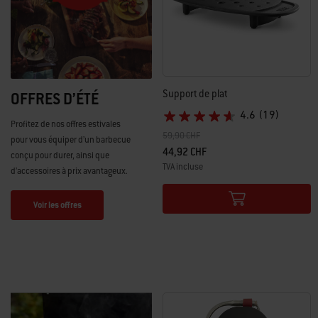
Support de plat
OFFRES D’ÉTÉ
4.6
(19)
Profitez de nos offres estivales
Prix réduit de
à
59,90 CHF
pour vous équiper d’un barbecue
44,92 CHF
conçu pour durer, ainsi que
TVA incluse
d’accessoires à prix avantageux.
Color Options
Voir les offres