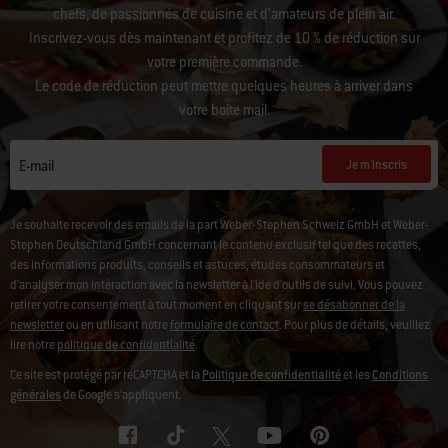
chefs, de passionnés de cuisine et d’amateurs de plein air.
Inscrivez-vous dès maintenant et profitez de 10 % de réduction sur
votre première commande.
Le code de réduction peut mettre quelques heures à arriver dans
votre boîte mail.
Je m'inscris
E-mail
Je souhaite recevoir des emails de la part Weber-Stephen Schweiz GmbH et Weber-
Stephen Deutschland GmbH concernant le contenu exclusif tel que des recettes,
des informations produits, conseils et astuces, études consommateurs et
d'analyser mon intéraction avec la newsletter à l'ide d'outils de suivi. Vous pouvez
retirer votre consentement à tout moment en cliquant sur
se désabonner de la
newsletter
ou en utilisant notre
formulaire de contact
. Pour plus de détails, veuillez
lire notre
politique de confidentialité
.
Ce site est protégé par reCAPTCHA et la
Politique de confidentialité
et les
Conditions
générales
de Google s’appliquent.