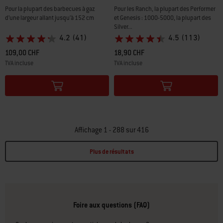
Pour la plupart des barbecues à gaz
Pour les Ranch, la plupart des Performer
d’une largeur allant jusqu’à 152 cm
et Genesis : 1000-5000, la plupart des
Silver...
4.2
(41)
4.5
(113)
109,00 CHF
18,90 CHF
TVA incluse
TVA incluse
Color Options
Color Options
Affichage 1 - 288 sur 416
Plus de résultats
Page 1
Page 2
Page 3
Page 4
Page 5
Page 6
Page 7
Page 8
Page 9
Page 10
P
Foire aux questions (FAQ)