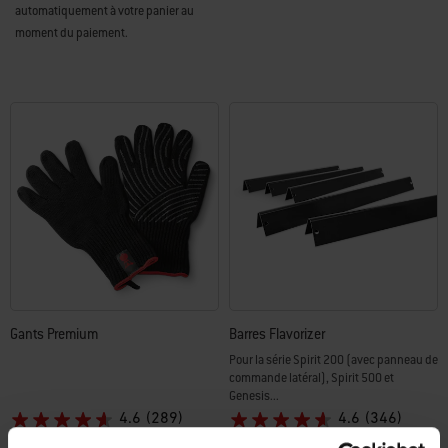
automatiquement à votre panier au
moment du paiement.
Gants Premium
Barres Flavorizer
Pour la série Spirit 200 (avec panneau de
commande latéral), Spirit 500 et
Genesis...
4.6
(289)
4.6
(346)