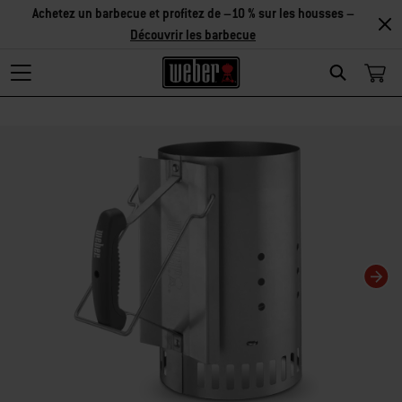
Achetez un barbecue et profitez de –10 % sur les housses –
Découvrir les barbecue
Search
Changing this current slide of this carousel will change the current slide of t