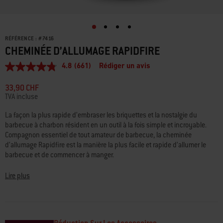
RÉFÉRENCE :
#
7416
CHEMINÉE D’ALLUMAGE RAPIDFIRE
4.8
(661)
Rédiger un avis
4.8
étoiles
sur
33,90 CHF
5,
TVA incluse
valeur
de
La façon la plus rapide d’embraser les briquettes et la nostalgie du
la
barbecue à charbon résident en un outil à la fois simple et incroyable.
note
moyenne.
Compagnon essentiel de tout amateur de barbecue, la cheminée
Read
d’allumage Rapidfire est la manière la plus facile et rapide d’allumer le
661
barbecue et de commencer à manger.
Reviews.
Lien
sur
Lire plus
la
même
page.