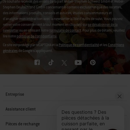
Je souhaite recevoir des emails de la part Weber-Stephen Schweiz GmbH et Weber-
Stephen Deutschland GmbH concernant le contenu exclusif tel que des recettes,
des informations produits, conseils et astuces, études consommateurs et
d'analyser mon intéraction avec la newsletter à l'ide d'outils de suivi. Vous pouvez
retirer votre consentement à tout moment en cliquant sur
se désabonner de la
newsletter
ou en utilisant notre
formulaire de contact
. Pour plus de détails, veuillez
lire notre
politique de confidentialité
.
Ce site est protégé par reCAPTCHA et la
Politique de confidentialité
et les
Conditions
générales
de Google s’appliquent.
Entreprise
Assistance client
Pièces de rechange