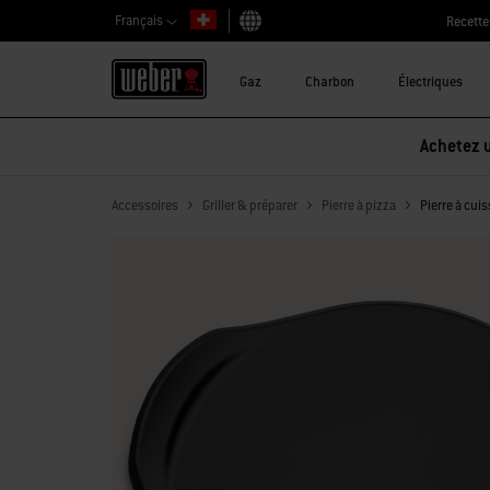
Français
Recette
Choisir un pays
Gaz
Charbon
Électriques
Achetez u
Accessoires
Griller & préparer
Pierre à pizza
Pierre à cui