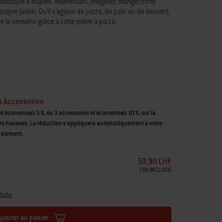
pittoresque à Naples. Maintenant, imaginez manger cette
opre jardin. Qu'il s'agisse de pizza, de pain ou de dessert,
de la semaine grâce à cette pierre à pizza.
s Accessoires
t économisez 5 %, ou 3 accessoires et économisez 10 %, sur la
housses. La réduction s'appliquera automatiquement à votre
paiement.
59,90 CHF
TVA INCLUSE
duits
Ajouter au panier