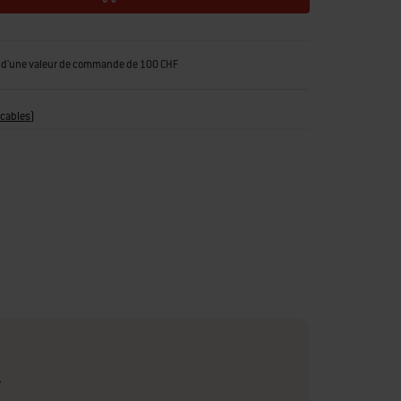
tir d'une valeur de commande de 100 CHF
icables
)
é