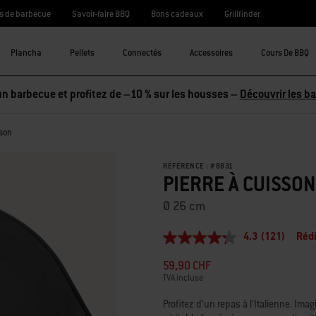
s de barbecue
Savoir-faire BBQ
Bons cadeaux
Grillfinder
Plancha
Pellets
Connectés
Accessoires
Cours De BBQ
n barbecue et profitez de –10 % sur les housses –
Découvrir les b
sson
RÉFÉRENCE :
#
8831
PIERRE À CUISSON
Ø 26 cm
4.3
(121)
Rédi
4.3
étoiles
59,90 CHF
sur
5,
TVA incluse
valeur
de
Profitez d’un repas à l’Italienne. Im
la