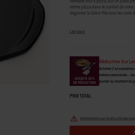
véritable four à pizza, sur un patio 
note
même pizza dans le confort de votre pr
moyenne.
Read
dégustez la Dolce Vita tous les soirs 
121
Reviews.
Lien
sur
Lire plus
la
même
page.
Réduction Sur Le
Achetez 2 accessoires e
même commande – hors 
panier au moment du 
PRIX TOTAL
Informations sur la sécurité des pro