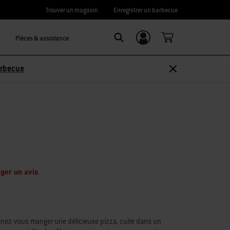
Trouver un magasin
Enregistrer un barbecue
Pièces & assistance
Se connecter/
Search
S’inscrire
arbecue
ger un avis
aginez-vous manger une délicieuse pizza, cuite dans un