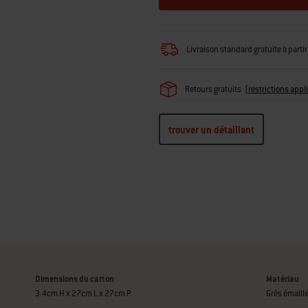
Livraison standard gratuite à par
Retours gratuits
(
restrictions appl
trouver un détaillant
Dimensions du carton
Matériau
3.4cm H x 27cm L x 27cm P
Grès émaill