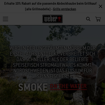
Erhalte 10% Rabatt auf die passende Abdeckhaube beim Grillkauf
(alle Grillmodelle) -
Grills entdecken
SEARCH
WIRD IN DER UNGEZÄHMTEN MÖRRUM DER
ERSTE LACHS ENTDECKT, VERBREITET SICH
DAS SCHNELLER, ALS DER BELIEBTE
SPEISEFISCH STROMAUFWÄRTS KOMMT.
NORDSCHWEDEN IST DAS ELYSIUM FÜR
SPINNFISCHER.
SMOKE
ON THE WATER