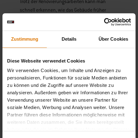
Trotz der Renovierungsarbeiten kann man
schnell erkennen, wie das Gebäude früher
genutzt wurde. An einer Wand ist noch immer
der Name des Gründers zu finden – Mattson.
Und auch die symbolträchtigen Kamine zeugen
Zustimmung
Details
Über Cookies
noch von vergangenen Tagen. In einigen
Bereichen ist die Vergangenheit sogar
Diese Webseite verwendet Cookies
unauslöschlich. Eines der Zimmer wurde als
Ofen verwendet, in dem Lachse, Forellen und
Wir verwenden Cookies, um Inhalte und Anzeigen zu
personalisieren, Funktionen für soziale Medien anbieten
Aale an Haken gehängt und geräuchert wurden.
zu können und die Zugriffe auf unsere Website zu
Im Laufe der Jahre hatten sich die Wände und
analysieren. Außerdem geben wir Informationen zu Ihrer
die Decke durch die Asche und den Russ
Verwendung unserer Website an unsere Partner für
schwarz gefärbt. Als Per aus diesem Zimmer ein
soziale Medien, Werbung und Analysen weiter. Unsere
Schlafzimmer machte, verwendete er eine
Partner führen diese Informationen möglicherweise mit
spezielle Farbe, um die Verfärbung zu
weiteren Daten zusammen, die Sie ihnen bereitgestellt
haben oder die sie im Rahmen Ihrer Nutzung der Dienste
überdecken. Doch die Vergangenheit liegt noch
gesammelt haben.