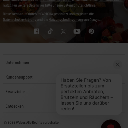
nutzt. Für weitere Details lies bitte unsere
Datenschutzrichtlinie
.
Diese Website ist durch reCAPTCHA geschützt und es gelten die
Datenschutzerklärung
und die
Nutzungsbedingungen
von Google.
Unternehmen
Kundensupport
Ersatzteile
Entdecken
© 2026 Weber. Alle Rechte vorbehalten.