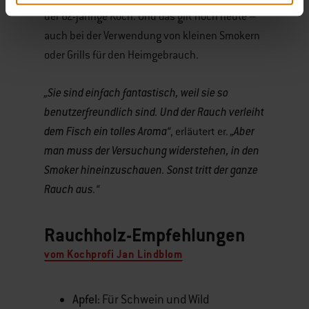
der 62-jährige Koch. Und das gilt noch heute –
auch bei der Verwendung von kleinen Smokern
oder Grills für den Heimgebrauch.
„Sie sind einfach fantastisch, weil sie so
benutzerfreundlich sind. Und der Rauch verleiht
dem Fisch ein tolles Aroma“
„Aber
, erläutert er.
man muss der Versuchung widerstehen, in den
Smoker hineinzuschauen. Sonst tritt der ganze
Rauch aus.“
Rauchholz-Empfehlungen
vom Kochprofi Jan Lindblom
Apfel:
Für Schwein und Wild