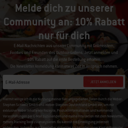
Melde dich zu unserer
Community an: 10% Rabatt
nur für dich
E-Mail-Nachrichten aus unserer Community mit Grillmeistern,
Foodies und Freunden des Outdoor-Grillens. Jetzt anmelden und
10% Rabatt auf die erste Bestellung erhalten.
Die Newsletter Anmeldung kann etwas Zeit in Anspruch nehmen.
JETZT ANMELDEN
E-Mail-Adresse
Hiermit willige ich in die Nutzung meiner hier angegebenen Daten durch die Weber-
Stephen Schweiz GmbH und Weber-Stephen Deutschland GmbH ein, um mir
exklusive Weber Inhalte wie Rezepte, Produktinformationen und kommende
Veranstaltungen per E-Mail zuzusenden und meine Interaktion mit dem Newsletter
mittels Tracking Tools zu analysieren. Du kannst die Einwilligung jederzeit
widerrufen, indem du auf
Newsletter abmelden
klickst oder unser
Kontaktformular