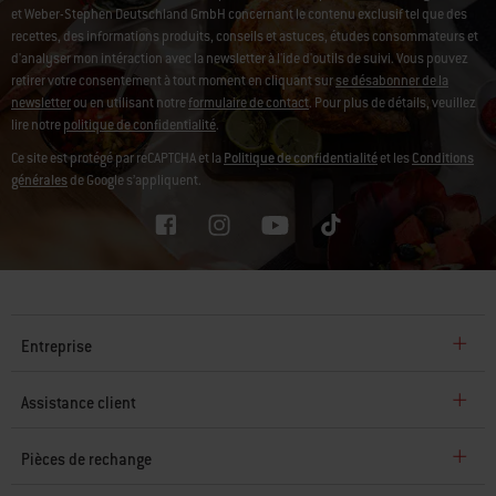
et Weber-Stephen Deutschland GmbH concernant le contenu exclusif tel que des
recettes, des informations produits, conseils et astuces, études consommateurs et
d'analyser mon intéraction avec la newsletter à l'ide d'outils de suivi.
Vous pouvez
retirer votre consentement à tout moment en cliquant sur
se désabonner de la
newsletter
ou en utilisant notre
formulaire de contact
. Pour plus de détails, veuillez
lire notre
politique de confidentialité
.
Ce site est protégé par reCAPTCHA et la
Politique de confidentialité
et les
Conditions
générales
de Google s’appliquent.
Entreprise
Assistance client
Pièces de rechange