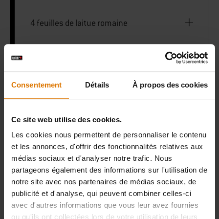
4 feuilles de laitue romaine
2 petits avocats mûrs, coupés en fines
tranches
Consentement
Détails
À propos des cookies
Plancha
Ce site web utilise des cookies.
Les cookies nous permettent de personnaliser le contenu
Presse à hamburger
et les annonces, d'offrir des fonctionnalités relatives aux
médias sociaux et d'analyser notre trafic. Nous
partageons également des informations sur l'utilisation de
notre site avec nos partenaires de médias sociaux, de
PRINT THIS LIST
publicité et d'analyse, qui peuvent combiner celles-ci
avec d'autres informations que vous leur avez fournies
ou qu'ils ont collectées lors de votre utilisation de leurs