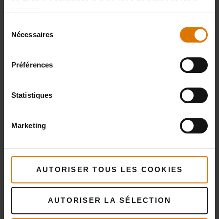
services.
Sélection
Nécessaires
du
consentement
Préparons-nous
Préférences
Accessoires
recommandés
Statistiques
Marketing
Plancha
Plancha
Voir
Voir
AUTORISER TOUS LES COOKIES
détails
détails
AUTORISER LA SÉLECTION