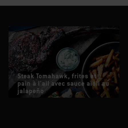
Steak Tomahawk, frites et
pain à l'ail avec sauce aïoli au
jalapeño