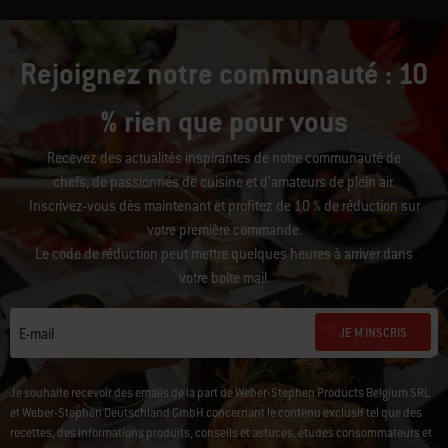
Rejoignez notre communauté : 10
% rien que pour vous
Recevez des actualités inspirantes de notre communauté de
chefs, de passionnés de cuisine et d’amateurs de plein air.
Inscrivez-vous dès maintenant et profitez de 10 % de réduction sur
votre première commande.
Le code de réduction peut mettre quelques heures à arriver dans
votre boîte mail.
JE M'INSCRIS
E-mail
Je souhaite recevoir des emails de la part de Weber-Stephen Products Belgium SRL
et Weber-Stephen Deutschland GmbH concernant le contenu exclusif tel que des
recettes, des informations produits, conseils et astuces, études consommateurs et