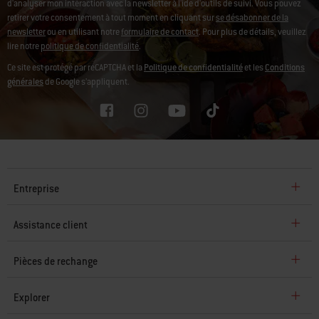
d'analyser mon intéraction avec la newsletter à l'ide d'outils de suivi.
Vous pouvez
retirer votre consentement à tout moment en cliquant sur
se désabonner de la
newsletter
ou en utilisant notre
formulaire de contact
. Pour plus de détails, veuillez
lire notre
politique de confidentialité
.
Ce site est protégé par reCAPTCHA et la
Politique de confidentialité
et les
Conditions
générales
de Google s’appliquent.
Entreprise
Assistance client
Pièces de rechange
Explorer