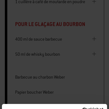
1 cuillère à café de moutarde en poudre
POUR LE GLAÇAGE AU BOURBON
400 ml de sauce barbecue
50 ml de whisky bourbon
Barbecue au charbon Weber
Papier boucher Weber
Sonde de température