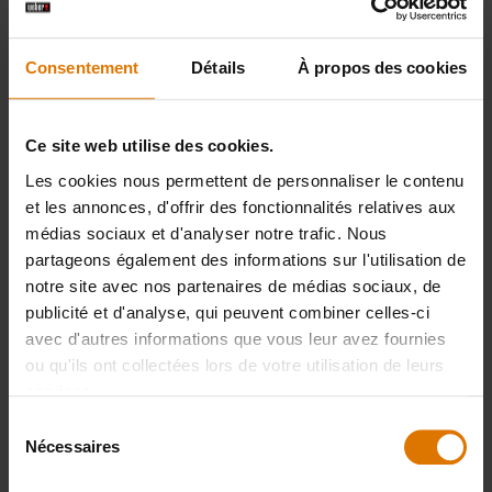
Grand bac d'égouttage
Consentement
Détails
À propos des cookies
Ce site web utilise des cookies.
PRINT THIS LIST
Les cookies nous permettent de personnaliser le contenu
et les annonces, d'offrir des fonctionnalités relatives aux
médias sociaux et d'analyser notre trafic. Nous
partageons également des informations sur l'utilisation de
notre site avec nos partenaires de médias sociaux, de
publicité et d'analyse, qui peuvent combiner celles-ci
avec d'autres informations que vous leur avez fournies
Préparons-nous
ou qu'ils ont collectées lors de votre utilisation de leurs
Accessoires
services.
Sélection
recommandés
Nécessaires
du
consentement