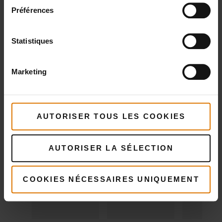
Préférences
Papier de
Weber Connect Smart
Thermom
boucher
Grilling Hub
à lectur
Statistiques
149,99 €
Weber
instant
112,49 €
TVA incluse
0,17 € Cotisation Recupel inclus
Marketing
Voir
Voir
détails
détai
Voir
détails
AUTORISER TOUS LES COOKIES
AUTORISER LA SÉLECTION
COOKIES NÉCESSAIRES UNIQUEMENT