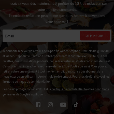
Inscrivez-vous dès maintenant et profitez de 10 % de réduction sur
votre première commande.
Le code de réduction peut mettre quelques heures à arriver dans
votre boîte mail.
JE M'INSCRIS
E-mail
Je souhaite recevoir des emails de la part de Weber-Stephen Products Belgium SRL
et Weber-Stephen Deutschland GmbH concernant le contenu exclusif tel que des
recettes, des informations produits, conseils et astuces, études consommateurs et
d'analyser mon intéraction avec la newsletter à l'ide d'outils de suivi.
Vous pouvez
retirer votre consentement à tout moment en cliquant sur
se désabonner de la
newsletter
ou en utilisant notre
formulaire de contact
. Pour plus de détails, veuillez
lire notre
politique de confidentialité
.
Ce site est protégé par reCAPTCHA et la
Politique de confidentialité
et les
Conditions
générales
de Google s’appliquent.