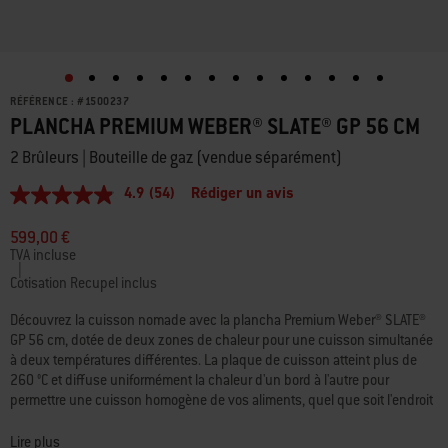
RÉFÉRENCE :
#
1500237
PLANCHA PREMIUM WEBER® SLATE® GP 56 CM
2 Brûleurs | Bouteille de gaz (vendue séparément)
4.9
(54)
Rédiger un avis
4.9
étoiles
sur
599,00 €
5,
TVA incluse
valeur
|
de
Cotisation Recupel inclus
la
note
Découvrez la cuisson nomade avec la plancha Premium Weber® SLATE®
moyenne.
GP 56 cm, dotée de deux zones de chaleur pour une cuisson simultanée
Read
à deux températures différentes. La plaque de cuisson atteint plus de
54
Reviews.
260 °C et diffuse uniformément la chaleur d'un bord à l'autre pour
Lien
permettre une cuisson homogène de vos aliments, quel que soit l'endroit
sur
où vous les posez sur la plancha. Sa plaque de cuisson à revêtement
la
émaillé antiadhésif est prête à l'emploi dès sa sortie de la boîte pour
même
Lire plus