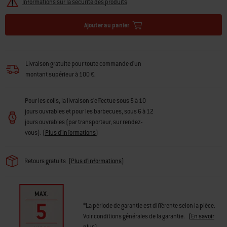
Informations sur la sécurité des produits
Ajouter au panier
Livraison gratuite pour toute commande d'un
montant supérieur à 100 €.
Pour les colis, la livraison s'effectue sous 5 à 10
jours ouvrables et pour les barbecues, sous 6 à 12
jours ouvrables (par transporteur, sur rendez-
vous).
(
Plus d'informations
)
Retours gratuits
(
Plus d'informations
)
*La période de garantie est différente selon la pièce.
Voir conditions générales de la garantie.
(
En savoir