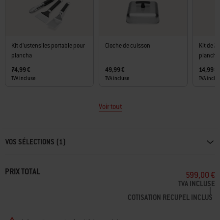
Kit d'ustensiles portable pour
Cloche de cuisson
Kit de 2
plancha
plancha
74,99 €
49,99 €
14,99 €
TVA incluse
TVA incluse
TVA inclu
Voir tout
Carousel containing list of product recommendations. Please use left and ar
VOS SÉLECTIONS (1)
PRIX TOTAL
599,00 €
TVA INCLUSE
|
COTISATION RECUPEL INCLUS