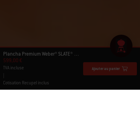
Plancha Premium Weber® SLATE® GP 56 cm
599,00 €
TVA incluse
Ajouter au panier
|
Cotisation Recupel inclus
Témoignages d'autres amateurs de
barbecue