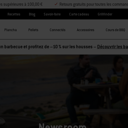
es supérieures à 100,00 €
Retours gratuits pour toutes les comman
Recettes
Blog
Savoir-faire
Carte cadeau
Grillfinder
Plancha
Pellets
Connectés
Accessoires
Cours de BBQ
tez 2 accessoires et économisez 5 %, ou 3 accessoires et économi
Newsroom