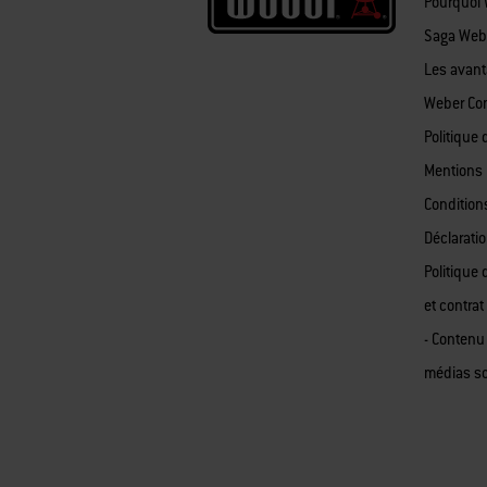
Pourquoi
Saga Web
Les avan
Weber Co
Politique 
Mentions 
Condition
Déclaratio
Politique 
et contrat
- Contenu
médias s