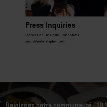
Press Inquiries
For press inquiries in the United States:
media@weberstephen.com
Rejoignez notre communauté : 10 %