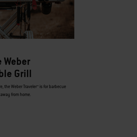
e Weber
le Grill
e, the Weber Traveler™ is for barbecue
d away from home.