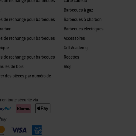
es de rechange pour barbecues
Carte cadeau
z
Barbecues à gaz
es de rechange pour barbecues
Barbecues à charbon
harbon
Barbecues électriques
es de rechange pour barbecues
Accessoires
rique
Grill Academy
es de rechange pour barbecues
Recettes
anulés de bois
Blog
ver des pièces par numéro de
 en toute sécurité via