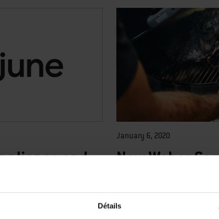
January 6, 2020
ppliance and
New Weber Con
pany June
Grilling Hub Tu
Into a Smart Gri
ompany that created the June
Détails
system for smart appliances.
A first of its kind, grilling assistant 