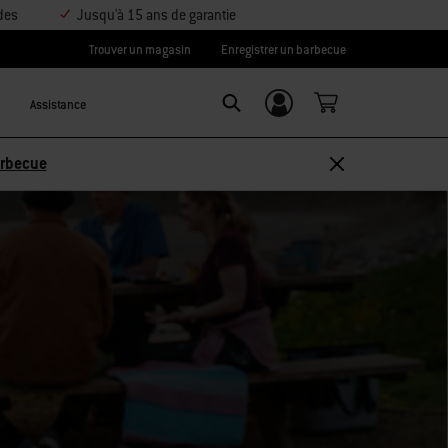
des
Jusqu'à 15 ans de garantie
Trouver un magasin
Enregistrer un barbecue
Assistance
Se connecter/
Search
S’inscrire
sez 10 % –
Découvrir les accessoires