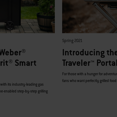
Spring 2021
 Weber®
Introducing th
rit® Smart
Traveler™ Portab
For those with a hunger for adventur
fans who want perfectly grilled foo
with its industry-leading gas
one-enabled step-by-step grilling