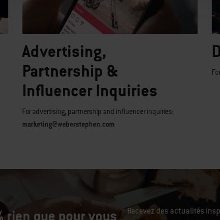
Advertising,
D
Partnership &
Fo
Influencer Inquiries
For advertising, partnership and influencer inquiries:
marketing@weberstephen.com
Recevez des actualités ins
 rien que pour vous