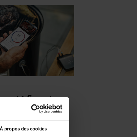
nect™ Smart
rns Any Grill
ll
À propos des cookies
that sends notifications to a