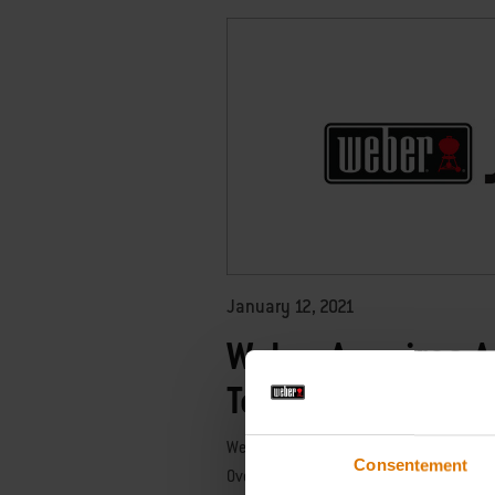
January 12, 2021
Weber Acquires A
Technology Com
Weber has acquired 100 percent of the c
Consentement
Oven and JuneOS, a connected operating 