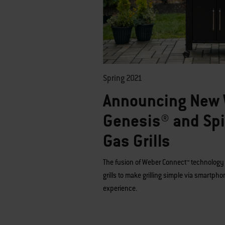
Spring 2021
Announcing New
Genesis® and Spi
Gas Grills
The fusion of Weber Connect™
technology 
grills to make grilling simple via smartph
experience.