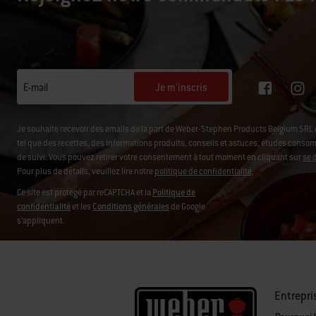
Je m'inscris
E-mail
Je souhaite recevoir des emails de la part de Weber-Stephen Products Belgium SR
tel que des recettes, des informations produits, conseils et astuces, études consomm
de suivi.
Vous pouvez retirer votre consentement à tout moment en cliquant sur
se 
Pour plus de détails, veuillez lire notre
politique de confidentialité
.
Ce site est protégé par reCAPTCHA et la
Politique de
confidentialité
et les
Conditions générales
de Google
s’appliquent.
Entrepri