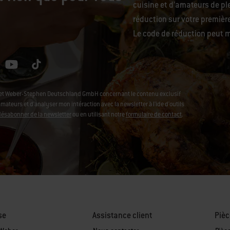
cuisine et d’amateurs de ple
réduction sur votre premiè
Le code de réduction peut m
L et Weber-Stephen Deutschland GmbH concernant le contenu exclusif
ateurs et d'analyser mon intéraction avec la newsletter à l'ide d'outils
désabonner de la newsletter
ou en utilisant notre
formulaire de contact
.
se
Assistance client
Pièc