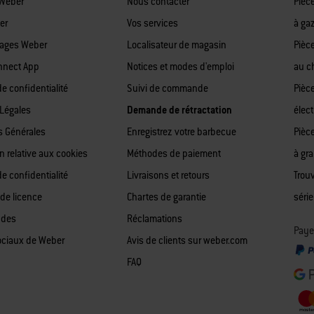
 Weber
Nous contacter
Pièc
er
Vos services
à ga
tages Weber
Localisateur de magasin
Pièc
nnect App
Notices et modes d'emploi
au c
de confidentialité
Suivi de commande
Pièc
Légales
Demande de rétractation
élect
s Générales
Enregistrez votre barbecue
Pièc
n relative aux cookies
Méthodes de paiement
à gr
de confidentialité
Livraisons et retours
Trou
 de licence
Chartes de garantie
série
 des
Réclamations
Payer
ociaux de Weber
Avis de clients sur weber.com
FAQ