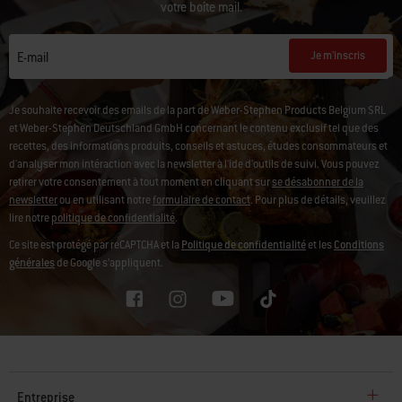
votre boîte mail.
Je m'inscris
E-mail
Je souhaite recevoir des emails de la part de Weber-Stephen Products Belgium SRL
et Weber-Stephen Deutschland GmbH concernant le contenu exclusif tel que des
recettes, des informations produits, conseils et astuces, études consommateurs et
d'analyser mon intéraction avec la newsletter à l'ide d'outils de suivi.
Vous pouvez
retirer votre consentement à tout moment en cliquant sur
se désabonner de la
newsletter
ou en utilisant notre
formulaire de contact
. Pour plus de détails, veuillez
lire notre
politique de confidentialité
.
Ce site est protégé par reCAPTCHA et la
Politique de confidentialité
et les
Conditions
générales
de Google s’appliquent.
Entreprise