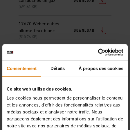
DOWNLOAD
cartouches de gaz
(491.61 KB)
17670 Weber cubes
DOWNLOAD
allume-feux blanc
(510.76 KB)
17682 Weber nettoyant
DOWNLOAD
pour acier inoxydable
(351.8 KB)
Consentement
Détails
À propos des cookies
17683 Weber nettoyant
Ce site web utilise des cookies.
DOWNLOAD
pour grilles de cuisson
Les cookies nous permettent de personnaliser le contenu
(493.16 KB)
et les annonces, d'offrir des fonctionnalités relatives aux
médias sociaux et d'analyser notre trafic. Nous
17684 Weber nettoyant
partageons également des informations sur l'utilisation de
DOWNLOAD
pour barbecues
notre site avec nos partenaires de médias sociaux, de
(493.15 KB)