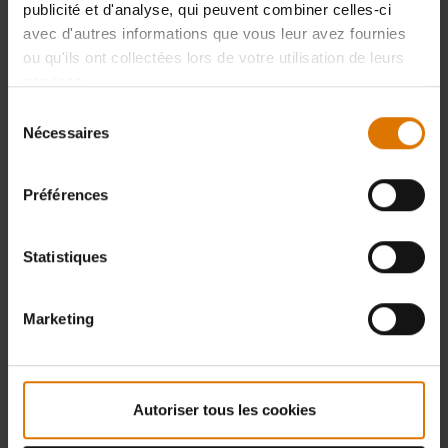
publicité et d'analyse, qui peuvent combiner celles-ci
avec d'autres informations que vous leur avez fournies
17685 Weber huile anti-
ou qu'ils ont collectées lors de votre utilisation de leurs
DOWNLOAD
adherence
services.
(408.19 KB)
Sélection
Nécessaires
du
17690 Weber briquette
consentement
DOWNLOAD
(363.02 KB)
Préférences
17691 Weber premium
Statistiques
DOWNLOAD
briquette
(363.07 KB)
Marketing
26100 Weber cartouche
DOWNLOAD
de gaz
(491.18 KB)
Autoriser tous les cookies
Protection pour housse