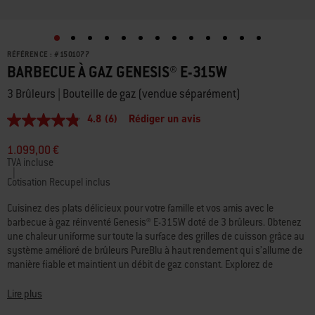
RÉFÉRENCE :
#
1501077
BARBECUE À GAZ GENESIS® E-315W
3 Brûleurs | Bouteille de gaz (vendue séparément)
4.8
(6)
Rédiger un avis
4.8
étoiles
sur
1.099,00 €
5,
TVA incluse
valeur
|
de
Cotisation Recupel inclus
la
note
Cuisinez des plats délicieux pour votre famille et vos amis avec le
moyenne.
barbecue à gaz réinventé Genesis® E-315W doté de 3 brûleurs. Obtenez
Read
une chaleur uniforme sur toute la surface des grilles de cuisson grâce au
6
Reviews.
système amélioré de brûleurs PureBlu à haut rendement qui s’allume de
Lien
manière fiable et maintient un débit de gaz constant. Explorez de
sur
nouvelles façons de cuisiner et de vous faire plaisir avec les grilles de
la
cuisson Weber Crafted® Gourmet BBQ System incluses qui peuvent
même
Lire plus