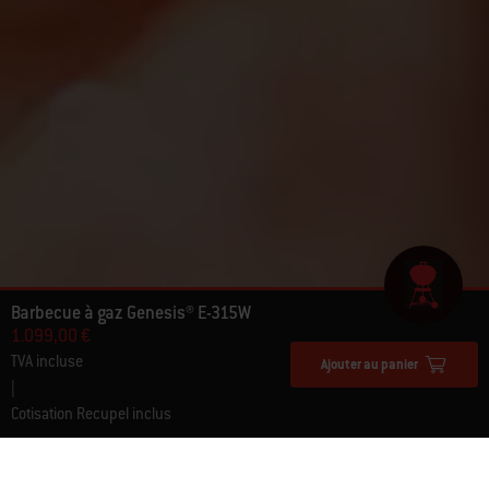
Barbecue à gaz Genesis® E-315W
1.099,00 €
TVA incluse
Ajouter au panier
|
Cotisation Recupel inclus