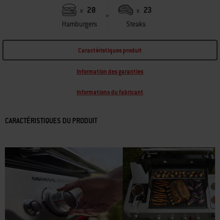
28
23
x
x
Hamburgers
Steaks
Caractéristiques produit
Information des garanties
Informations du fabricant
CARACTÉRISTIQUES DU PRODUIT