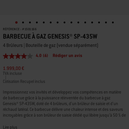
RÉFÉRENCE :
#
1501166
BARBECUE À GAZ GENESIS® SP-435W
4 Brûleurs | Bouteille de gaz (vendue séparément)
4.0
(6)
Rédiger un avis
4.0
étoiles
sur
1.999,00 €
5,
TVA incluse
valeur
|
de
Cotisation Recupel inclus
la
note
Impressionnez vos invités et développez vos compétences en matière
moyenne.
de barbecue grâce à la puissance réinventée du barbecue à gaz
Read
Genesis® SP-435W, doté de 4 brûleurs, d’un brûleur de saisie et d’un
6
Reviews.
réchaud latéral. Ce barbecue délivre une chaleur intense et des saveurs
Lien
incroyables grâce à son brûleur de saisie dédié qui libère jusqu’à 50 % de
sur
puissance en plus sur la Sear Zone extra-large pour des marques de
la
saisie audacieuses et savoureuses sur la viande, le poisson et les
même
Lire plus