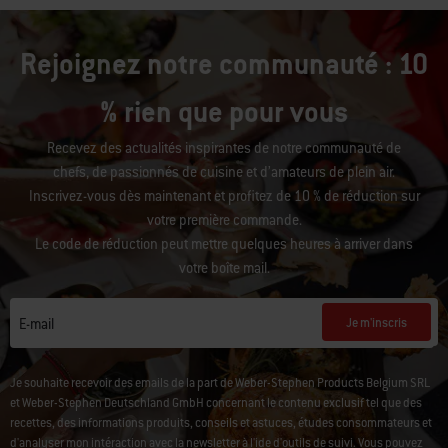
Rejoignez notre communauté : 10
% rien que pour vous
Recevez des actualités inspirantes de notre communauté de
chefs, de passionnés de cuisine et d’amateurs de plein air.
Inscrivez-vous dès maintenant et profitez de 10 % de réduction sur
votre première commande.
Le code de réduction peut mettre quelques heures à arriver dans
votre boîte mail.
Je m'inscris
E-mail
Je souhaite recevoir des emails de la part de Weber-Stephen Products Belgium SRL
et Weber-Stephen Deutschland GmbH concernant le contenu exclusif tel que des
recettes, des informations produits, conseils et astuces, études consommateurs et
d'analyser mon intéraction avec la newsletter à l'ide d'outils de suivi.
Vous pouvez