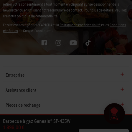
retirer votre consentement à tout moment en cliquant sur
se désabonner de la
newsletter
ou en utilisant notre
formulaire de contact
. Pour plus de détails, veuillez
lire notre
politique de confidentialité
.
Ce site est protégé par reCAPTCHA et la
Politique de confidentialité
et les
Conditions
générales
de Google s’appliquent.
Entreprise
Assistance client
Pièces de rechange
Explorer
Barbecue à gaz Genesis® SP-435W
1.999,00 €