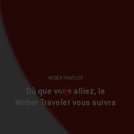
WEBER TRAVELER
Où que vous alliez, le
Weber Traveler vous suivra
Lire la vidéo