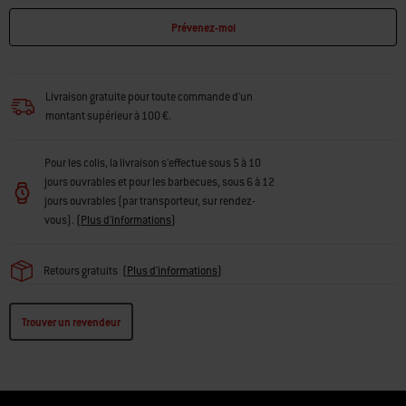
Informations sur la sécurité des produits
Prévenez-moi
Livraison gratuite pour toute commande d'un
montant supérieur à 100 €.
Pour les colis, la livraison s'effectue sous 5 à 10
jours ouvrables et pour les barbecues, sous 6 à 12
jours ouvrables (par transporteur, sur rendez-
vous).
(
Plus d'informations
)
Retours gratuits
(
Plus d'informations
)
Trouver un revendeur