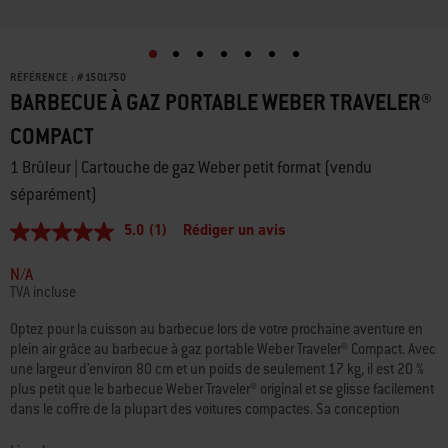
RÉFÉRENCE :
#
1501750
BARBECUE À GAZ PORTABLE WEBER TRAVELER®
COMPACT
1 Brûleur | Cartouche de gaz Weber petit format (vendu
séparément)
5.0
(1)
Rédiger un avis
5.0
étoiles
sur
N/A
5,
TVA incluse
valeur
de
Optez pour la cuisson au barbecue lors de votre prochaine aventure en
la
plein air grâce au barbecue à gaz portable Weber Traveler® Compact. Avec
note
moyenne.
une largeur d'environ 80 cm et un poids de seulement 17 kg, il est 20 %
Read
plus petit que le barbecue Weber Traveler® original et se glisse facilement
a
dans le coffre de la plupart des voitures compactes. Sa conception
Review.