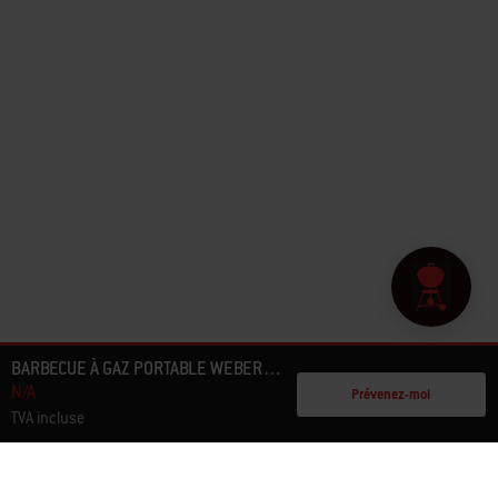
BARBECUE À GAZ PORTABLE WEBER TRAVELER® COMPACT
N/A
Prévenez-moi
TVA incluse