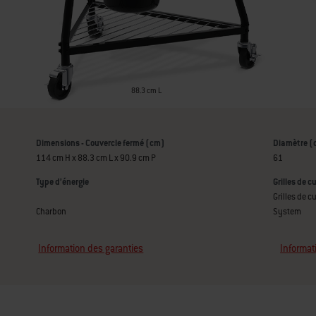
88.3 cm L
Dimensions - Couvercle fermé (cm)
Diamètre (
114 cm H x 88.3 cm L x 90.9 cm P
61
Type d’énergie
Grilles de c
Grilles de 
Charbon
System
Information des garanties
Informat