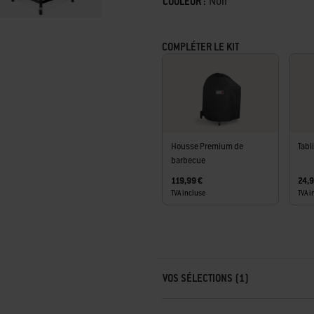
Color
Noir
COULEUR :
COMPLÉTER LE KIT
Housse Premium de
Tabl
barbecue
119,99 €
24,9
TVA incluse
TVA i
Carousel containing list of product r
VOS SÉLECTIONS (1)