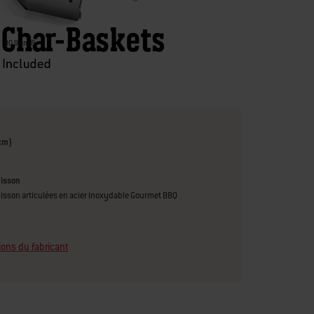
90.9 cm P
cm)
uisson
cuisson articulées en acier inoxydable Gourmet BBQ
ions du fabricant