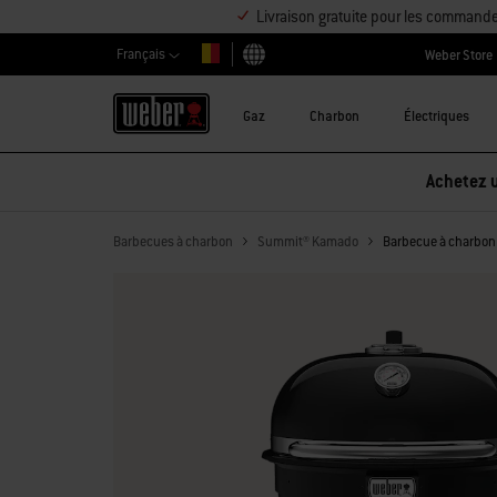
Livraison gratuite pour les command
Français
Weber Store
Choisir un pays
Gaz
Charbon
Électriques
Réduction sur les accessoires – Ache
Barbecues à charbon
Summit® Kamado
Barbecue à charbo