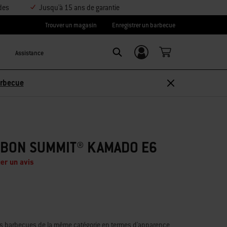
des
Jusqu'à 15 ans de garantie
Trouver un magasin
Enregistrer un barbecue
Assistance
Se connecter/
Search
S’inscrire
sez 10 % –
Découvrir les accessoires
RBON SUMMIT® KAMADO E6
er un avis
s barbecues de la même catégorie en termes d'apparence