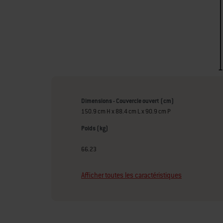
Dimensions - Couvercle ouvert (cm)
150.9 cm H x 88.4 cm L x 90.9 cm P
Poids (kg)
66.23
Afficher toutes les caractéristiques