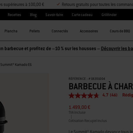
es supérieures à 100,00 €
Retours gratuits pour toutes les comman
Recettes
Blog
Savoir-faire
Carte cadeau
Grillfinder
Plancha
Pellets
Connectés
Accessoires
Cours de BBQ
tez 2 accessoires et économisez 5 %, ou 3 accessoires et économi
n Summit® Kamado E6
RÉFÉRENCE :
#
18201004
BARBECUE À CHA
4.7
(46)
Rédig
4.7
étoiles
1.499,00 €
sur
5,
TVA incluse
valeur
|
Cotisation Recupel inclus
de
la
note
Le Summit®️ Kamado devance tous le