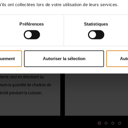
ils ont collectées lors de votre utilisation de leurs services.
lation à double paroi
Conception durable
ouvercle et la cuve de cuisson
La construction en acier de haute
Préférences
Statistiques
s à l'air avec double paroi
qualité et la finition émaillée
ignent rapidement la température
empêchent la formation de rouille,
nie. La conception innovante
fissures ou d'écailles et résistent 
et une cuisson à haute
températures élevées. Cela permet
quement
Autoriser la sélection
Aut
érature et un fumage toute la
également d'alléger le barbecue et
née à une température basse
le déplacer plus facilement.
tante, tout en réduisant au
mum la quantité de charbon de
brûlé pendant la cuisson.