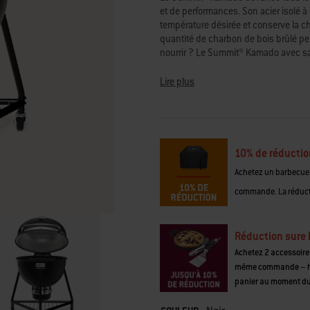
moyenne.
et de performances. Son acier isolé à d
Read
température désirée et conserve la ch
46
quantité de charbon de bois brûlé p
Reviews.
Lien
nourrir ? Le Summit®️ Kamado avec sa
sur
festin de toute taille. Et en déplaçan
la
transformer votre Kamado en un gril à c
Lire plus
même
poulet, fumer le poisson et préparer 
page.
• Une isolation à double paroi pour 
• Construction en acier et finition en 
• La ventilation de couvercle Rapidfi
10% de réductio
chaleur élevée
Achetez un barbecue 
• Système de nettoyage One-Touch po
• Grille de combustible réglable pour
commande. La réducti
• Système GBS (Gourmet BBQ System) 
Réduction sure 
Achetez 2 accessoires
même commande – hor
panier au moment du