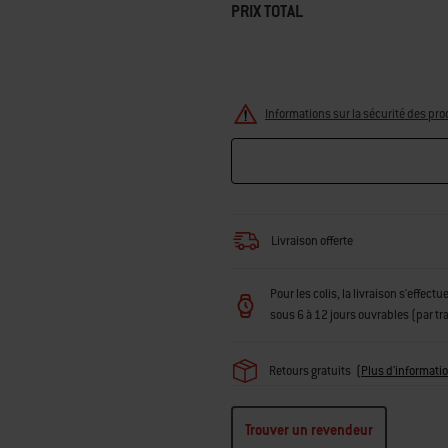
PRIX TOTAL
Informations sur la sécurité des pro
Livraison offerte
Pour les colis, la livraison s'effec
sous 6 à 12 jours ouvrables (par t
Retours gratuits
(
Plus d'informati
Trouver un revendeur