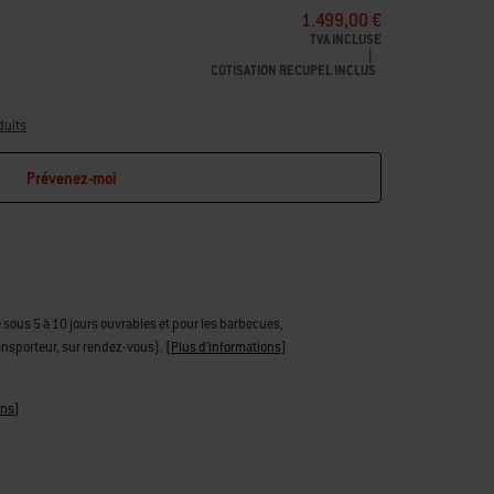
1.499,00 €
TVA INCLUSE
|
COTISATION RECUPEL INCLUS
duits
Prévenez-moi
tue sous 5 à 10 jours ouvrables et pour les barbecues,
ransporteur, sur rendez-vous).
(
Plus d'informations
)
ons
)