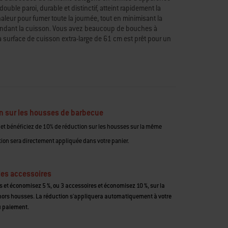
ouble paroi, durable et distinctif, atteint rapidement la
aleur pour fumer toute la journée, tout en minimisant la
endant la cuisson. Vous avez beaucoup de bouches à
 surface de cuisson extra-large de 61 cm est prêt pour un
t simplement la grille de charbon de bois, vous pouvez
harbon de bois ordinaire pour saisir les steaks, griller le
tous les autres plats préférés du barbecue.
des changements de température précis et rapides
porcelaine émaillée pour la durabilité
re augmente le débit d'air pour atteindre rapidement une
n sur les housses de barbecue
et bénéficiez de 10% de réduction sur les housses sur la même
ur un nettoyage facile
 fumer ou saisir à haute température
on sera directement appliquée dans votre panier.
prêt à l'emploi, ustensiles de cuisine vendus séparément
les accessoires
 et économisez 5 %, ou 3 accessoires et économisez 10 %, sur la
s housses. La réduction s'appliquera automatiquement à votre
 paiement.