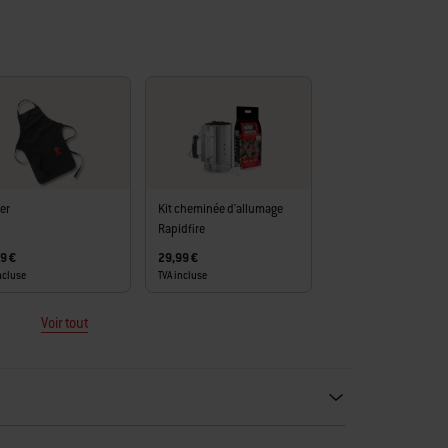
ier
Kit cheminée d'allumage
Rapidfire
9 €
29,99 €
ncluse
TVA incluse
Voir tout
ecommendations. Please use left and arrows to navigate.