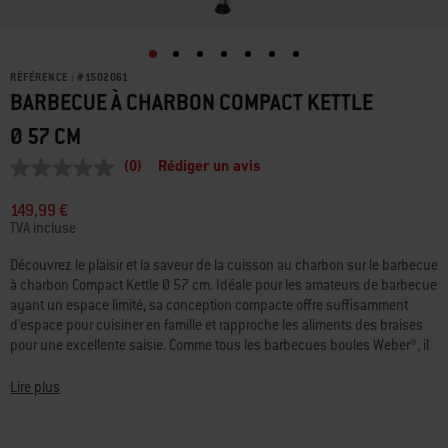
RÉFÉRENCE :
#
1502061
BARBECUE À CHARBON COMPACT KETTLE
Ø 57 CM
(0)
Rédiger un avis
Aucune
valeur
de
149,99 €
notation
TVA incluse
Lien
sur
Découvrez le plaisir et la saveur de la cuisson au charbon sur le barbecue
la
à charbon Compact Kettle Ø 57 cm. Idéale pour les amateurs de barbecue
même
page.
ayant un espace limité, sa conception compacte offre suffisamment
d'espace pour cuisiner en famille et rapproche les aliments des braises
pour une excellente saisie. Comme tous les barbecues boules Weber®, il
a été conçu pour durer, avec une cuve et un couvercle à revêtement
émaillé qui conservent la chaleur et résistent à la rouille, à l’écaillage et
Lire plus
aux rayures, ainsi que des clapets de ventilation de la cuve et du