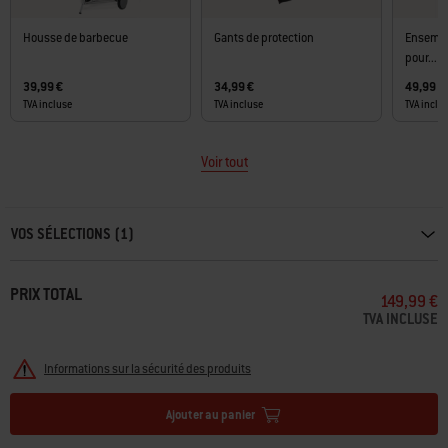
Housse de barbecue
Gants de protection
Ensembl
pour...
39,99 €
34,99 €
49,99 €
TVA incluse
TVA incluse
TVA inclu
Voir tout
Carousel containing list of product recommendations. Please use left and ar
VOS SÉLECTIONS (1)
PRIX TOTAL
149,99 €
TVA INCLUSE
Informations sur la sécurité des produits
Ajouter au panier