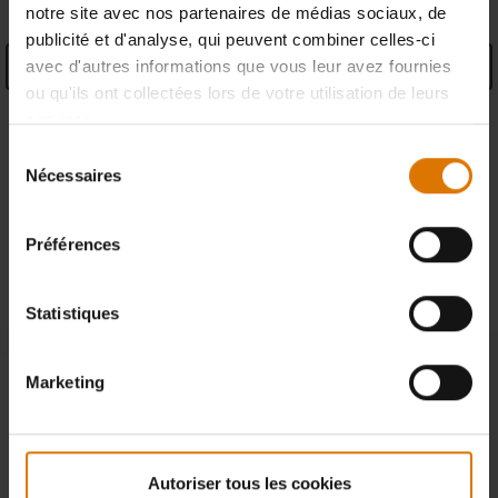
13
x
notre site avec nos partenaires de médias sociaux, de
Hamburgers
publicité et d'analyse, qui peuvent combiner celles-ci
avec d'autres informations que vous leur avez fournies
ou qu'ils ont collectées lors de votre utilisation de leurs
Caractéristiques produit
services.
Information des garanties
Sélection
Nécessaires
du
Informations du fabricant
consentement
Préférences
Enrichir l’expérience
Statistiques
Marketing
Autoriser tous les cookies