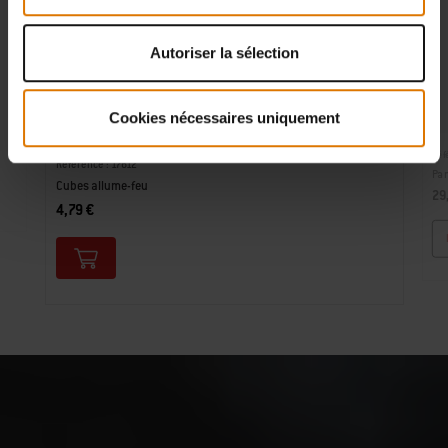
Autoriser la sélection
Cookies nécessaires uniquement
Réf
Référence : 17612
Pan
Cubes allume-feu
29
4,79 €