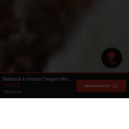
Barbecue à charbon Compact Kettle Ø 57 cm
149,99 €
Ajouter au panier
TVA incluse