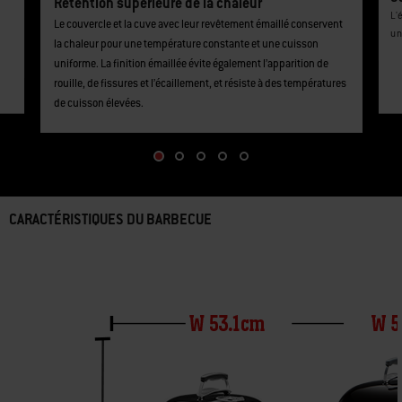
Co
Rétention supérieure de la chaleur
L'
Le couvercle et la cuve avec leur revêtement émaillé conservent
un
la chaleur pour une température constante et une cuisson
uniforme. La finition émaillée évite également l’apparition de
rouille, de fissures et l’écaillement, et résiste à des températures
de cuisson élevées.
CARACTÉRISTIQUES DU BARBECUE