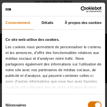
avec votre barbecue Weber.
Nous Contacter
Consentement
Détails
À propos des cookies
Ce site web utilise des cookies.
Les cookies nous permettent de personnaliser le contenu
et les annonces, d'offrir des fonctionnalités relatives aux
Témoignages d'autres amateurs de
médias sociaux et d'analyser notre trafic. Nous
partageons également des informations sur l'utilisation de
barbecue
notre site avec nos partenaires de médias sociaux, de
publicité et d'analyse, qui peuvent combiner celles-ci
avec d'autres informations que vous leur avez fournies
ou qu'ils ont collectées lors de votre utilisation de leurs
services.
Sélection
Nécessaires
du