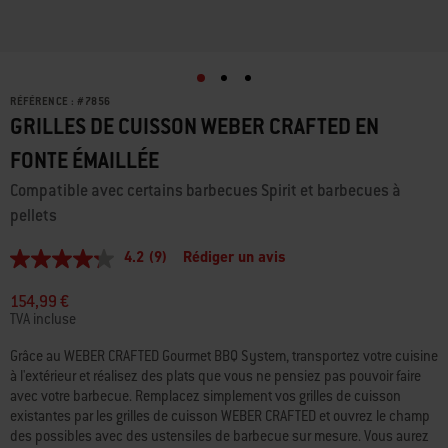
RÉFÉRENCE :
#
7856
GRILLES DE CUISSON WEBER CRAFTED EN
FONTE ÉMAILLÉE
Compatible avec certains barbecues Spirit et barbecues à
pellets
4.2
(9)
Rédiger un avis
4.2
étoiles
sur
154,99 €
5,
TVA incluse
valeur
de
Grâce au WEBER CRAFTED Gourmet BBQ System, transportez votre cuisine
la
à l'extérieur et réalisez des plats que vous ne pensiez pas pouvoir faire
note
moyenne.
avec votre barbecue. Remplacez simplement vos grilles de cuisson
Read
existantes par les grilles de cuisson WEBER CRAFTED et ouvrez le champ
9
des possibles avec des ustensiles de barbecue sur mesure. Vous aurez
Reviews.