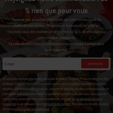
% rien que pour vous
Recevez des actualités inspirantes de notre communauté de
chefs, de passionnés de cuisine et d’amateurs de plein air.
Inscrivez-vous dès maintenant et profitez de 10 % de réduction sur
votre première commande.
Le code de réduction peut mettre quelques heures à arriver dans
votre boîte mail.
Je m'inscris
E-mail
Je souhaite recevoir des emails de la part de Weber-Stephen Products Belgium SRL
et Weber-Stephen Deutschland GmbH concernant le contenu exclusif tel que des
recettes, des informations produits, conseils et astuces, études consommateurs et
d'analyser mon intéraction avec la newsletter à l'ide d'outils de suivi.
Vous pouvez
retirer votre consentement à tout moment en cliquant sur
se désabonner de la
newsletter
ou en utilisant notre
formulaire de contact
. Pour plus de détails, veuillez
lire notre
politique de confidentialité
.