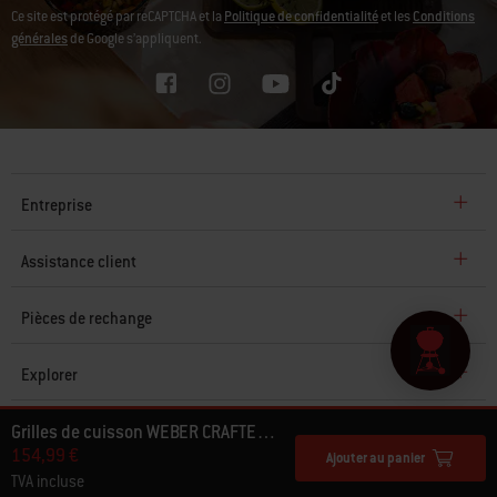
Ce site est protégé par reCAPTCHA et la
Politique de confidentialité
et les
Conditions
générales
de Google s’appliquent.
Entreprise
Assistance client
Pièces de rechange
Explorer
Grilles de cuisson WEBER CRAFTED en fonte émaillée
© 2026 Weber. Tous droits réservés.
154,99 €
Ajouter au panier
TVA incluse