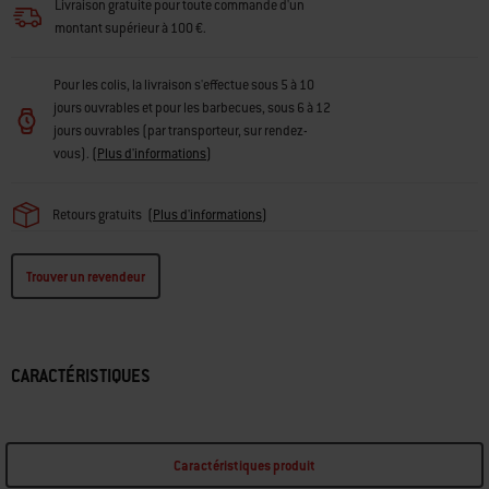
Livraison gratuite pour toute commande d'un
montant supérieur à 100 €.
Pour les colis, la livraison s'effectue sous 5 à 10
jours ouvrables et pour les barbecues, sous 6 à 12
jours ouvrables (par transporteur, sur rendez-
vous).
(
Plus d'informations
)
Retours gratuits
(
Plus d'informations
)
Trouver un revendeur
CARACTÉRISTIQUES
Caractéristiques produit