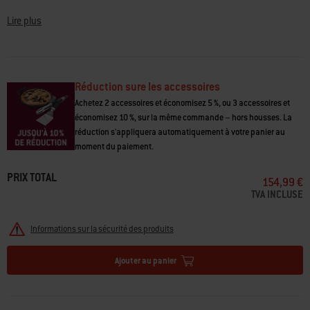
aussi besoin du kit de cadre WEBER CRAFTED pour utiliser les ustensiles
Lien
sur
WEBER CRAFTED.
Lire plus
la
même
• Nécessaire pour utiliser la plupart des accessoires de barbecue WEBER
page.
CRAFTED
• Rétention et diffusion optimales de la chaleur
Réduction sure les accessoires
• Lot de 2
Achetez 2 accessoires et économisez 5 %, ou 3 accessoires et
économisez 10 %, sur la même commande – hors housses. La
réduction s'appliquera automatiquement à votre panier au
moment du paiement.
PRIX TOTAL
154,99 €
TVA INCLUSE
Informations sur la sécurité des produits
Ajouter au panier