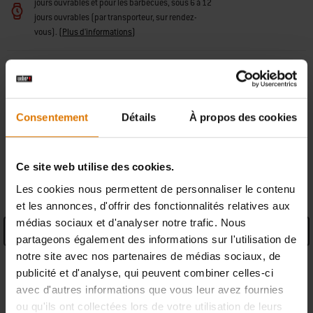
jours ouvrables et pour les barbecues, sous 6 à 12
jours ouvrables (par transporteur, sur rendez-
vous).
(
Plus d'informations
)
Retours gratuits
(
Plus d'informations
)
Trouver un revendeur
Consentement
Détails
À propos des cookies
Ce site web utilise des cookies.
CARACTÉRISTIQUES
Les cookies nous permettent de personnaliser le contenu
et les annonces, d'offrir des fonctionnalités relatives aux
médias sociaux et d'analyser notre trafic. Nous
Caractéristiques produit
partageons également des informations sur l'utilisation de
notre site avec nos partenaires de médias sociaux, de
Informations du fabricant
publicité et d'analyse, qui peuvent combiner celles-ci
avec d'autres informations que vous leur avez fournies
ou qu'ils ont collectées lors de votre utilisation de leurs