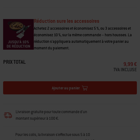
Les pinces porte-accessoires Weber Works font partie du système Weber
Works, une gamme d’accessoires interchangeables qui vous aident à
passer facilement de la cuisine au barbecue et à la table.
Réduction sure les accessoires
• Lot de 2 pinces porte-accessoires repositionnables
Achetez 2 accessoires et économisez 5 %, ou 3 accessoires et
• Se clipse sur le rail latéral Weber Works sur les barbecues Weber®
économisez 10 %, sur la même commande – hors housses. La
compatibles
réduction s'appliquera automatiquement à votre panier au
• Garde les ustensiles comme les gants de barbecue et les serviettes à
moment du paiement.
portée de main
• Libère de l’espace sur la tablette latérale
PRIX TOTAL
9,99 €
• Maintient fermement et permet de dégager facilement les objets
TVA INCLUSE
• Utilizable sur les modèles équipés d’un rail latéral Weber Works.
Ajouter au panier
Livraison gratuite pour toute commande d'un
montant supérieur à 100 €.
Pour les colis, la livraison s'effectue sous 5 à 10