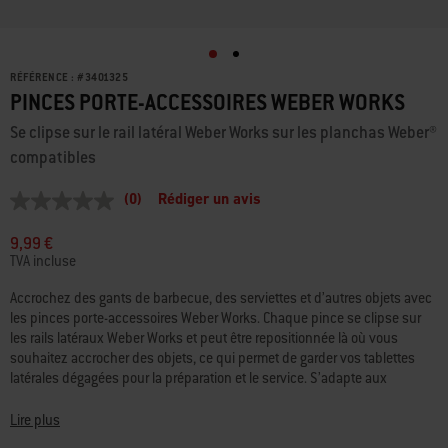
RÉFÉRENCE :
#
3401325
PINCES PORTE-ACCESSOIRES WEBER WORKS
Se clipse sur le rail latéral Weber Works sur les planchas Weber®
compatibles
(0)
Rédiger un avis
Aucune
valeur
de
9,99 €
notation
TVA incluse
Lien
sur
Accrochez des gants de barbecue, des serviettes et d’autres objets avec
la
les pinces porte-accessoires Weber Works. Chaque pince se clipse sur
même
page.
les rails latéraux Weber Works et peut être repositionnée là où vous
souhaitez accrocher des objets, ce qui permet de garder vos tablettes
latérales dégagées pour la préparation et le service. S’adapte aux
modèles de barbecues et planchas compatibles équipés d’un rail latéral
Weber Works.
Lire plus