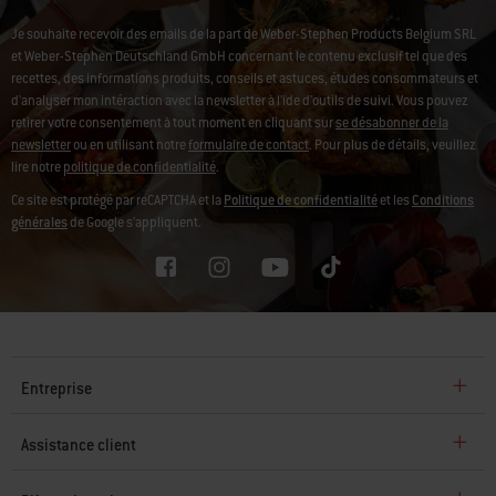
Je souhaite recevoir des emails de la part de Weber-Stephen Products Belgium SRL
et Weber-Stephen Deutschland GmbH concernant le contenu exclusif tel que des
recettes, des informations produits, conseils et astuces, études consommateurs et
d'analyser mon intéraction avec la newsletter à l'ide d'outils de suivi.
Vous pouvez
retirer votre consentement à tout moment en cliquant sur
se désabonner de la
newsletter
ou en utilisant notre
formulaire de contact
. Pour plus de détails, veuillez
lire notre
politique de confidentialité
.
Ce site est protégé par reCAPTCHA et la
Politique de confidentialité
et les
Conditions
générales
de Google s’appliquent.
Entreprise
Assistance client