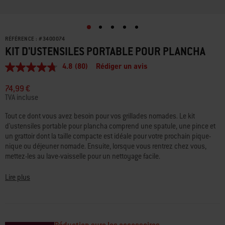
RÉFÉRENCE :
#
3400074
KIT D'USTENSILES PORTABLE POUR PLANCHA
4.8
(80)
Rédiger un avis
4.8
étoiles
sur
74,99 €
5,
TVA incluse
valeur
de
Tout ce dont vous avez besoin pour vos grillades nomades. Le kit
la
d'ustensiles portable pour plancha comprend une spatule, une pince et
note
moyenne.
un grattoir dont la taille compacte est idéale pour votre prochain pique-
Read
nique ou déjeuner nomade. Ensuite, lorsque vous rentrez chez vous,
80
mettez-les au lave-vaisselle pour un nettoyage facile.
Reviews.
Lien
sur
• Spatule, pince et grattoir compacts et faciles à transporter
Lire plus
la
• En acier inoxydable durable
même
• Ustensiles faciles à nettoyer, qui passent au lave-vaisselle
page.
• Le kit se range facilement dans le sac à dos pour ustensiles (vendu
séparément)