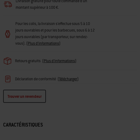
Livraison gratuite pour toute commande d'un
montant supérieur à 100 €.
Pour les colis, la livraison s'effectue sous 5 à 10
jours ouvrables et pour les barbecues, sous 6 à 12
jours ouvrables (par transporteur, sur rendez-
vous).
(
Plus d'informations
)
Retours gratuits
(
Plus d'informations
)
Déclaration de conformité
(
Télécharger
)
Trouver un revendeur
CARACTÉRISTIQUES