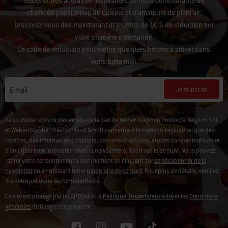
Recevez des actualités inspirantes de notre communauté de
chefs, de passionnés de cuisine et d’amateurs de plein air.
Inscrivez-vous dès maintenant et profitez de 10 % de réduction sur
votre première commande.
Le code de réduction peut mettre quelques heures à arriver dans
votre boîte mail.
Je m'inscris
E-mail
Je souhaite recevoir des emails de la part de Weber-Stephen Products Belgium SRL
et Weber-Stephen Deutschland GmbH concernant le contenu exclusif tel que des
recettes, des informations produits, conseils et astuces, études consommateurs et
d'analyser mon intéraction avec la newsletter à l'ide d'outils de suivi.
Vous pouvez
retirer votre consentement à tout moment en cliquant sur
se désabonner de la
newsletter
ou en utilisant notre
formulaire de contact
. Pour plus de détails, veuillez
lire notre
politique de confidentialité
.
Ce site est protégé par reCAPTCHA et la
Politique de confidentialité
et les
Conditions
générales
de Google s’appliquent.