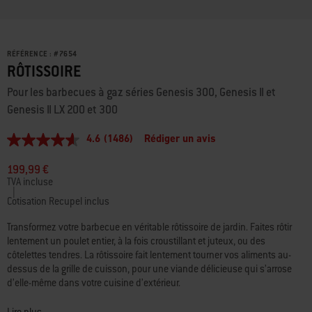
RÉFÉRENCE :
#
7654
RÔTISSOIRE
Pour les barbecues à gaz séries Genesis 300, Genesis II et
Genesis II LX 200 et 300
4.6
(1486)
Rédiger un avis
4.6
étoiles
sur
199,99 €
5,
TVA incluse
valeur
|
de
Cotisation Recupel inclus
la
note
Transformez votre barbecue en véritable rôtissoire de jardin. Faites rôtir
moyenne.
lentement un poulet entier, à la fois croustillant et juteux, ou des
Read
côtelettes tendres. La rôtissoire fait lentement tourner vos aliments au-
1486
Reviews.
dessus de la grille de cuisson, pour une viande délicieuse qui s’arrose
Lien
d’elle-même dans votre cuisine d’extérieur.
sur
la