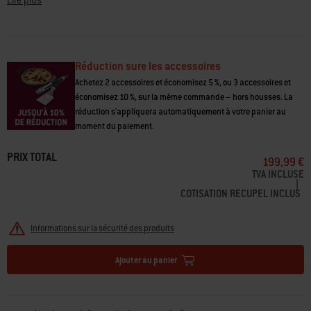
même
Lire plus
page.
Réduction sure les accessoires
Achetez 2 accessoires et économisez 5 %, ou 3 accessoires et
économisez 10 %, sur la même commande – hors housses. La
réduction s'appliquera automatiquement à votre panier au
moment du paiement.
PRIX TOTAL
199,99 €
TVA INCLUSE
|
COTISATION RECUPEL INCLUS
Informations sur la sécurité des produits
Ajouter au panier