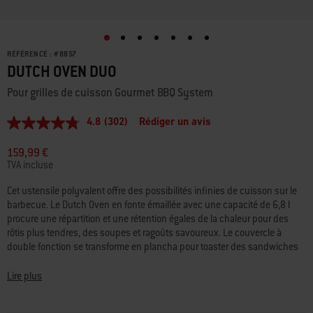
RÉFÉRENCE :
#
8857
DUTCH OVEN DUO
Pour grilles de cuisson Gourmet BBQ System
4.8
(302)
Rédiger un avis
4.8
étoiles
sur
159,99 €
5,
TVA incluse
valeur
de
Cet ustensile polyvalent offre des possibilités infinies de cuisson sur le
la
barbecue. Le Dutch Oven en fonte émaillée avec une capacité de 6,8 l
note
moyenne.
procure une répartition et une rétention égales de la chaleur pour des
Read
rôtis plus tendres, des soupes et ragoûts savoureux. Le couvercle à
302
double fonction se transforme en plancha pour toaster des sandwiches
Reviews.
ou cuire parfaitement des blancs de poulet et des légumes. Le fini émaillé
Lien
sur
facilite le nettoyage et les deux pièces s'empilent pour un gain de place
Lire plus
la
lors du rangement.
même
page.