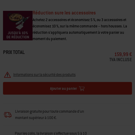
• Dutch Oven polyvalente à couvercle plat pouvant être utilisé comme
plancha
Réduction sure les accessoires
• Les pièces peuvent être utilisées ensemble ou séparément
• Empilables pour un rangement compact
Achetez 2 accessoires et économisez 5 %, ou 3 accessoires et
• Fonte émaillée pour un nettoyage facile
économisez 10 %, sur la même commande – hors housses. La
• Capacité de 6,8 l.
réduction s'appliquera automatiquement à votre panier au
• Couvercle conçu pour retenir l'humidité
moment du paiement.
• Compatible avec les grilles du Gourmet BBQ System
PRIX TOTAL
159,99 €
TVA INCLUSE
Informations sur la sécurité des produits
Ajouter au panier
Livraison gratuite pour toute commande d'un
montant supérieur à 100 €.
Pour les colis, la livraison s'effectue sous 5 à 10