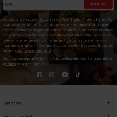
Je m'inscris
E-mail
Je souhaite recevoir des emails de la part de Weber-Stephen Products Belgium SRL
et Weber-Stephen Deutschland GmbH concernant le contenu exclusif tel que des
recettes, des informations produits, conseils et astuces, études consommateurs et
d'analyser mon intéraction avec la newsletter à l'ide d'outils de suivi.
Vous pouvez
retirer votre consentement à tout moment en cliquant sur
se désabonner de la
newsletter
ou en utilisant notre
formulaire de contact
. Pour plus de détails, veuillez
lire notre
politique de confidentialité
.
Ce site est protégé par reCAPTCHA et la
Politique de confidentialité
et les
Conditions
générales
de Google s’appliquent.
Entreprise
Assistance client