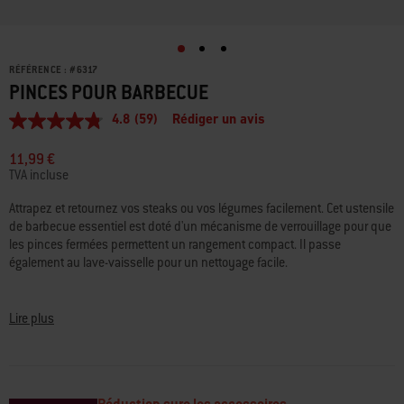
RÉFÉRENCE :
#
6317
PINCES POUR BARBECUE
4.8
(59)
Rédiger un avis
4.8
étoiles
sur
11,99 €
5,
TVA incluse
valeur
de
Attrapez et retournez vos steaks ou vos légumes facilement. Cet ustensile
la
de barbecue essentiel est doté d'un mécanisme de verrouillage pour que
note
moyenne.
les pinces fermées permettent un rangement compact. Il passe
Read
également au lave-vaisselle pour un nettoyage facile.
59
Reviews.
• En acier inoxydable
Lien
sur
• Mécanisme de verrouillage pour un rangement compact
Lire plus
la
• Passe au lave-vaisselle pour un nettoyage facile
même
• Anneau pour suspendre la pince pour un rangement facile
page.