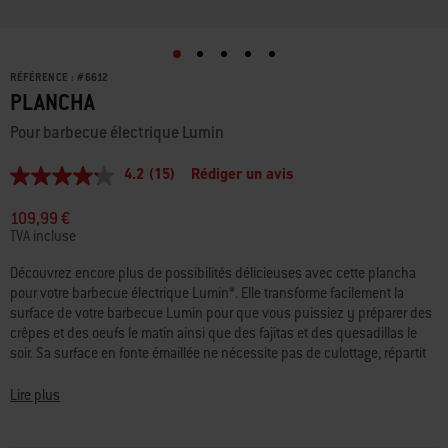
RÉFÉRENCE :
#
6612
PLANCHA
Pour barbecue électrique Lumin
4.2
(15)
Rédiger un avis
4.2
étoiles
sur
109,99 €
5,
TVA incluse
valeur
de
Découvrez encore plus de possibilités délicieuses avec cette plancha
la
pour votre barbecue électrique Lumin*. Elle transforme facilement la
note
moyenne.
surface de votre barbecue Lumin pour que vous puissiez y préparer des
Read
crêpes et des oeufs le matin ainsi que des fajitas et des quesadillas le
15
soir. Sa surface en fonte émaillée ne nécessite pas de culottage, répartit
Reviews.
la chaleur de façon homogène et empêche les aliments d’adhérer. Et
Lien
sur
lorsque tout le monde est rassasié, elle se nettoie facilement avec de
Lire plus
la
l'eau et du savon. * LUMIN est une marque déposée de Weber-Stephen
même
Products LLC et fait l’objet d'enregistrements ou de demandes en cours
page.