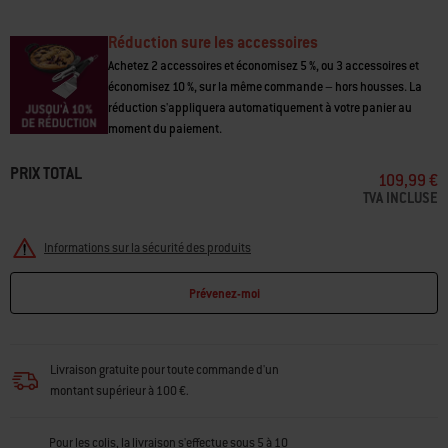
aux États-Unis et dans d’autres pays.
Réduction sure les accessoires
• Vous pouvez tout cuisiner, des crêpes et oeufs aux légumes et
poissons
Achetez 2 accessoires et économisez 5 %, ou 3 accessoires et
• Vous pouvez compter sur la fonte pour retenir et répartir uniformément
économisez 10 %, sur la même commande – hors housses. La
la chaleur
réduction s'appliquera automatiquement à votre panier au
• Gagnez du temps car le revêtement émaillé ne nécessite pas de
moment du paiement.
culottage
• Déplacez les aliments sans qu’ils n’adhèrent grâce au revêtement
PRIX TOTAL
109,99 €
émaillé
TVA INCLUSE
• Gardez vos aliments à l'endroit souhaité grâce aux rebords surélevés
• Conçue pour remplacer une grille de cuisson sur un barbecue
électrique Lumin
Informations sur la sécurité des produits
Prévenez-moi
Livraison gratuite pour toute commande d'un
montant supérieur à 100 €.
Pour les colis, la livraison s'effectue sous 5 à 10