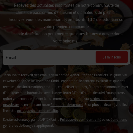
Recevez des actualités inspirantes de notre communauté de
chefs, de passionnés de cuisine et d’amateurs de plein air.
Inscrivez-vous dès maintenant et profitez de 10 % de réduction sur
votre première commande.
Le code de réduction peut mettre quelques heures à arriver dans
votre boîte mail.
Je m'inscris
E-mail
Je souhaite recevoir des emails de la part de Weber-Stephen Products Belgium SRL
et Weber-Stephen Deutschland GmbH concernant le contenu exclusif tel que des
recettes, des informations produits, conseils et astuces, études consommateurs et
d'analyser mon intéraction avec la newsletter à l'ide d'outils de suivi.
Vous pouvez
retirer votre consentement à tout moment en cliquant sur
se désabonner de la
newsletter
ou en utilisant notre
formulaire de contact
. Pour plus de détails, veuillez
lire notre
politique de confidentialité
.
Ce site est protégé par reCAPTCHA et la
Politique de confidentialité
et les
Conditions
générales
de Google s’appliquent.